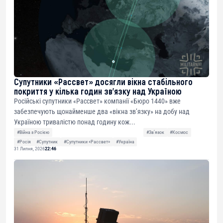
Супутники «Рассвет» досягли вікна стабільного
покриття у кілька годин зв’язку над Україною
Російські супутники «Рассвет» компанії «Бюро 1440» вже
забезпечують щонайменше два «вікна зв’язку» на добу над
Україною тривалістю понад годину кож...
#Війна з Росією
#Звʼязок
#Космос
#Росія
#Супутник
#Супутники «Рассвет»
#Україна
31 Липня, 2026
22:46