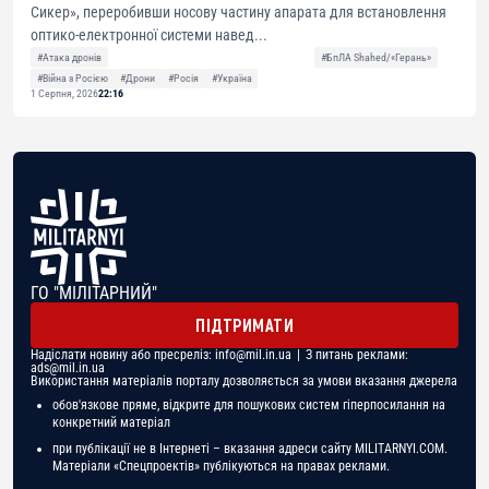
Сикер», переробивши носову частину апарата для встановлення
оптико-електронної системи навед...
#Атака дронів
#БпЛА Shahed/«Герань»
#Війна з Росією
#Дрони
#Росія
#Україна
1 Серпня, 2026
22:16
ГО "МІЛІТАРНИЙ"
ПІДТРИМАТИ
Надіслати новину або пресреліз:
info@mil.in.ua
| З питань реклами:
ads@mil.in.ua
Використання матеріалів порталу дозволяється за умови вказання джерела
обов'язкове пряме, відкрите для пошукових систем гіперпосилання на
конкретний матеріал
при публікації не в Інтернеті – вказання адреси сайту MILITARNYI.COM.
Матеріали «Спецпроектів» публікуються на правах реклами.