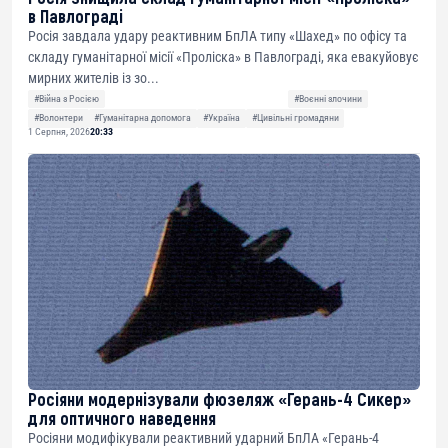
в Павлограді
Росія завдала удару реактивним БпЛА типу «Шахед» по офісу та
складу гуманітарної місії «Проліска» в Павлограді, яка евакуйовує
мирних жителів із зо...
#Війна з Росією
#Воєнні злочини
#Волонтери
#Гуманітарна допомога
#Україна
#Цивільні громадяни
1 Серпня, 2026
20:33
Росіяни модернізували фюзеляж «Герань-4 Сикер»
для оптичного наведення
Росіяни модифікували реактивний ударний БпЛА «Герань-4