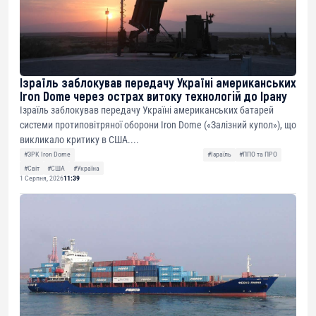
Ізраїль заблокував передачу Україні американських
Iron Dome через острах витоку технологій до Ірану
Ізраїль заблокував передачу Україні американських батарей
системи протиповітряної оборони Iron Dome («Залізний купол»), що
викликало критику в США....
#ЗРК Iron Dome
#Ізраїль
#ППО та ПРО
#Світ
#США
#Україна
1 Серпня, 2026
11:39