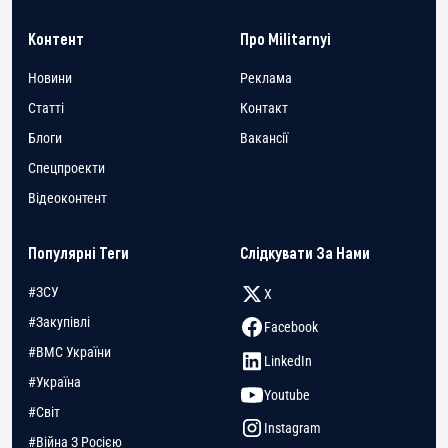
Контент
Про Militarnyi
Новини
Реклама
Статті
Контакт
Блоги
Вакансії
Спецпроекти
Відеоконтент
Популярні Теги
Слідкувати За Нами
#ЗСУ
X
#Закупівлі
Facebook
#ВМС України
LinkedIn
#Україна
Youtube
#Світ
Instagram
#Війна З Росією