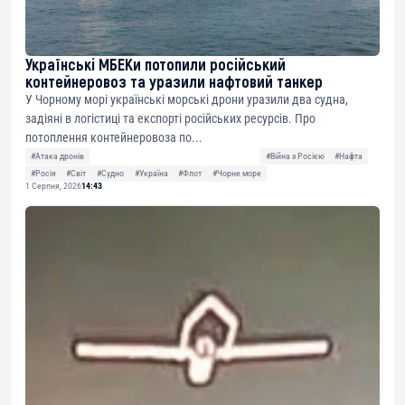
Українські МБЕКи потопили російський
контейнеровоз та уразили нафтовий танкер
У Чорному морі українські морські дрони уразили два судна,
задіяні в логістиці та експорті російських ресурсів. Про
потоплення контейнеровоза по...
#Атака дронів
#Війна з Росією
#Нафта
#Росія
#Світ
#Судно
#Україна
#Флот
#Чорне море
1 Серпня, 2026
14:43