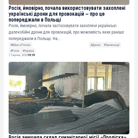
Росія, ймовірно, почала використовувати захоплені
українські дрони для провокацій — про це
попереджали в Польщі
Росія, ймовірно, почала застосовувати захоплені українські
далекобійні дрони для провокацій, про можливість яких раніше
попереджали в Польщі. На...
#Війна з Росією
#Дрони
#Провокації
#Росія
#Україна
1 Серпня, 2026
19:19
Росія знищила склад гуманітарної місії «Проліска»