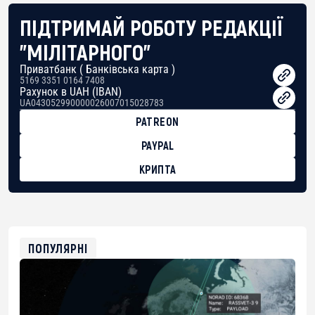
ПІДТРИМАЙ РОБОТУ РЕДАКЦІЇ
"МІЛІТАРНОГО"
Приватбанк ( Банківська карта )
5169 3351 0164 7408
Рахунок в UAH (IBAN)
UA043052990000026007015028783
PATREON
PAYPAL
КРИПТА
BTC
bc1qg0z99m95fte7kj8faa7h2kvnq92wvc53exe8gm
USDT
0x8676644fA7B6d328310283cAC1065Ae01d97CEe7
ETH
0xfD02863D3289416fcF50975c9DFda13623f97758
ПОПУЛЯРНІ