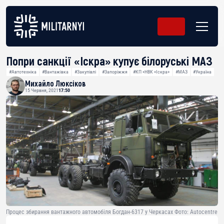
Попри санкції «Іскра» купує білоруські МАЗ
#Автотехніка
#Вантажівка
#Закупівлі
#Запоріжжя
#КП «НВК «Іскра»
#МАЗ
#Україна
Михайло Люксіков
15 Червня, 2021
17:50
Процес збирання вантажного автомобіля Богдан-6317 у Черкасах Фото: Autocentre