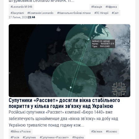
штурмовиків Leonardo M-346FA. П...
#Leonardo M-346
#Авіація
#Африка
#Закупівлі
#Компанія Leonardo
#Навчально-бойові літаки
#ПС Нігерії
#Світ
27 Липня, 2026
23:44
Супутники «Рассвет» досягли вікна стабільного
покриття у кілька годин зв’язку над Україною
Російські супутники «Рассвет» компанії «Бюро 1440» вже
забезпечують щонайменше два «вікна зв’язку» на добу над
Україною тривалістю понад годину кож...
#Війна з Росією
#Звʼязок
#Космос
#Росія
#Супутник
#Супутники «Рассвет»
#Україна