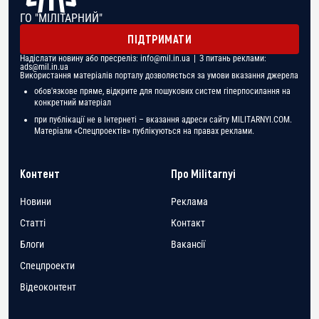
ГО "МІЛІТАРНИЙ"
ПІДТРИМАТИ
Надіслати новину або пресреліз:
info@mil.in.ua
| З питань реклами:
ads@mil.in.ua
Використання матеріалів порталу дозволяється за умови вказання джерела
обов'язкове пряме, відкрите для пошукових систем гіперпосилання на
конкретний матеріал
при публікації не в Інтернеті – вказання адреси сайту MILITARNYI.COM.
Матеріали «Спецпроектів» публікуються на правах реклами.
Контент
Про Militarnyi
Новини
Реклама
Статті
Контакт
Блоги
Вакансії
Спецпроекти
Відеоконтент