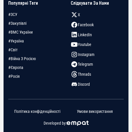
Популярні Теги
Слідкувати За Нами
#ЗСУ
X
#Закупівлі
Facebook
#ВМС України
LinkedIn
#Україна
Youtube
#Світ
Instagram
#Війна З Росією
Telegram
#Європа
Threads
#Росія
Discord
Політика конфіденційності
Умови використання
Developed by: