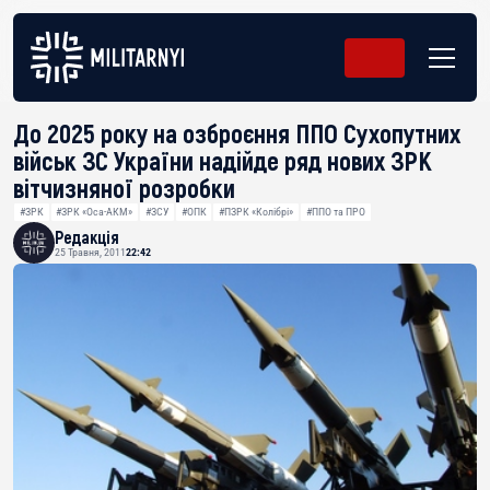
До 2025 року на озброєння ППО Сухопутних
військ ЗС України надійде ряд нових ЗРК
вітчизняної розробки
#ЗРК
#ЗРК «Оса-АКМ»
#ЗСУ
#ОПК
#ПЗРК «Колібрі»
#ППО та ПРО
Редакція
25 Травня, 2011
22:42