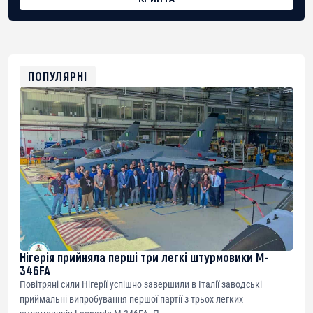
BTC
bc1qg0z99m95fte7kj8faa7h2kvnq92wvc53exe8gm
USDT
0x8676644fA7B6d328310283cAC1065Ae01d97CEe7
ETH
0xfD02863D3289416fcF50975c9DFda13623f97758
ПОПУЛЯРНІ
Нігерія прийняла перші три легкі штурмовики M-
346FA
Повітряні сили Нігерії успішно завершили в Італії заводські
приймальні випробування першої партії з трьох легких