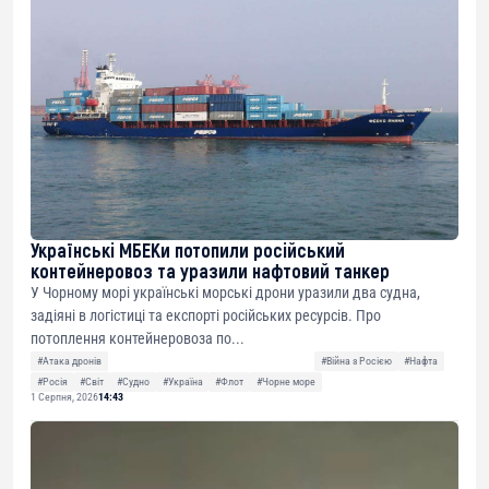
Українські МБЕКи потопили російський
контейнеровоз та уразили нафтовий танкер
У Чорному морі українські морські дрони уразили два судна,
задіяні в логістиці та експорті російських ресурсів. Про
потоплення контейнеровоза по...
#Атака дронів
#Війна з Росією
#Нафта
#Росія
#Світ
#Судно
#Україна
#Флот
#Чорне море
1 Серпня, 2026
14:43