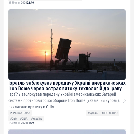
31 Липня, 2026
22:46
Ізраїль заблокував передачу Україні американських
Iron Dome через острах витоку технологій до Ірану
Ізраїль заблокував передачу Україні американських батарей
системи протиповітряної оборони Iron Dome («Залізний купол»), що
викликало критику в США....
#ЗРК Iron Dome
#Ізраїль
#ППО та ПРО
#Світ
#США
#Україна
1 Серпня, 2026
11:39