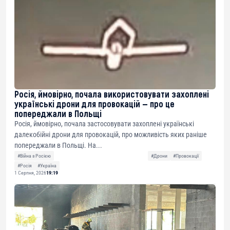
Росія, ймовірно, почала використовувати захоплені
українські дрони для провокацій — про це
попереджали в Польщі
Росія, ймовірно, почала застосовувати захоплені українські
далекобійні дрони для провокацій, про можливість яких раніше
попереджали в Польщі. На...
#Війна з Росією
#Дрони
#Провокації
#Росія
#Україна
1 Серпня, 2026
19:19