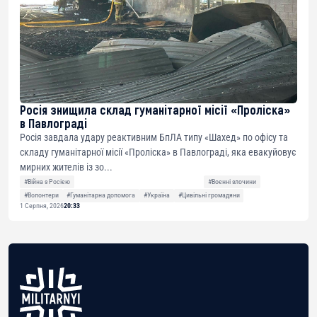
Росія знищила склад гуманітарної місії «Проліска»
в Павлограді
Росія завдала удару реактивним БпЛА типу «Шахед» по офісу та
складу гуманітарної місії «Проліска» в Павлограді, яка евакуйовує
мирних жителів із зо...
#Війна з Росією
#Воєнні злочини
#Волонтери
#Гуманітарна допомога
#Україна
#Цивільні громадяни
1 Серпня, 2026
20:33