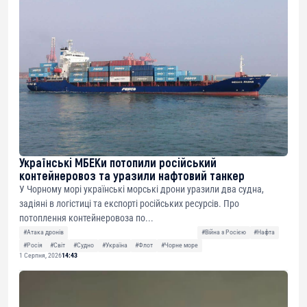
Українські МБЕКи потопили російський
контейнеровоз та уразили нафтовий танкер
У Чорному морі українські морські дрони уразили два судна,
задіяні в логістиці та експорті російських ресурсів. Про
потоплення контейнеровоза по...
#Атака дронів
#Війна з Росією
#Нафта
#Росія
#Світ
#Судно
#Україна
#Флот
#Чорне море
1 Серпня, 2026
14:43