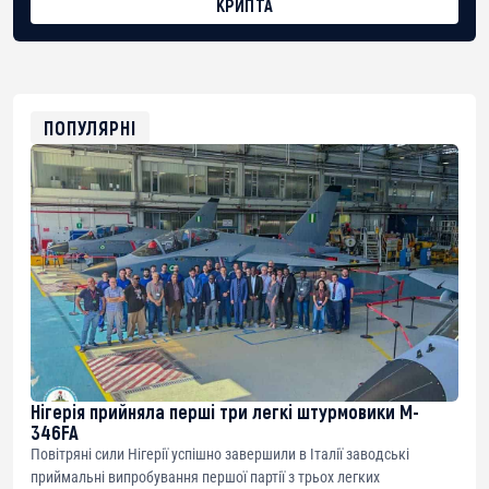
КРИПТА
BTC
bc1qg0z99m95fte7kj8faa7h2kvnq92wvc53exe8gm
USDT
0x8676644fA7B6d328310283cAC1065Ae01d97CEe7
ETH
0xfD02863D3289416fcF50975c9DFda13623f97758
ПОПУЛЯРНІ
Нігерія прийняла перші три легкі штурмовики M-
346FA
Повітряні сили Нігерії успішно завершили в Італії заводські
приймальні випробування першої партії з трьох легких