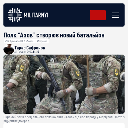
Полк “Азов” створює новий батальйон
#12 бригада НГУ «Азов»
#Україна
Тарас Сафронов
24 Грудня, 2022
21:35
Окремий загін спеціального призначення «Азов» під час параду у Маріуполі. Фото з
відкритих джерел