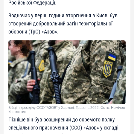
Російської Федерації.
Водночас у перші години вторгнення в Києві був
створений добровольчий загін територіальної
оборони (ТрО) «Азов».
Бійці підрозділу ССО “АЗОВ” у Харкові. Травень 2022. Фото: Немічев
Костянтин
Пізніше він був розширений до окремого полку
спеціального призначення (ССО) «Азов» у складі