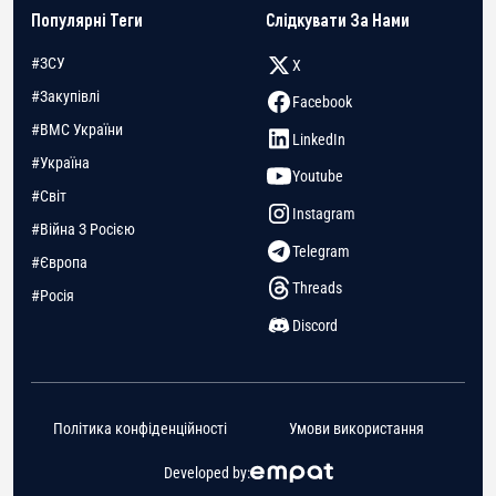
Популярні Теги
Слідкувати За Нами
#ЗСУ
X
#Закупівлі
Facebook
#ВМС України
LinkedIn
#Україна
Youtube
#Світ
Instagram
#Війна З Росією
Telegram
#Європа
Threads
#Росія
Discord
Політика конфіденційності
Умови використання
Developed by: