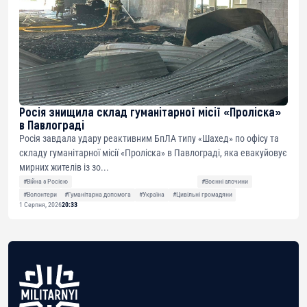
Росія знищила склад гуманітарної місії «Проліска»
в Павлограді
Росія завдала удару реактивним БпЛА типу «Шахед» по офісу та
складу гуманітарної місії «Проліска» в Павлограді, яка евакуйовує
мирних жителів із зо...
#Війна з Росією
#Воєнні злочини
#Волонтери
#Гуманітарна допомога
#Україна
#Цивільні громадяни
1 Серпня, 2026
20:33