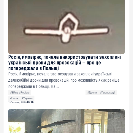
Росія, ймовірно, почала використовувати захоплені
українські дрони для провокацій — про це
попереджали в Польщі
Росія, ймовірно, почала застосовувати захоплені українські
далекобійні дрони для провокацій, про можливість яких раніше
попереджали в Польщі. На...
#Війна з Росією
#Дрони
#Провокації
#Росія
#Україна
1 Серпня, 2026
19:19