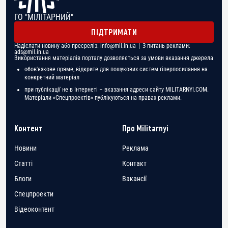
ГО "МІЛІТАРНИЙ"
ПІДТРИМАТИ
Надіслати новину або пресреліз:
info@mil.in.ua
| З питань реклами:
ads@mil.in.ua
Використання матеріалів порталу дозволяється за умови вказання джерела
обов'язкове пряме, відкрите для пошукових систем гіперпосилання на
конкретний матеріал
при публікації не в Інтернеті – вказання адреси сайту MILITARNYI.COM.
Матеріали «Спецпроектів» публікуються на правах реклами.
Контент
Про Militarnyi
Новини
Реклама
Статті
Контакт
Блоги
Вакансії
Спецпроекти
Відеоконтент