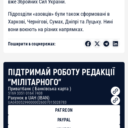
вже Збройних Сил України.
Підрозділи «азовців» були також сформовані в
Харкові, Чернігові, Сумах, Дніпрі та Луцьку. Нині
вони воюють на різних напрямках.
Поширити в соцмережах:
ПІДТРИМАЙ РОБОТУ РЕДАКЦІЇ
"МІЛІТАРНОГО"
Приватбанк ( Банківська карта )
5169 3351 0164 7408
Рахунок в UAH (IBAN)
UA043052990000026007015028783
PATREON
PAYPAL