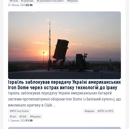
#Росія
#Супутник
#Супутники «Рассвет»
#Україна
31 Липня, 2026
22:46
Ізраїль заблокував передачу Україні американських
Iron Dome через острах витоку технологій до Ірану
Ізраїль заблокував передачу Україні американських батарей
системи протиповітряної оборони Iron Dome («Залізний купол»), що
викликало критику в США....
#ЗРК Iron Dome
#Ізраїль
#ППО та ПРО
#Світ
#США
#Україна
1 Серпня, 2026
11:39