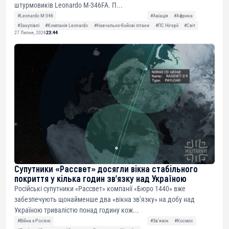
штурмовиків Leonardo M-346FA. П...
#Leonardo M-346
#Авіація
#Африка
#Закупівлі
#Компанія Leonardo
#Навчально-бойові літаки
#ПС Нігерії
#Світ
27 Липня, 2026
23:44
Супутники «Рассвет» досягли вікна стабільного
покриття у кілька годин зв’язку над Україною
Російські супутники «Рассвет» компанії «Бюро 1440» вже
забезпечують щонайменше два «вікна зв’язку» на добу над
Україною тривалістю понад годину кож...
#Війна з Росією
#Звʼязок
#Космос