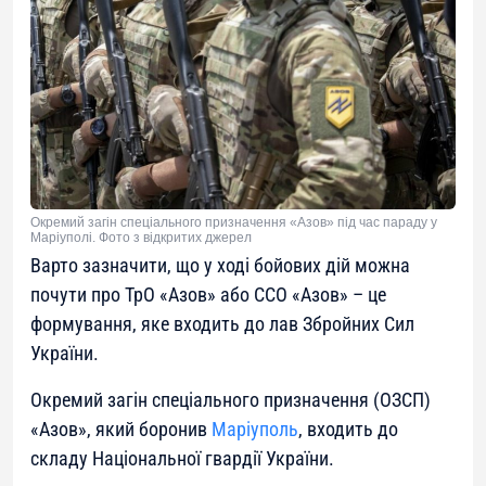
Окремий загін спеціального призначення «Азов» під час параду у
Маріуполі. Фото з відкритих джерел
Варто зазначити, що у ході бойових дій можна
почути про ТрО «Азов» або ССО «Азов» – це
формування, яке входить до лав Збройних Сил
України.
Окремий загін спеціального призначення (ОЗСП)
«Азов», який боронив
Маріуполь
, входить до
складу Національної гвардії України.