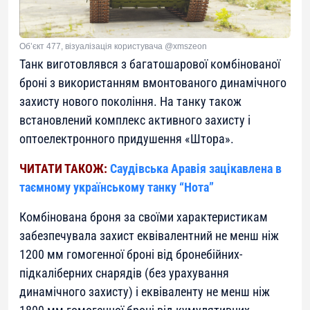
Об’єкт 477, візуалізація користувача @xmszeon
Танк виготовлявся з багатошарової комбінованої
броні з використанням вмонтованого динамічного
захисту нового покоління. На танку також
встановлений комплекс активного захисту і
оптоелектронного придушення «Штора».
ЧИТАТИ ТАКОЖ:
Саудівська Аравія зацікавлена в
таємному українському танку “Нота”
Комбінована броня за своїми характеристикам
забезпечувала захист еквівалентний не менш ніж
1200 мм гомогенної броні від бронебійних-
підкаліберних снарядів (без урахування
динамічного захисту) і еквіваленту не менш ніж