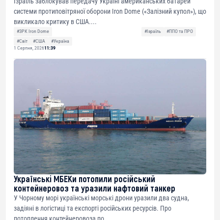
Ізраїль заблокував передачу Україні американських батарей
системи протиповітряної оборони Iron Dome («Залізний купол»), що
викликало критику в США....
#ЗРК Iron Dome
#Ізраїль
#ППО та ПРО
#Світ
#США
#Україна
1 Серпня, 2026
11:39
Українські МБЕКи потопили російський
контейнеровоз та уразили нафтовий танкер
У Чорному морі українські морські дрони уразили два судна,
задіяні в логістиці та експорті російських ресурсів. Про
потоплення контейнеровоза по...