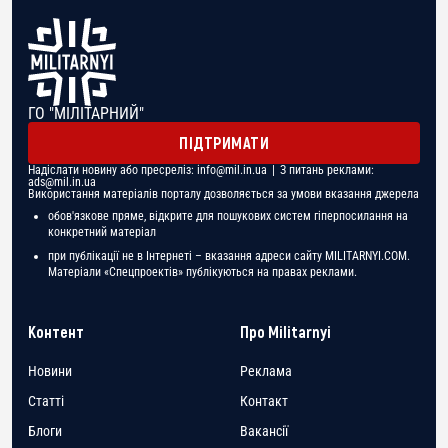
ГО "МІЛІТАРНИЙ"
ПІДТРИМАТИ
Надіслати новину або пресреліз:
info@mil.in.ua
| З питань реклами:
ads@mil.in.ua
Використання матеріалів порталу дозволяється за умови вказання джерела
обов'язкове пряме, відкрите для пошукових систем гіперпосилання на
конкретний матеріал
при публікації не в Інтернеті – вказання адреси сайту MILITARNYI.COM.
Матеріали «Спецпроектів» публікуються на правах реклами.
Контент
Про Militarnyi
Новини
Реклама
Статті
Контакт
Блоги
Вакансії