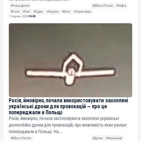
#Атака дронів
#Війна з Росією
#Нафта
#Росія
#Світ
#Судно
#Україна
#Флот
#Чорне море
1 Серпня, 2026
14:43
Росія, ймовірно, почала використовувати захоплені
українські дрони для провокацій — про це
попереджали в Польщі
Росія, ймовірно, почала застосовувати захоплені українські
далекобійні дрони для провокацій, про можливість яких раніше
попереджали в Польщі. На...
#Війна з Росією
#Дрони
#Провокації