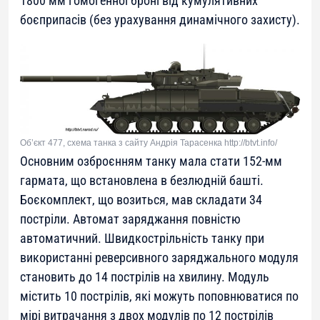
1800 мм гомогенної броні від кумулятивних
боєприпасів (без урахування динамічного захисту).
Об’єкт 477, схема танка з сайту Андрія Тарасенка http://btvt.info/
Основним озброєнням танку мала стати 152-мм
гармата, що встановлена в безлюдній башті.
Боєкомплект, що возиться, мав складати 34
постріли. Автомат заряджання повністю
автоматичний. Швидкострільність танку при
використанні реверсивного заряджального модуля
становить до 14 пострілів на хвилину
. Модуль
містить 10 пострілів, які можуть поповнюватися по
мірі витрачання з двох модулів по 12 пострілів