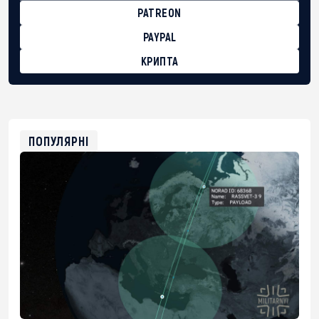
PATREON
PAYPAL
КРИПТА
BTC
bc1qg0z99m95fte7kj8faa7h2kvnq92wvc53exe8gm
USDT
0x8676644fA7B6d328310283cAC1065Ae01d97CEe7
ETH
0xfD02863D3289416fcF50975c9DFda13623f97758
ПОПУЛЯРНІ