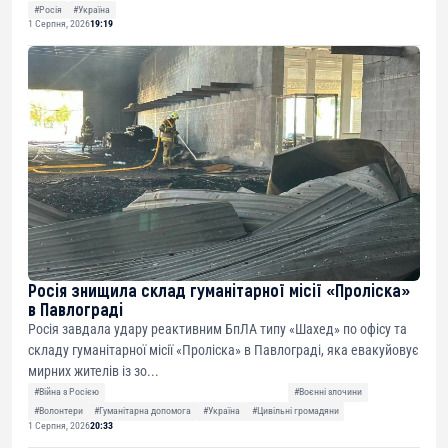
#Росія
#Україна
1 Серпня, 2026
19:19
Росія знищила склад гуманітарної місії «Проліска»
в Павлограді
Росія завдала удару реактивним БпЛА типу «Шахед» по офісу та
складу гуманітарної місії «Проліска» в Павлограді, яка евакуйовує
мирних жителів із зо...
#Війна з Росією
#Воєнні злочини
#Волонтери
#Гуманітарна допомога
#Україна
#Цивільні громадяни
1 Серпня, 2026
20:33