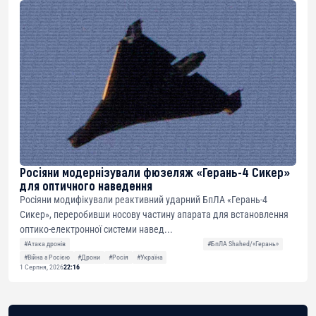
Росіяни модернізували фюзеляж «Герань-4 Сикер»
для оптичного наведення
Росіяни модифікували реактивний ударний БпЛА «Герань-4
Сикер», переробивши носову частину апарата для встановлення
оптико-електронної системи навед...
#Атака дронів
#БпЛА Shahed/«Герань»
#Війна з Росією
#Дрони
#Росія
#Україна
1 Серпня, 2026
22:16