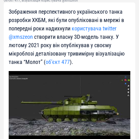
Об'єкт 477, візуалізація користувача @xmszeon
Зображення перспективного українського танка
розробки ХКБМ, які були опубліковані в мережі в
попередні роки надихнули
користувача twitter
@xmszeon
створити власну 3D-модель танку. У
лютому 2021 року він опублікував у своєму
мікроблозі деталізовану тривимірну візуалізацію
танка “Молот” (
об’єкт 477
).