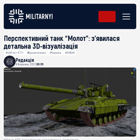
Перспективний танк “Молот”: з’явилася
детальна 3D-візуалізація
#«Об'єкт 477»
#Бронетехніка
#Україна
#ХКБМ
Редакція
8 Березня, 2021
20:35