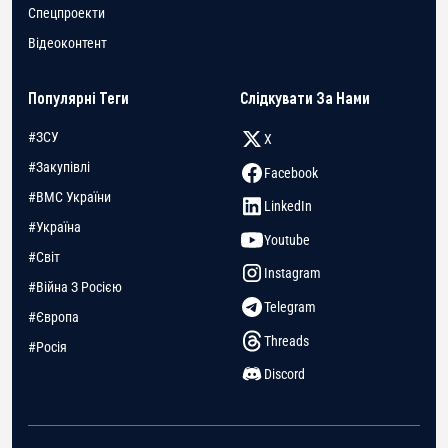
Спецпроекти
Відеоконтент
Популярні Теги
Слідкувати За Нами
#ЗСУ
X
#Закупівлі
Facebook
#ВМС України
LinkedIn
#Україна
Youtube
#Світ
Instagram
#Війна З Росією
Telegram
#Європа
Threads
#Росія
Discord