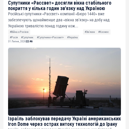
Супутники «Рассвет» досягли вікна стабільного
покриття у кілька годин зв’язку над Україною
Російські супутники «Рассвет» компанії «Бюро 1440» вже
забезпечують щонайменше два «вікна зв’язку» на добу над
Україною тривалістю понад годину кож...
#Війна з Росією
#Звʼязок
#Космос
#Росія
#Супутник
#Супутники «Рассвет»
#Україна
31 Липня, 2026
22:46
Ізраїль заблокував передачу Україні американських
Iron Dome через острах витоку технологій до Ірану