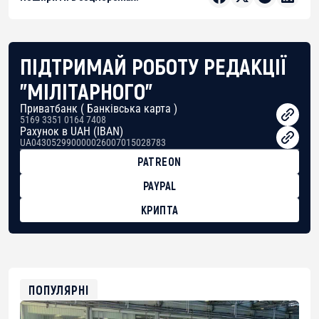
ПІДТРИМАЙ РОБОТУ РЕДАКЦІЇ
"МІЛІТАРНОГО"
Приватбанк ( Банківська карта )
5169 3351 0164 7408
Рахунок в UAH (IBAN)
UA043052990000026007015028783
PATREON
PAYPAL
КРИПТА
BTC
bc1qg0z99m95fte7kj8faa7h2kvnq92wvc53exe8gm
USDT
0x8676644fA7B6d328310283cAC1065Ae01d97CEe7
ETH
0xfD02863D3289416fcF50975c9DFda13623f97758
ПОПУЛЯРНІ