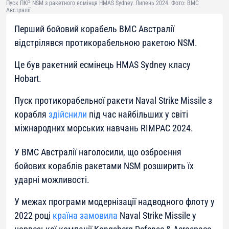
Пуск ПКР NSM з ракетного есмінця HMAS Sydney. Липень 2024. Фото: ВМС
Австралії
Перший бойовий корабель ВМС Австралії
відстрілявся протикорабельною ракетою NSM.
Це був ракетний есмінець HMAS Sydney класу
Hobart.
Пуск протикорабельної ракети Naval Strike Missile з
корабля
здійснили
під час найбільших у світі
міжнародних морських навчань RIMPAC 2024.
У ВМС Австралії наголосили, що озброєння
бойових кораблів ракетами NSM розширить їх
ударні можливості.
У межах програми модернізації надводного флоту у
2022 році
країна замовила
Naval Strike Missile у