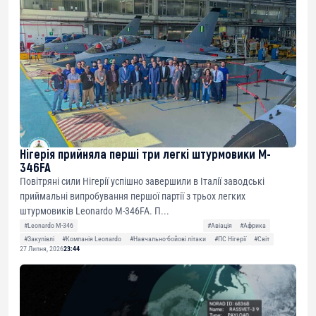
Нігерія прийняла перші три легкі штурмовики M-
346FA
Повітряні сили Нігерії успішно завершили в Італії заводські
приймальні випробування першої партії з трьох легких
штурмовиків Leonardo M-346FA. П...
#Leonardo M-346
#Авіація
#Африка
#Закупівлі
#Компанія Leonardo
#Навчально-бойові літаки
#ПС Нігерії
#Світ
27 Липня, 2026
23:44