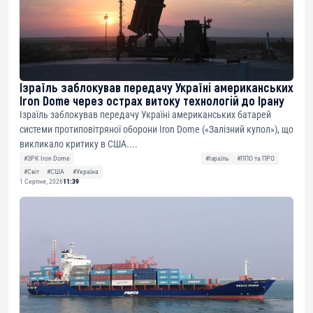
Ізраїль заблокував передачу Україні американських
Iron Dome через острах витоку технологій до Ірану
Ізраїль заблокував передачу Україні американських батарей
системи протиповітряної оборони Iron Dome («Залізний купол»), що
викликало критику в США....
#ЗРК Iron Dome
#Ізраїль
#ППО та ПРО
#Світ
#США
#Україна
1 Серпня, 2026
11:39