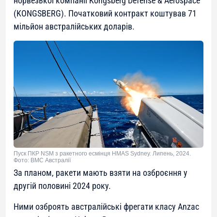
норвезької компанії Kongsberg Defense & Aerospace
(KONGSBERG). Початковий контракт коштував 71
мільйон австралійських доларів.
Пуск ПКР NSM з ракетного есмінця HMAS Sydney. Липень, 2024.
Фото: ВМС Австралії
За планом, ракети мають взяти на озброєння у
другій половині 2024 року.
Ними озброять австралійські фрегати класу Anzac