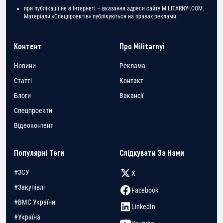
при публікації не в Інтернеті – вказання адреси сайту MILITARNYI.COM.
Матеріали «Спецпроектів» публікуються на правах реклами.
Контент
Про Militarnyi
Новини
Реклама
Статті
Контакт
Блоги
Вакансії
Спецпроекти
Відеоконтент
Популярні Теги
Слідкувати За Нами
#ЗСУ
X
#Закупівлі
Facebook
#ВМС України
LinkedIn
#Україна