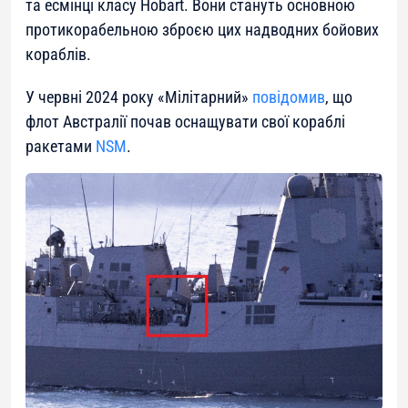
та есмінці класу Hobart. Вони стануть основною
протикорабельною зброєю цих надводних бойових
кораблів.
У червні 2024 року «Мілітарний»
повідомив
, що
флот Австралії почав оснащувати свої кораблі
ракетами
NSM
.