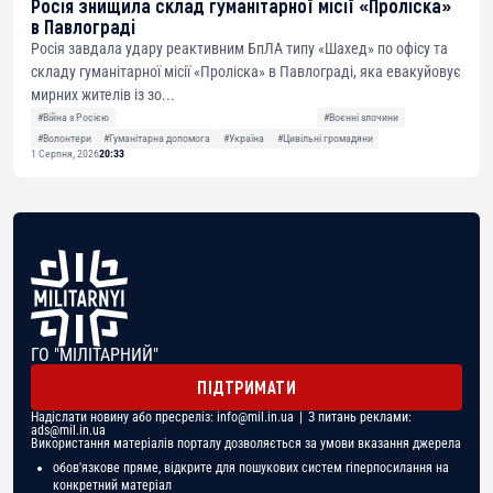
Росія знищила склад гуманітарної місії «Проліска»
в Павлограді
Росія завдала удару реактивним БпЛА типу «Шахед» по офісу та
складу гуманітарної місії «Проліска» в Павлограді, яка евакуйовує
мирних жителів із зо...
#Війна з Росією
#Воєнні злочини
#Волонтери
#Гуманітарна допомога
#Україна
#Цивільні громадяни
1 Серпня, 2026
20:33
ГО "МІЛІТАРНИЙ"
ПІДТРИМАТИ
Надіслати новину або пресреліз:
info@mil.in.ua
| З питань реклами:
ads@mil.in.ua
Використання матеріалів порталу дозволяється за умови вказання джерела
обов'язкове пряме, відкрите для пошукових систем гіперпосилання на
конкретний матеріал