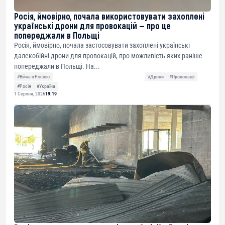
Росія, ймовірно, почала використовувати захоплені
українські дрони для провокацій — про це
попереджали в Польщі
Росія, ймовірно, почала застосовувати захоплені українські
далекобійні дрони для провокацій, про можливість яких раніше
попереджали в Польщі. На...
#Війна з Росією
#Дрони
#Провокації
#Росія
#Україна
1 Серпня, 2026
19:19