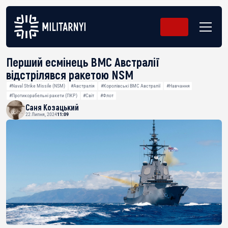
Перший есмінець ВМС Австралії
відстрілявся ракетою NSM
#Naval Strike Missile (NSM)
#Австралія
#Королівські ВМС Австралії
#Навчання
#Протикорабельні ракети (ПКР)
#Світ
#Флот
Саня Козацький
22 Липня, 2024
11:09