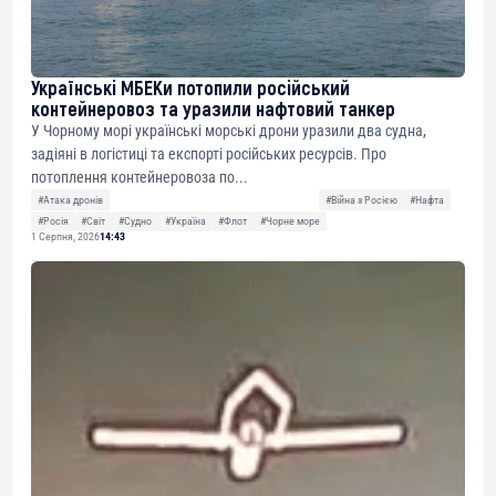
Українські МБЕКи потопили російський
контейнеровоз та уразили нафтовий танкер
У Чорному морі українські морські дрони уразили два судна,
задіяні в логістиці та експорті російських ресурсів. Про
потоплення контейнеровоза по...
#Атака дронів
#Війна з Росією
#Нафта
#Росія
#Світ
#Судно
#Україна
#Флот
#Чорне море
1 Серпня, 2026
14:43