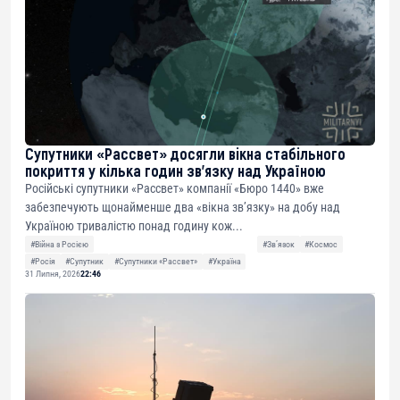
Супутники «Рассвет» досягли вікна стабільного
покриття у кілька годин зв’язку над Україною
Російські супутники «Рассвет» компанії «Бюро 1440» вже
забезпечують щонайменше два «вікна зв’язку» на добу над
Україною тривалістю понад годину кож...
#Війна з Росією
#Звʼязок
#Космос
#Росія
#Супутник
#Супутники «Рассвет»
#Україна
31 Липня, 2026
22:46