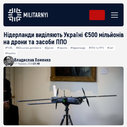
Нідерланди виділяють Україні €500 мільйонів
на дрони та засоби ППО
#PURL
#Військова допомога
#Дрони
#Європа
#Нідерланди
#ППО та ПРО
#Світ
#Україна
Владислав Хоменко
17 Червня, 2026
21:48