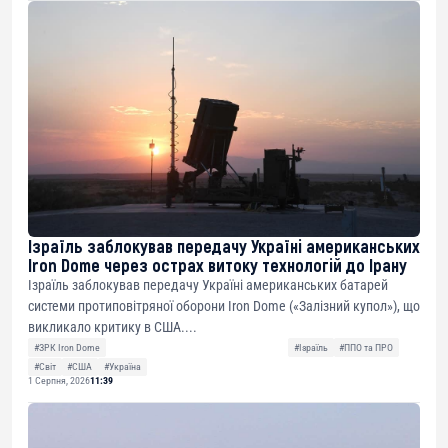
Ізраїль заблокував передачу Україні американських
Iron Dome через острах витоку технологій до Ірану
Ізраїль заблокував передачу Україні американських батарей
системи протиповітряної оборони Iron Dome («Залізний купол»), що
викликало критику в США....
#ЗРК Iron Dome
#Ізраїль
#ППО та ПРО
#Світ
#США
#Україна
1 Серпня, 2026
11:39