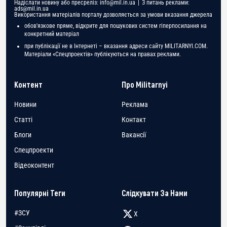
Надіслати новину або пресреліз:
info@mil.in.ua
| З питань реклами:
ads@mil.in.ua
Використання матеріалів порталу дозволяється за умови вказання джерела
обов'язкове пряме, відкрите для пошукових систем гіперпосилання на
конкретний матеріал
при публікації не в Інтернеті – вказання адреси сайту MILITARNYI.COM.
Матеріали «Спецпроектів» публікуються на правах реклами.
Контент
Про Militarnyi
Новини
Реклама
Статті
Контакт
Блоги
Вакансії
Спецпроекти
Відеоконтент
Популярні Теги
Слідкувати За Нами
#ЗСУ
X