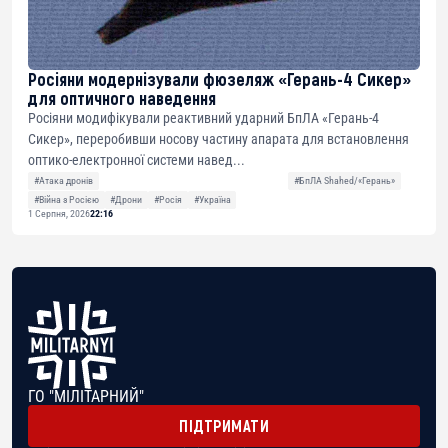
Росіяни модернізували фюзеляж «Герань-4 Сикер»
для оптичного наведення
Росіяни модифікували реактивний ударний БпЛА «Герань-4
Сикер», переробивши носову частину апарата для встановлення
оптико-електронної системи навед...
#Атака дронів
#БпЛА Shahed/«Герань»
#Війна з Росією
#Дрони
#Росія
#Україна
1 Серпня, 2026
22:16
ГО "МІЛІТАРНИЙ"
ПІДТРИМАТИ