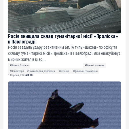
Росія знищила склад гуманітарної місії «Проліска»
в Павлограді
Росія завдала удару реактивним БпЛА типу «Шахед» по офісу та
складу гуманітарної місії «Проліска» в Павлограді, яка евакуйовує
мирних жителів із зо...
#Війна з Росією
#Воєнні злочини
#Волонтери
#Гуманітарна допомога
#Україна
#Цивільні громадяни
1 Серпня, 2026
20:33