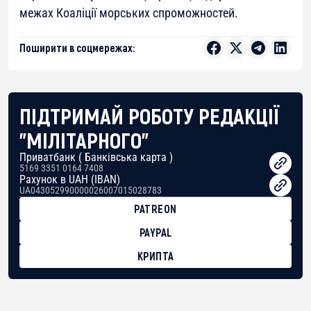
межах Коаліції морських спроможностей.
Поширити в соцмережах:
ПІДТРИМАЙ РОБОТУ РЕДАКЦІЇ
"МІЛІТАРНОГО"
Приватбанк ( Банківська карта )
5169 3351 0164 7408
Рахунок в UAH (IBAN)
UA043052990000026007015028783
PATREON
PAYPAL
КРИПТА
BTC
bc1qg0z99m95fte7kj8faa7h2kvnq92wvc53exe8gm
USDT
0x8676644fA7B6d328310283cAC1065Ae01d97CEe7