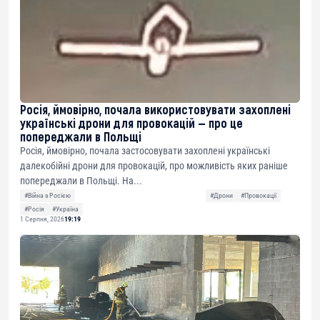
Росія, ймовірно, почала використовувати захоплені
українські дрони для провокацій — про це
попереджали в Польщі
Росія, ймовірно, почала застосовувати захоплені українські
далекобійні дрони для провокацій, про можливість яких раніше
попереджали в Польщі. На...
#Війна з Росією
#Дрони
#Провокації
#Росія
#Україна
1 Серпня, 2026
19:19