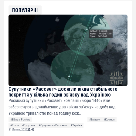
ETH
0xfD02863D3289416fcF50975c9DFda13623f97758
ПОПУЛЯРНІ
Супутники «Рассвет» досягли вікна стабільного
покриття у кілька годин зв’язку над Україною
Російські супутники «Рассвет» компанії «Бюро 1440» вже
забезпечують щонайменше два «вікна зв’язку» на добу над
Україною тривалістю понад годину кож...
#Війна з Росією
#Звʼязок
#Космос
#Росія
#Супутник
#Супутники «Рассвет»
#Україна
31 Липня, 2026
22:46