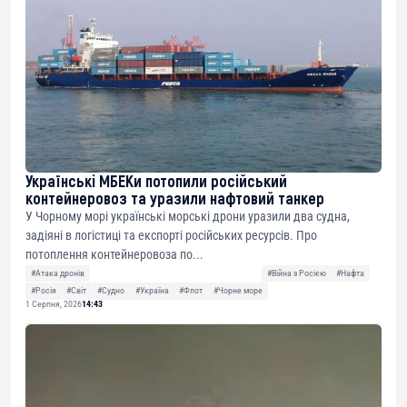
Українські МБЕКи потопили російський
контейнеровоз та уразили нафтовий танкер
У Чорному морі українські морські дрони уразили два судна,
задіяні в логістиці та експорті російських ресурсів. Про
потоплення контейнеровоза по...
#Атака дронів
#Війна з Росією
#Нафта
#Росія
#Світ
#Судно
#Україна
#Флот
#Чорне море
1 Серпня, 2026
14:43