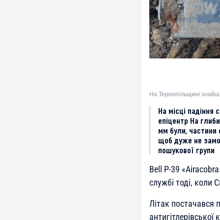
На Тернопільщині знайшл
На місці падіння 
епіцентр На глибин
мм були, частини 
щоб дуже не замо
пошукової групи
Bell P-39 «Airacob
службі тоді, коли 
Літак постачався п
антигітлерівської 