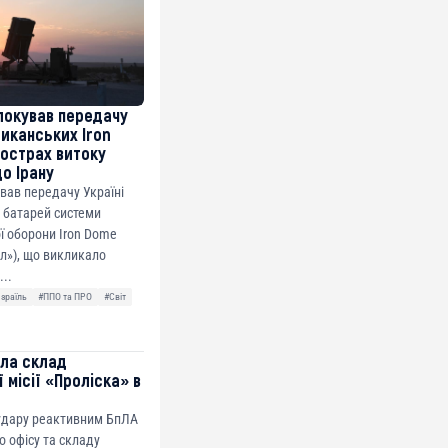
локував передачу
риканських Iron
острах витоку
до Ірану
ував передачу Україні
 батарей системи
ї оборони Iron Dome
ол»), що викликало
...
Ізраїль
#ППО та ПРО
#Світ
ила склад
 місії «Проліска» в
 удару реактивним БпЛА
о офісу та складу