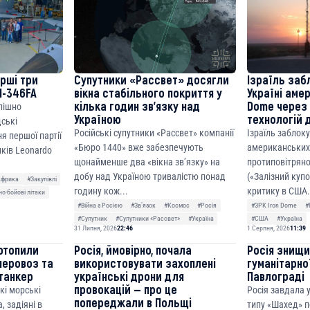
ерші три
Супутники «Рассвет» досягли
Ізраїль заб
M-346FA
вікна стабільного покриття у
Україні аме
кілька годин зв’язку над
Dome через 
спішно
Україною
технологій 
дські
Російські супутники «Рассвет» компанії
Ізраїль заблок
я першої партії
«Бюро 1440» вже забезпечують
американських
ків Leonardo
щонайменше два «вікна зв’язку» на
протиповітряно
добу над Україною тривалістю понад
(«Залізний куп
Африка
#Закупівлі
годину кож...
критику в США.
о-бойові літаки
#Війна з Росією
#Звʼязок
#Космос
#Росія
#ЗРК Iron Dome
#
#Супутник
#Супутники «Рассвет»
#Україна
#США
#Україна
31 Липня, 2026
22:46
1 Серпня, 2026
11:39
отопили
Росія, ймовірно, почала
Росія знищ
неровоз та
використовувати захоплені
гуманітарної
танкер
українські дрони для
Павлограді
провокацій — про це
кі морські
Росія завдала
попереджали в Польщі
, задіяні в
типу «Шахед» п