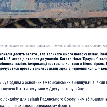
и винищувач «Airacobra». Заводська табличка знайденого літака Airacobra Фо
сигналів досить багато , але великого нічого поверху немає. Зна
і 1-1.5 метра дісталися до уламків. Багато гільз “Браунінг” калі
обшивки, залізо. Американці поставляли літаки з білою зіркою,
рочуватись просто замальовували зірки в червоний колір, – дод
ra» був одним з основних американських винищувачів, який
Сполучені Штати вступили у Другу світову війну.
о лендлізу для авіації Радянського Союзу, чим збільшили 
коаліції на східноєвропейському фронті.