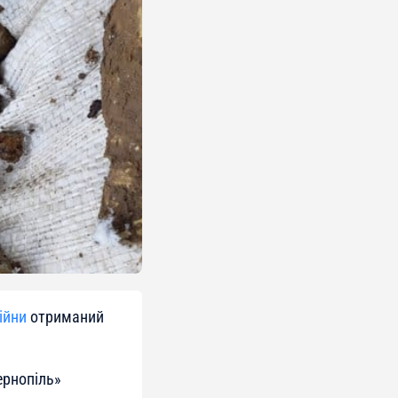
ійни
отриманий
ернопіль»