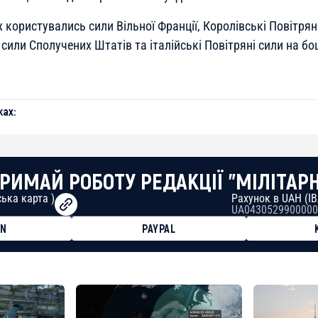
користувались сили Вільної Франції, Королівські Повітрян
і сили Сполучених Штатів та італійські Повітряні сили на бо
ах:
РИМАЙ РОБОТУ РЕДАКЦІЇ "МІЛІТАР
ька карта )
Рахунок в UAH (I
UA0430529900000
ON
PAYPAL
8faa7h2kvnq92wvc53exe8gm
8310283cAC1065Ae01d97CEe7
cF50975c9DFda13623f97758