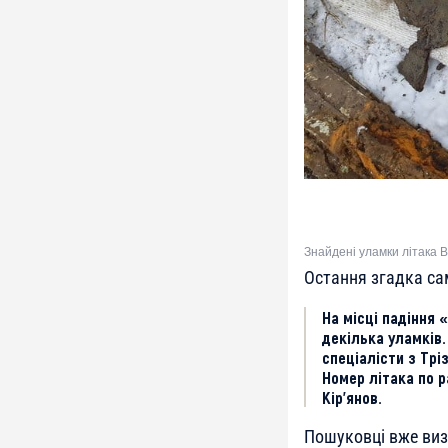
Знайдені уламки літака B
Остання згадка сам
На місці падіння 
декілька уламків
спеціалісти з Трі
Номер літака по р
Кір’янов.
Пошуковці вже виз