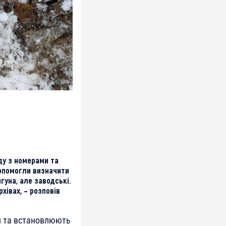
ду з номерами та
допомогли визначити
гуна, але заводські.
хівах, – розповів
и та встановлюють