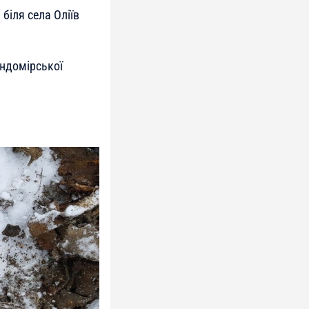
біля села Оліїв
андомірської