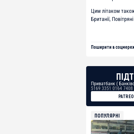
Цим літаком також 
Британії, Повітрян
Поширити в соцмереж
ПІДТ
Приватбанк ( Банківс
5169 3351 0164 7408
PATRE
BTC
bc1qg0z99m95fte7kj
USDT
ПОПУЛЯРНІ
0x8676644fA7B6d32
ETH
0xfD02863D3289416f