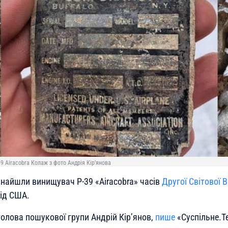
39 Airacobra Колаж з фото Андрія Кір’янова
знайшли винищувач P-39 «Airacobra» часів
Другої Світової В
від США.
голова пошукової групи Андрій Кір’янов,
пише
«Суспільне.Т