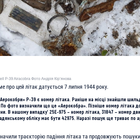
ell P-39 Airacobra Фото Андрія Кір’янова
е про цей літак датується 7 липня 1944 року.
«Аерокобри» P-39 є номер літака. Раніше на місці знайшли шиль
. По фото визначили що це «Аерокобра». Пізніше номер літака 
зни. В нашому випадку’ 25Е-975 – номер літака, 31847 – номер дви
адянському обліку має бути 42975. Наразі пошук ще триває по ар
начили траєкторію падіння літака та продовжують пошук