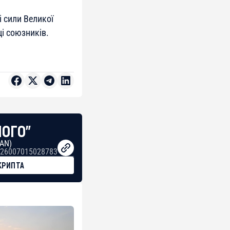
і сили Великої
ці союзників.
НОГО"
BAN)
26007015028783
КРИПТА