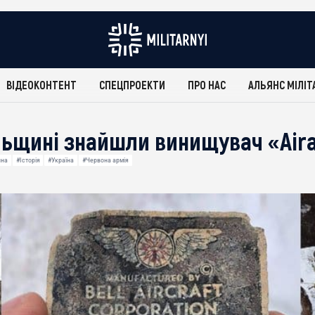
ВІДЕОКОНТЕНТ
СПЕЦПРОЕКТИ
ПРО НАС
АЛЬЯНС МІЛІТ
льщині знайшли винищувач «Air
йна
#Історія
#Україна
#Червона армія