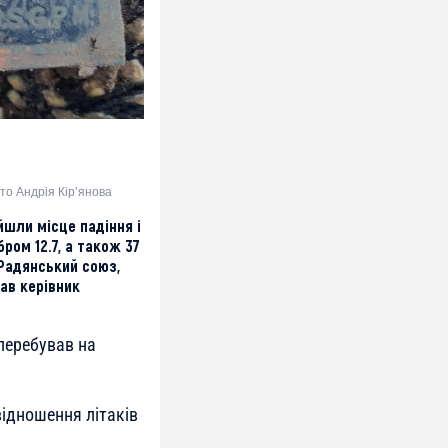
то Андрія Кір’янова
йшли місце падіння і
бром 12.7, а також 37
 Радянський союз,
ав керівник
 перебував на
відношення літаків