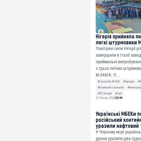
Нігерія прийняла п
легкі штурмовики 
Повітряні сили Нігерії у
завершили в Італії заво
приймальні випробуванн
з трьох легких штурмови
M-346FA. П...
#Leonardo M-346
#Авіація
#
#Компанія Leonardo
#Навчальн
#ПС Нігерії
#Світ
27 Липня, 2026
23:44
Українські МБЕКи п
російський контей
уразили нафтовий 
У Чорному морі українсь
дрони уразили два судна