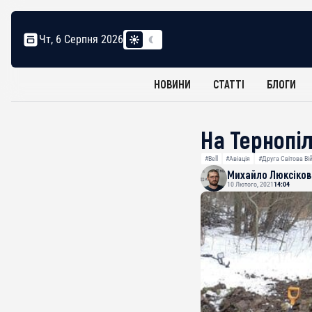
Чт, 6 Серпня 2026
НОВИНИ
СТАТТІ
БЛОГИ
На Тернопі
#Bell
#Авіація
#Друга Світова Ві
Михайло Люксіков
10 Лютого, 2021
14:04