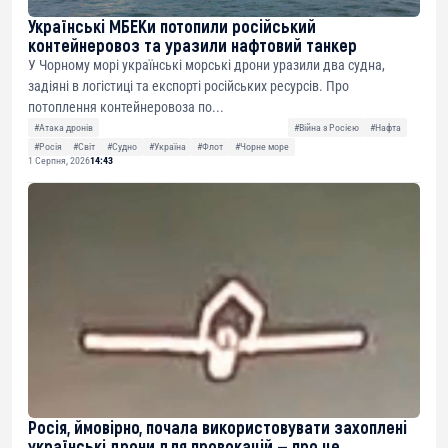
Українські МБЕКи потопили російський
контейнеровоз та уразили нафтовий танкер
У Чорному морі українські морські дрони уразили два судна,
задіяні в логістиці та експорті російських ресурсів. Про
потоплення контейнеровоза по...
#Атака дронів
#Війна з Росією
#Нафта
#Росія
#Світ
#Судно
#Україна
#Флот
#Чорне море
1 Серпня, 2026
14:43
Росія, ймовірно, почала використовувати захоплені
українські дрони для провокацій — про це