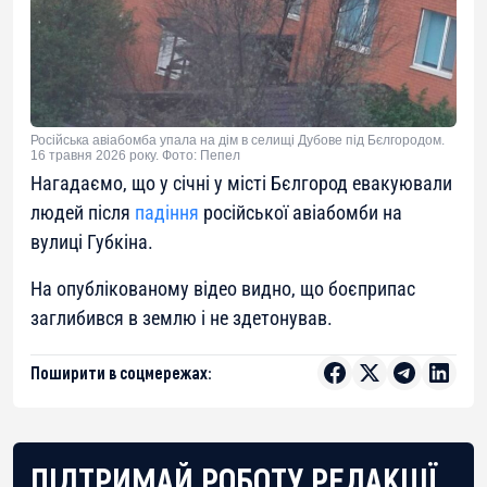
Російська авіабомба упала на дім в селищі Дубове під Бєлгородом.
16 травня 2026 року. Фото: Пепел
Нагадаємо, що у січні у місті Бєлгород евакуювали
людей після
падіння
російської авіабомби на
вулиці Губкіна.
На опублікованому відео видно, що боєприпас
заглибився в землю і не здетонував.
Поширити в соцмережах:
ПІДТРИМАЙ РОБОТУ РЕДАКЦІЇ