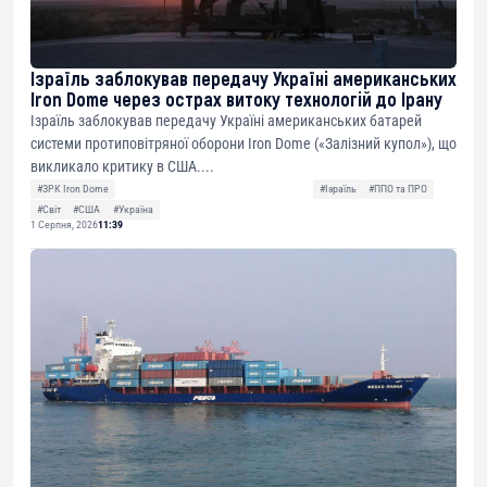
Ізраїль заблокував передачу Україні американських
Iron Dome через острах витоку технологій до Ірану
Ізраїль заблокував передачу Україні американських батарей
системи протиповітряної оборони Iron Dome («Залізний купол»), що
викликало критику в США....
#ЗРК Iron Dome
#Ізраїль
#ППО та ПРО
#Світ
#США
#Україна
1 Серпня, 2026
11:39