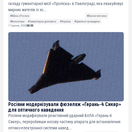
складу гуманітарної місії «Проліска» в Павлограді, яка евакуйовує
мирних жителів із зо...
#Війна з Росією
#Воєнні злочини
#Волонтери
#Гуманітарна допомога
#Україна
#Цивільні громадяни
1 Серпня, 2026
20:33
Росіяни модернізували фюзеляж «Герань-4 Сикер»
для оптичного наведення
Росіяни модифікували реактивний ударний БпЛА «Герань-4
Сикер», переробивши носову частину апарата для встановлення
оптико-електронної системи навед...