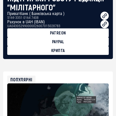
"МІЛІТАРНОГО"
Приватбанк ( Банківська карта )
5169 3351 0164 7408
Рахунок в UAH (IBAN)
UA043052990000026007015028783
PATREON
PAYPAL
КРИПТА
BTC
bc1qg0z99m95fte7kj8faa7h2kvnq92wvc53exe8gm
USDT
0x8676644fA7B6d328310283cAC1065Ae01d97CEe7
ETH
0xfD02863D3289416fcF50975c9DFda13623f97758
ПОПУЛЯРНІ