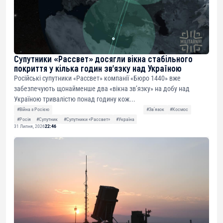
Супутники «Рассвет» досягли вікна стабільного
покриття у кілька годин зв’язку над Україною
Російські супутники «Рассвет» компанії «Бюро 1440» вже
забезпечують щонайменше два «вікна зв’язку» на добу над
Україною тривалістю понад годину кож...
#Війна з Росією
#Звʼязок
#Космос
#Росія
#Супутник
#Супутники «Рассвет»
#Україна
31 Липня, 2026
22:46