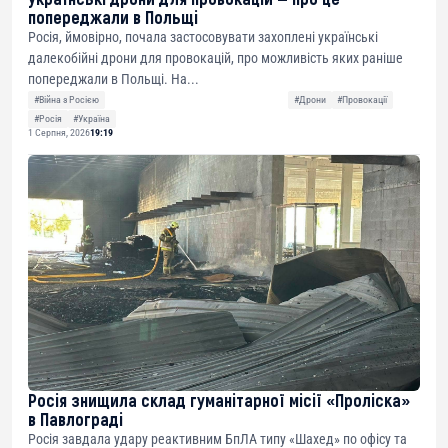
попереджали в Польщі
Росія, ймовірно, почала застосовувати захоплені українські
далекобійні дрони для провокацій, про можливість яких раніше
попереджали в Польщі. На...
#Війна з Росією
#Дрони
#Провокації
#Росія
#Україна
1 Серпня, 2026
19:19
Росія знищила склад гуманітарної місії «Проліска»
в Павлограді
Росія завдала удару реактивним БпЛА типу «Шахед» по офісу та