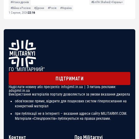
#Атака дронів
#БпЛА Shahed/«Герань»
#Війна з Росією
#Дрони
#Росія
#Україна
1 Серпня, 2026
22:16
ГО "МІЛІТАРНИЙ"
ПІДТРИМАТИ
Надіслати новину або пресреліз:
info@mil.in.ua
| З питань реклами:
ads@mil.in.ua
Використання матеріалів порталу дозволяється за умови вказання джерела
обов'язкове пряме, відкрите для пошукових систем гіперпосилання на
конкретний матеріал
при публікації не в Інтернеті – вказання адреси сайту MILITARNYI.COM.
Матеріали «Спецпроектів» публікуються на правах реклами.
Контент
Про Militarnyi