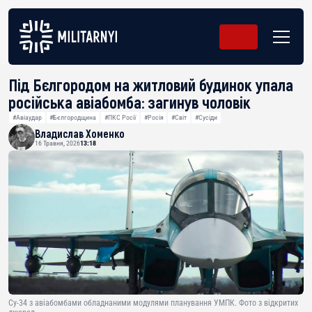
Під Бєлгородом на житловий будинок упала
російська авіабомба: загинув чоловік
#Авіаудар
#Бєлгородщина
#ПКС Росії
#Росія
#Світ
#Сусіди
Владислав Хоменко
16 Травня, 2026
13:18
Су-34 з авіабомбами обладнаними модулями планування УМПК. Фото з відкритих