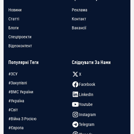
Новини
Реклама
Статті
Контакт
Блоги
Вакансії
Спецпроекти
Відеоконтент
Популярні Теги
Слідкувати За Нами
#ЗСУ
X
#Закупівлі
Facebook
#ВМС України
LinkedIn
#Україна
Youtube
#Світ
Instagram
#Війна З Росією
Telegram
#Європа