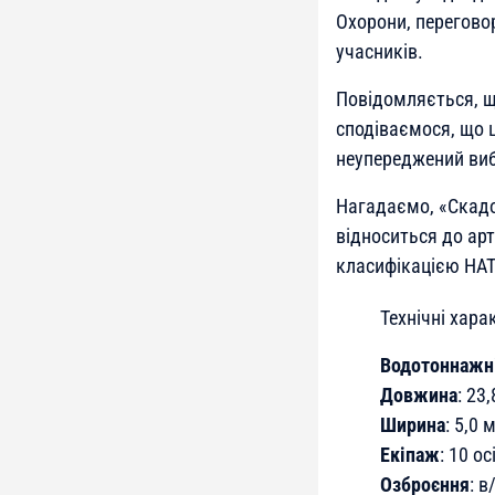
Охорони, перегово
учасників.
Повідомляється, щ
сподіваємося, що 
неупереджений виб
Нагадаємо, «Скадо
відноситься до арт
класифікацією НАТ
Технічні хара
Водотоннажн
Довжина
: 23
Ширина
: 5,0 
Екіпаж
: 10 ос
Озброєння
: 