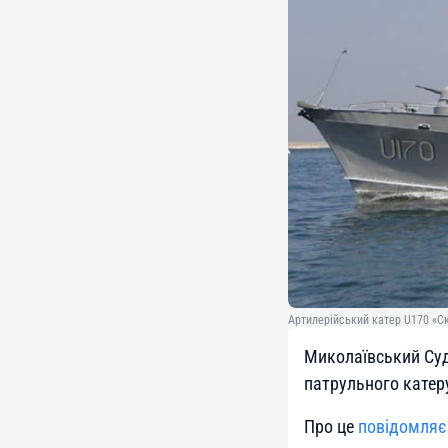
Артилерійський катер U170 «С
Миколаївський Суд
патрульного катер
Про це
повідомляє