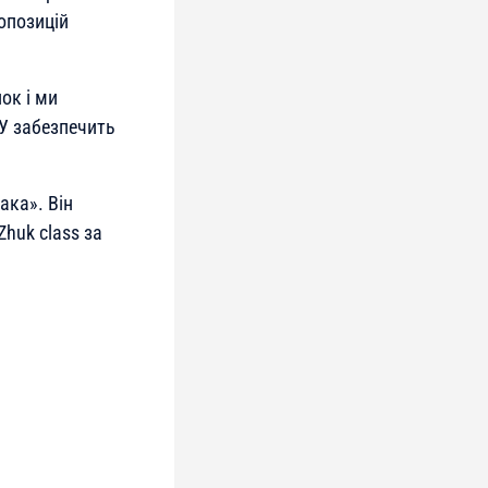
опозицій
ок і ми
У забезпечить
ака». Він
huk class за