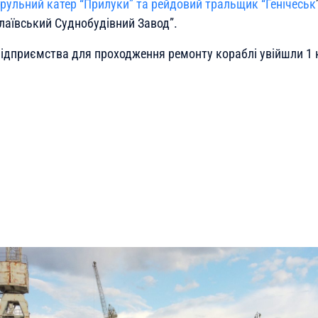
рульний катер “Прилуки” та рейдовий тральщик “Генічеськ
аївський Суднобудівний Завод”.
ідприємства для проходження ремонту кораблі увійшли 1 к