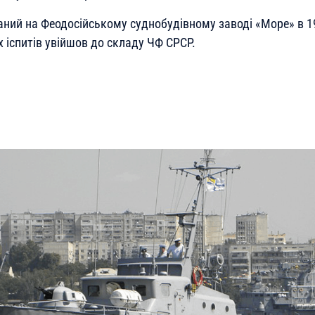
аний на Феодосійському суднобудівному заводі «Море» в 19
 іспитів увійшов до складу ЧФ СРСР.