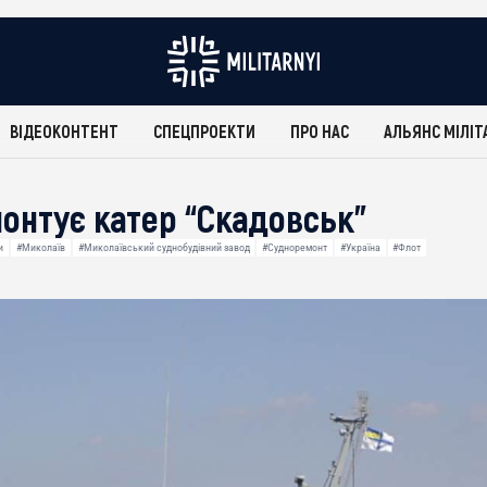
ВІДЕОКОНТЕНТ
СПЕЦПРОЕКТИ
ПРО НАС
АЛЬЯНС МІЛІТ
онтує катер “Скадовськ”
и
#Миколаїв
#Миколаївський суднобудівний завод
#Судноремонт
#Україна
#Флот