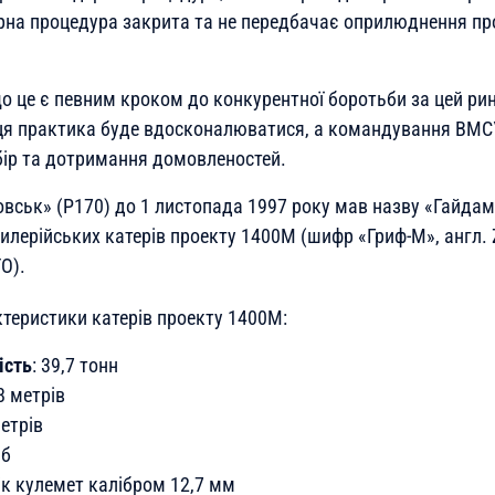
рна процедура закрита та не передбачає оприлюднення пр
о це є певним кроком до конкурентної боротьби за цей рин
ця практика буде вдосконалюватися, а командування ВМС
ір та дотримання домовленостей.
вськ» (P170) до 1 листопада 1997 року мав назву «Гайдам
илерійських катерів проекту 1400М (шифр «Гриф-М», англ. Z
О).
ктеристики катерів проекту 1400М:
ість
: 39,7 тонн
,8 метрів
метрів
іб
в/к кулемет калібром 12,7 мм