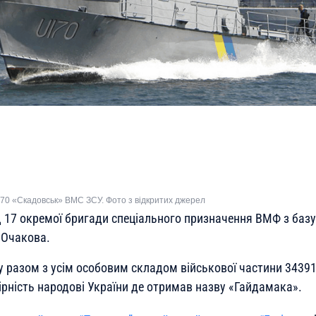
70 «Скадовськ» ВМС ЗСУ. Фото з відкритих джерел
 17 окремої бригади спеціального призначення ВМФ з баз
 Очакова.
у разом з усім особовим складом військової частини 34391
ірність народові України де отримав назву «Гайдамака».