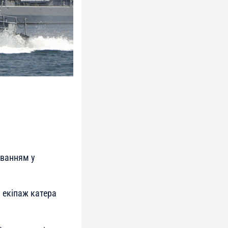
уванням у
 екіпаж катера