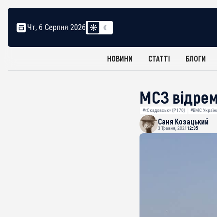
Чт, 6 Серпня 2026
НОВИНИ
СТАТТІ
БЛОГИ
МСЗ відрем
#«Скадовськ» (P170)
#ВМС Україн
Саня Козацький
3 Травня, 2021
12:35