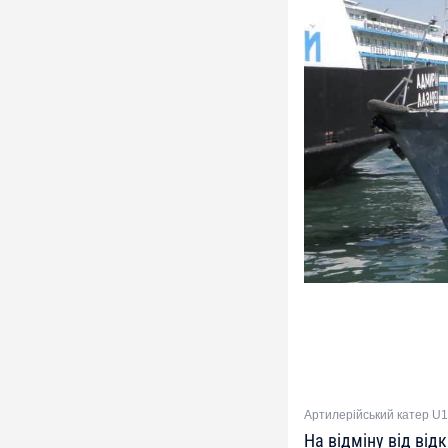
Артилерійський катер U1
На відміну від від