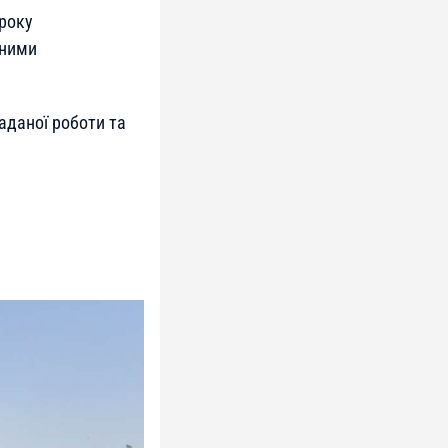
 року
тними
аданої роботи та