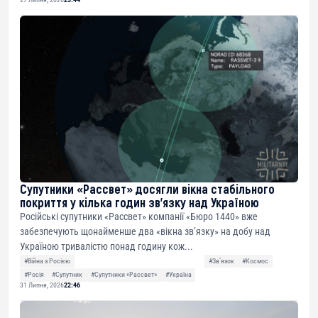
Супутники «Рассвет» досягли вікна стабільного
покриття у кілька годин зв’язку над Україною
Російські супутники «Рассвет» компанії «Бюро 1440» вже
забезпечують щонайменше два «вікна зв’язку» на добу над
Україною тривалістю понад годину кож...
#Війна з Росією
#Звʼязок
#Космос
#Росія
#Супутник
#Супутники «Рассвет»
#Україна
31 Липня, 2026
22:46