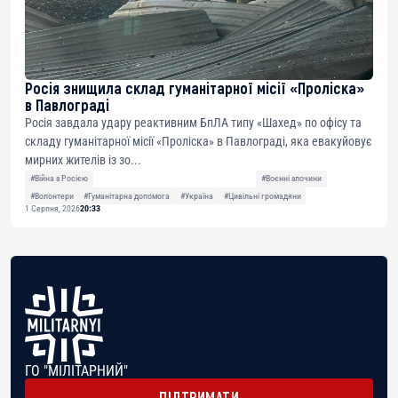
Росія знищила склад гуманітарної місії «Проліска»
в Павлограді
Росія завдала удару реактивним БпЛА типу «Шахед» по офісу та
складу гуманітарної місії «Проліска» в Павлограді, яка евакуйовує
мирних жителів із зо...
#Війна з Росією
#Воєнні злочини
#Волонтери
#Гуманітарна допомога
#Україна
#Цивільні громадяни
1 Серпня, 2026
20:33
ГО "МІЛІТАРНИЙ"
ПІДТРИМАТИ