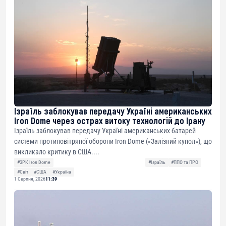
Ізраїль заблокував передачу Україні американських
Iron Dome через острах витоку технологій до Ірану
Ізраїль заблокував передачу Україні американських батарей
системи протиповітряної оборони Iron Dome («Залізний купол»), що
викликало критику в США....
#ЗРК Iron Dome
#Ізраїль
#ППО та ПРО
#Світ
#США
#Україна
1 Серпня, 2026
11:39