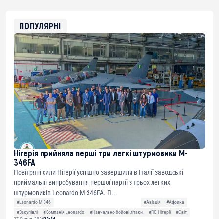
0x8676644fA7B6d328310283cAC1065Ae01d97CEe7
ETH
0xfD02863D3289416fcF50975c9DFda13623f97758
ПОПУЛЯРНІ
Нігерія прийняла перші три легкі штурмовики M-
346FA
Повітряні сили Нігерії успішно завершили в Італії заводські
приймальні випробування першої партії з трьох легких
штурмовиків Leonardo M-346FA. П...
#Leonardo M-346
#Авіація
#Африка
#Закупівлі
#Компанія Leonardo
#Навчально-бойові літаки
#ПС Нігерії
#Світ
27 Липня, 2026
23:44