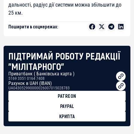
дальності, радіус дії системи можна збільшити до
25 км.
Поширити в соцмережах:
ПІДТРИМАЙ РОБОТУ РЕДАКЦІЇ
"МІЛІТАРНОГО"
Приватбанк ( Банківська карта )
5169 3351 0164 7408
Рахунок в UAH (IBAN)
UA043052990000026007015028783
PATREON
PAYPAL
КРИПТА
BTC
bc1qg0z99m95fte7kj8faa7h2kvnq92wvc53exe8gm
USDT