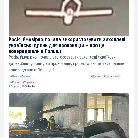
Росія, ймовірно, почала використовувати захоплені
українські дрони для провокацій — про це
попереджали в Польщі
Росія, ймовірно, почала застосовувати захоплені українські
далекобійні дрони для провокацій, про можливість яких раніше
попереджали в Польщі. На...
#Війна з Росією
#Дрони
#Провокації
#Росія
#Україна
1 Серпня, 2026
19:19