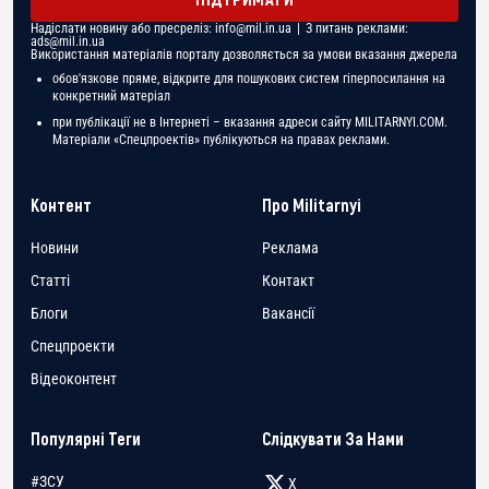
Надіслати новину або пресреліз:
info@mil.in.ua
| З питань реклами:
ads@mil.in.ua
Використання матеріалів порталу дозволяється за умови вказання джерела
обов'язкове пряме, відкрите для пошукових систем гіперпосилання на
конкретний матеріал
при публікації не в Інтернеті – вказання адреси сайту MILITARNYI.COM.
Матеріали «Спецпроектів» публікуються на правах реклами.
Контент
Про Militarnyi
Новини
Реклама
Статті
Контакт
Блоги
Вакансії
Спецпроекти
Відеоконтент
Популярні Теги
Слідкувати За Нами
#ЗСУ
X