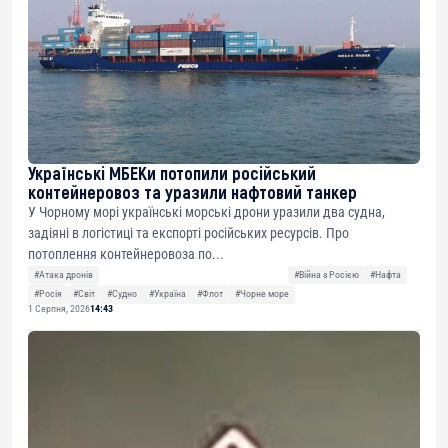
Українські МБЕКи потопили російський
контейнеровоз та уразили нафтовий танкер
У Чорному морі українські морські дрони уразили два судна,
задіяні в логістиці та експорті російських ресурсів. Про
потоплення контейнеровоза по...
#Атака дронів
#Війна з Росією
#Нафта
#Росія
#Світ
#Судно
#Україна
#Флот
#Чорне море
1 Серпня, 2026
14:43