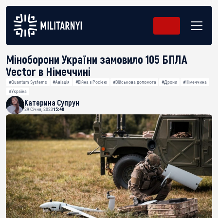
Міноборони України замовило 105 БПЛА
Vector в Німеччині
#Quantum Systems
#Авіація
#Війна з Росією
#Військова допомога
#Дрони
#Німеччина
#Україна
Катерина Супрун
29 Січня, 2023
15:40