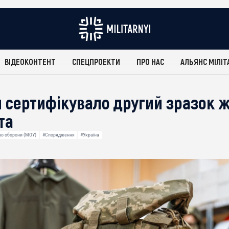
ВІДЕОКОНТЕНТ
СПЕЦПРОЕКТИ
ПРО НАС
АЛЬЯНС МІЛІТ
 сертифікувало другий зразок ж
та
во оборони (МОУ)
#Спорядження
#Україна