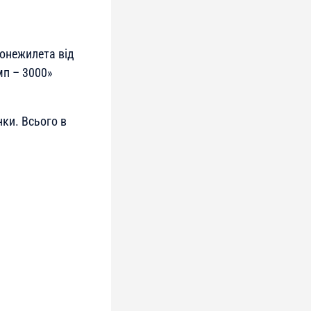
онежилета від
мп – 3000»
ки. Всього в