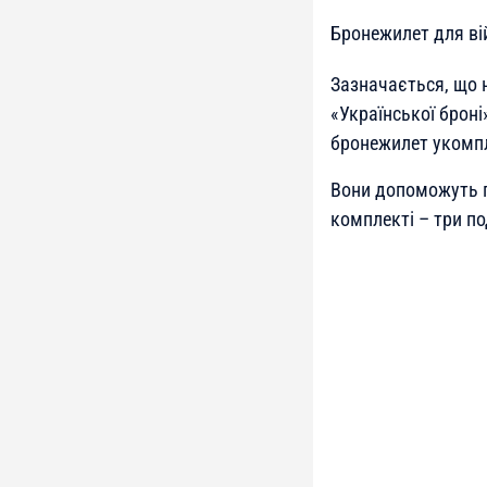
Бронежилет для ві
Зазначається, що н
«Української броні
бронежилет укомп
Вони допоможуть пі
комплекті – три по