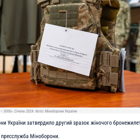
– 3000». Січень 2024. Фото: Міноборони України
они України затвердило другий зразок жіночого бронежиле
пресслужба Міноборони.