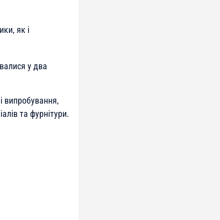
ки, як і
валися у два
і випробування,
іалів та фурнітури.