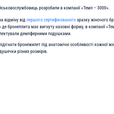
йськовослужбовиць розробили в компанії «Темп – 3000».
а відміну від
першого сертифікованого
зразку жіночого бр
» де бронеплита має вигнуту назовні форму, в компанії «Те
лектували демпферними подушками.
дігнати бронежилет під анатомічні особливості кожної жін
душечки різних розмірів.