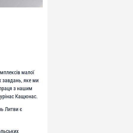
омплексів малої
х завдань, яке ми
впраця з нашим
аурінас Кащюнас.
нь Литви є
ольських