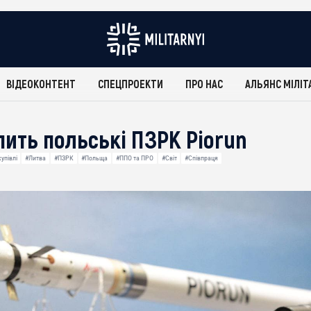
ВІДЕОКОНТЕНТ
СПЕЦПРОЕКТИ
ПРО НАС
АЛЬЯНС МІЛІТ
пить польські ПЗРК Piorun
упівлі
#Литва
#ПЗРК
#Польща
#ППО та ПРО
#Світ
#Співпраця