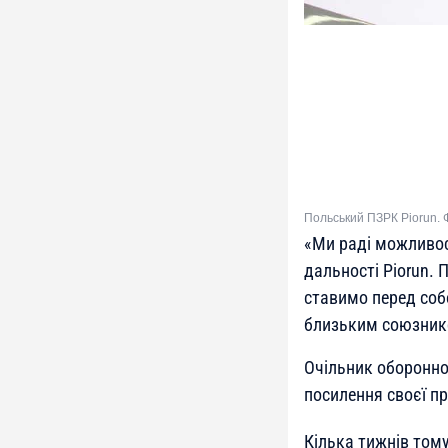
Польський ПЗРК Piorun. 
«Ми раді можливос
дальності Piorun.
ставимо перед соб
близьким союзнико
Очільник оборонно
посилення своєї п
Кілька тижнів том