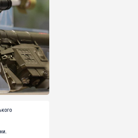
ького
ни.