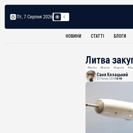
Пт, 7 Серпня 2026
НОВИНИ
СТАТТІ
БЛОГИ
Литва заку
#Mesko
#Балтія
#Європа
#Зак
Саня Козацький
25 Липня, 2024
16:40