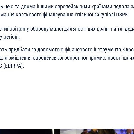
льщею та двома іншими європейськими країнами подала з
мання часткового фінансування спільної закупівлі ПЗРК.
типовітряну оборону малої дальності цих країн, на тлі дед
 регіоні.
ють придбати за допомогою фінансового інструмента Євро
для зміцнення європейської оборонної промисловості шля
С (EDIRPA).