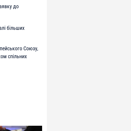
аявку до
алі більших
пейського Союзу,
хом спільних