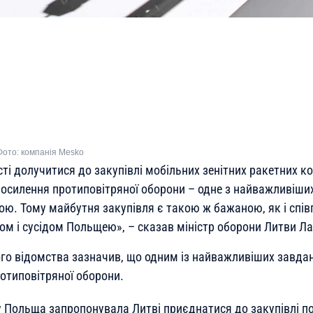
Фото: компанія Mesko
ті долучитися до закупівлі мобільних зенітних ракетних к
 Посилення протиповітряної оборони – одне з найважливіши
ою. Тому майбутня закупівля є такою ж бажаною, як і спі
м і сусідом Польщею», – сказав міністр оборони Литви Л
го відомства зазначив, що одним із найважливіших завда
ротиповітряної оборони.
у Польща запропонувала Литві приєднатися до закупівлі п