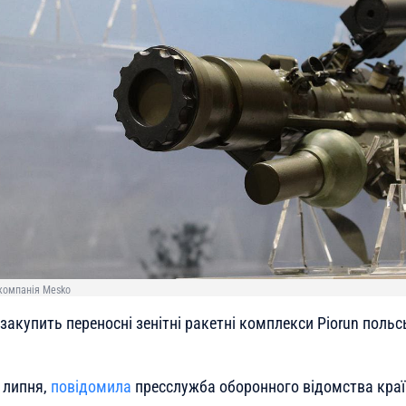
 компанія Mesko
акупить переносні зенітні ракетні комплекси Piorun польс
5 липня,
повідомила
пресслужба оборонного відомства краї