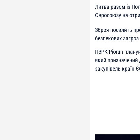
Литва разом із По
Євросоюзу на отри
Зброя посилить про
безпекових загроз у
ПЗРК Piorun плану
який призначений 
закупівель країн Є