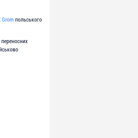
К Grom
польського
х переносних
ійськово