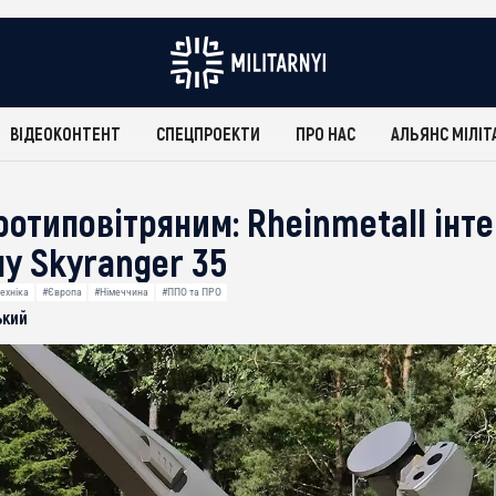
ВІДЕОКОНТЕНТ
СПЕЦПРОЕКТИ
ПРО НАС
АЛЬЯНС МІЛІТ
ротиповітряним: Rheinmetall інт
у Skyranger 35
ехніка
#Європа
#Німеччина
#ППО та ПРО
ький