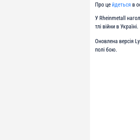
Про це
йдеться
в о
У Rheinmetall наго
тлі війни в Україні.
Оновлена версія L
полі бою.