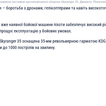
егрованою системою протиповітряної оборони Skyranger 35. Джерело: Rheinmet
ня — боротьба з дронами, гелікоптерами та навіть високот
вже наявної бойової машини піхоти забезпечує високий рів
спрощує експлуатацію у бойових умовах.
 Skyranger 35 оснащена 35-мм револьверною гарматою KDG 
 до 1000 пострілів на хвилину.