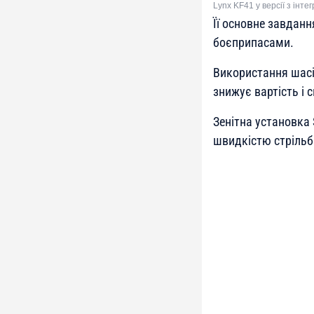
Lynx KF41 у версії з інт
Її основне завдан
боєприпасами.
Використання шасі 
знижує вартість і 
Зенітна установка
швидкістю стрільби