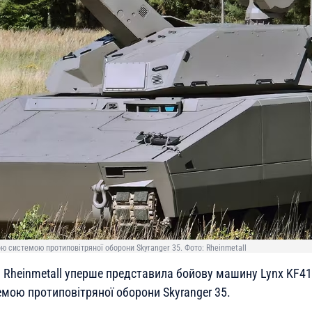
ною системою протиповітряної оборони Skyranger 35. Фото: Rheinmetall
Rheinmetall уперше представила бойову машину Lynx KF41 у
емою протиповітряної оборони Skyranger 35.