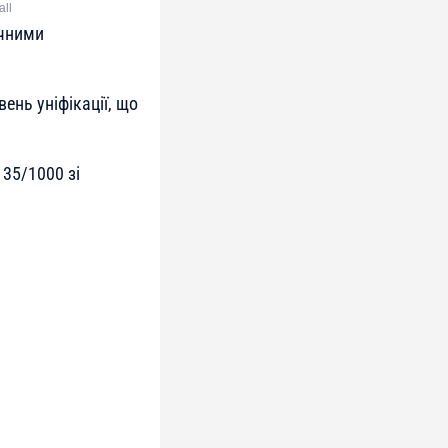
all
очними
ень уніфікації, що
35/1000 зі