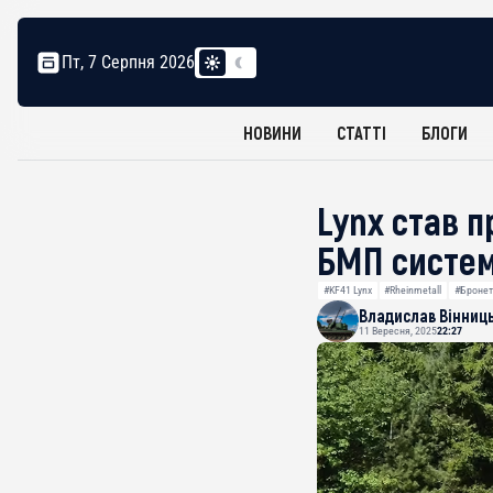
Пт, 7 Серпня 2026
НОВИНИ
СТАТТІ
БЛОГИ
Lynx став п
БМП систем
#KF41 Lynx
#Rheinmetall
#Бронет
Владислав Вінниц
11 Вересня, 2025
22:27