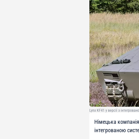
Lynx KF41 у версії з інтегрова
Німецька компанія 
інтегрованою сист