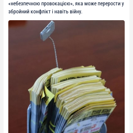
«небезпечною провокацією», яка може перерости у
збройний конфлікт і навіть війну.