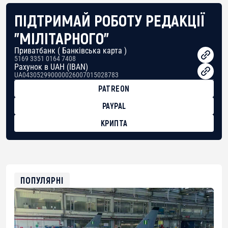
ПІДТРИМАЙ РОБОТУ РЕДАКЦІЇ
"МІЛІТАРНОГО"
Приватбанк ( Банківська карта )
5169 3351 0164 7408
Рахунок в UAH (IBAN)
UA043052990000026007015028783
PATREON
PAYPAL
КРИПТА
BTC
bc1qg0z99m95fte7kj8faa7h2kvnq92wvc53exe8gm
USDT
0x8676644fA7B6d328310283cAC1065Ae01d97CEe7
ETH
0xfD02863D3289416fcF50975c9DFda13623f97758
ПОПУЛЯРНІ