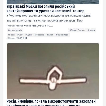
Українські МБЕКи потопили російський
контейнеровоз та уразили нафтовий танкер
У Чорному морі українські морські дрони уразили два судна,
задіяні в логістиці та експорті російських ресурсів. Про
потоплення контейнеровоза по...
#Атака дронів
#Війна з Росією
#Нафта
#Росія
#Світ
#Судно
#Україна
#Флот
#Чорне море
1 Серпня, 2026
14:43
Росія, ймовірно, почала використовувати захоплені
українські дрони для провокацій — про це