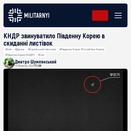
КНДР звинуватило Південну Корею в
скиданні листівок
#Азія
#Дрони
#Корейський півострів
#Південна Корея (Республіка Корея)
#Північна Корея (КНДР)
#Світ
Дмитро Шумлянський
13 Жовтня, 2024
11:20