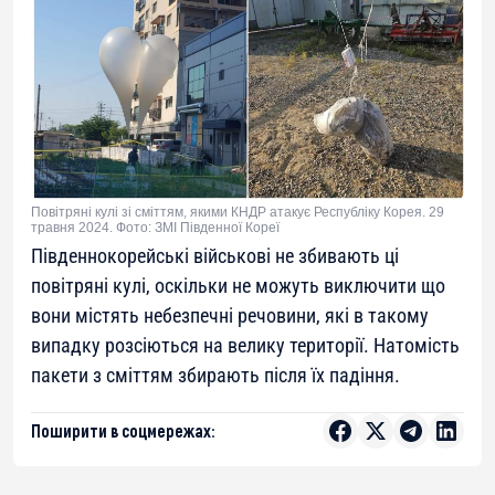
Повітряні кулі зі сміттям, якими КНДР атакує Республіку Корея. 29
травня 2024. Фото: ЗМІ Південної Кореї
Південнокорейські військові не збивають ці
повітряні кулі, оскільки не можуть виключити що
вони містять небезпечні речовини, які в такому
випадку розсіються на велику території. Натомість
пакети з сміттям збирають після їх падіння.
Поширити в соцмережах: