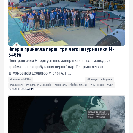
Нігерія прийняла перші три легкі штурмовики M-
346FA
Повітряні сили Нігерії успішно завершили в Італії заводські
приймальні випробування першої партії з трьох легких
штурмовиків Leonardo M-346FA. П...
#Leonardo M-346
#Авіація
#Африка
#Закупівлі
#Компанія Leonardo
#Навчально-бойові літаки
#ПС Нігерії
#Світ
27 Липня, 2026
23:44