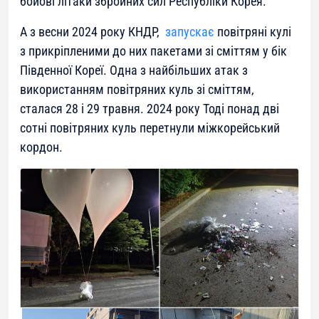
бойові літаки збройних сил Республіки Корея.
А з весни 2024 року КНДР,
запускає
повітряні кулі
з прикріпленими до них пакетами зі сміттям у бік
Південної Кореї. Одна з найбільших атак з
використанням повітряних куль зі сміттям,
сталася 28 і 29 травня. 2024 року Тоді понад дві
сотні повітряних куль перетнули міжкорейський
кордон.