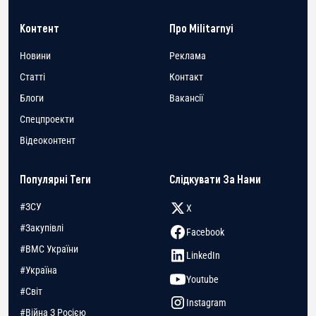
Контент
Про Militarnyi
Новини
Реклама
Статті
Контакт
Блоги
Вакансії
Спецпроекти
Відеоконтент
Популярні Теги
Слідкувати За Нами
#ЗСУ
X
#Закупівлі
Facebook
#ВМС України
LinkedIn
#Україна
Youtube
#Світ
Instagram
#Війна З Росією