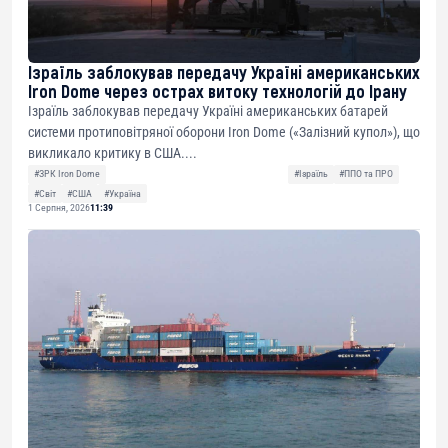
Ізраїль заблокував передачу Україні американських
Iron Dome через острах витоку технологій до Ірану
Ізраїль заблокував передачу Україні американських батарей
системи протиповітряної оборони Iron Dome («Залізний купол»), що
викликало критику в США....
#ЗРК Iron Dome
#Ізраїль
#ППО та ПРО
#Світ
#США
#Україна
1 Серпня, 2026
11:39