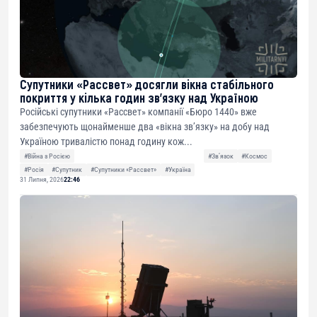
Супутники «Рассвет» досягли вікна стабільного
покриття у кілька годин зв’язку над Україною
Російські супутники «Рассвет» компанії «Бюро 1440» вже
забезпечують щонайменше два «вікна зв’язку» на добу над
Україною тривалістю понад годину кож...
#Війна з Росією
#Звʼязок
#Космос
#Росія
#Супутник
#Супутники «Рассвет»
#Україна
31 Липня, 2026
22:46