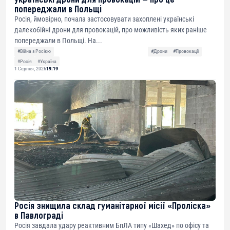
попереджали в Польщі
Росія, ймовірно, почала застосовувати захоплені українські
далекобійні дрони для провокацій, про можливість яких раніше
попереджали в Польщі. На...
#Війна з Росією
#Дрони
#Провокації
#Росія
#Україна
1 Серпня, 2026
19:19
Росія знищила склад гуманітарної місії «Проліска»
в Павлограді
Росія завдала удару реактивним БпЛА типу «Шахед» по офісу та