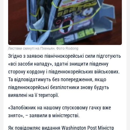
Листівки скинуті на Пхеньян. Фото Rodong
Згідно з заявою північнокорейські сили підготують
«всі засоби нападу», здатні знищити південну
сторону кордону і південнокорейських військових.
Та відповідатимуть без попередження, якщо
південнокорейські безпілотники знову будуть
виявлені на її території.
«Запобіжник на нашому спусковому гачку вже
знято», – заявили в міністерстві.
Як повідомляє видання Washington Post Міністр