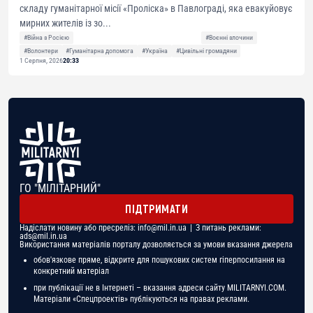
складу гуманітарної місії «Проліска» в Павлограді, яка евакуйовує
мирних жителів із зо...
#Війна з Росією
#Воєнні злочини
#Волонтери
#Гуманітарна допомога
#Україна
#Цивільні громадяни
1 Серпня, 2026
20:33
ГО "МІЛІТАРНИЙ"
ПІДТРИМАТИ
Надіслати новину або пресреліз:
info@mil.in.ua
| З питань реклами:
ads@mil.in.ua
Використання матеріалів порталу дозволяється за умови вказання джерела
обов'язкове пряме, відкрите для пошукових систем гіперпосилання на
конкретний матеріал
при публікації не в Інтернеті – вказання адреси сайту MILITARNYI.COM.
Матеріали «Спецпроектів» публікуються на правах реклами.