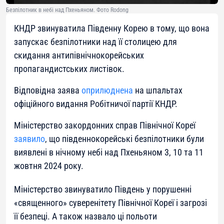
Безпілотник в небі над Пхеньяном. Фото Rodong
КНДР звинуватила Південну Корею в тому, що вона
запускає безпілотники над її столицею для
скидання антипівнічнокорейських
пропагандистських листівок.
Відповідна заява
оприлюднена
на шпальтах
офіційного видання Робітничої партії КНДР.
Міністерство закордонних справ Північної Кореї
заявило
, що південнокорейські безпілотники були
виявлені в нічному небі над Пхеньяном 3, 10 та 11
жовтня 2024 року.
Міністерство звинуватило Південь у порушенні
«священного» суверенітету Північної Кореї і загрозі
її безпеці. А також назвало ці польоти