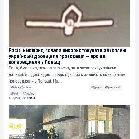
Росія, ймовірно, почала використовувати захоплені
українські дрони для провокацій — про це
попереджали в Польщі
Росія, ймовірно, почала застосовувати захоплені українські
далекобійні дрони для провокацій, про можливість яких раніше
попереджали в Польщі. На...
#Війна з Росією
#Дрони
#Провокації
#Росія
#Україна
1 Серпня, 2026
19:19