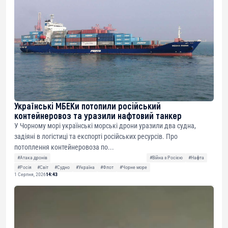
Українські МБЕКи потопили російський
контейнеровоз та уразили нафтовий танкер
У Чорному морі українські морські дрони уразили два судна,
задіяні в логістиці та експорті російських ресурсів. Про
потоплення контейнеровоза по...
#Атака дронів
#Війна з Росією
#Нафта
#Росія
#Світ
#Судно
#Україна
#Флот
#Чорне море
1 Серпня, 2026
14:43