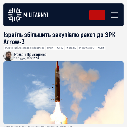
Ізраїль збільшить закупівлю ракет до ЗРК
Arrow-3
#IAI (Israel Aerospace Industries)
#Азія
#ЗРК
#Ізраїль
#ППО та ПРО
#Світ
Роман Приходько
25 Грудня, 2024
10:38