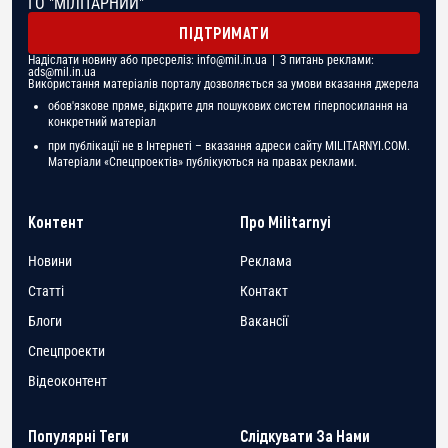
ГО "МІЛІТАРНИЙ"
ПІДТРИМАТИ
Надіслати новину або пресреліз:
info@mil.in.ua
| З питань реклами:
ads@mil.in.ua
Використання матеріалів порталу дозволяється за умови вказання джерела
обов'язкове пряме, відкрите для пошукових систем гіперпосилання на
конкретний матеріал
при публікації не в Інтернеті – вказання адреси сайту MILITARNYI.COM.
Матеріали «Спецпроектів» публікуються на правах реклами.
Контент
Про Militarnyi
Новини
Реклама
Статті
Контакт
Блоги
Вакансії
Спецпроекти
Відеоконтент
Популярні Теги
Слідкувати За Нами