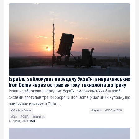
Ізраїль заблокував передачу Україні американських
Iron Dome через острах витоку технологій до Ірану
Ізраїль заблокував передачу Україні американських батарей
системи протиповітряної оборони Iron Dome («Залізний купол»), що
викликало критику в США....
#ЗРК Iron Dome
#Ізраїль
#ППО та ПРО
#Світ
#США
#Україна
1 Серпня, 2026
11:39