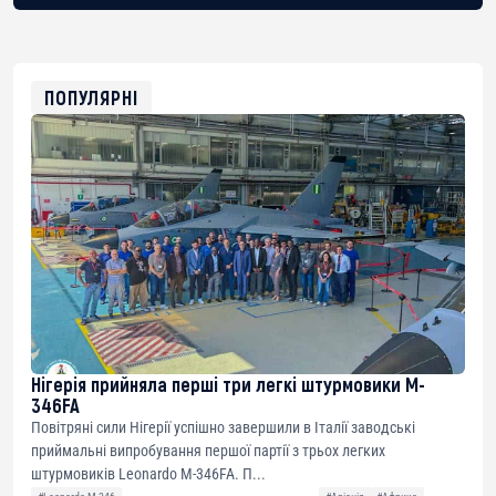
BTC
bc1qg0z99m95fte7kj8faa7h2kvnq92wvc53exe8gm
USDT
0x8676644fA7B6d328310283cAC1065Ae01d97CEe7
ETH
0xfD02863D3289416fcF50975c9DFda13623f97758
ПОПУЛЯРНІ
Нігерія прийняла перші три легкі штурмовики M-
346FA
Повітряні сили Нігерії успішно завершили в Італії заводські
приймальні випробування першої партії з трьох легких
штурмовиків Leonardo M-346FA. П...