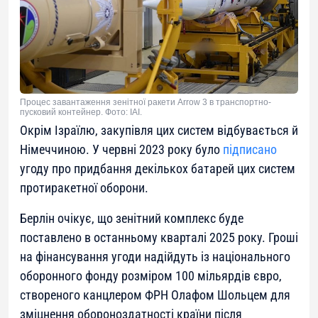
Процес завантаження зенітної ракети Arrow 3 в транспортно-
пусковий контейнер. Фото: IAI.
Окрім Ізраїлю, закупівля цих систем відбувається й
Німеччиною. У червні 2023 року було
підписано
угоду про придбання декількох батарей цих систем
протиракетної оборони.
Берлін очікує, що зенітний комплекс буде
поставлено в останньому кварталі 2025 року. Гроші
на фінансування угоди надійдуть із національного
оборонного фонду розміром 100 мільярдів євро,
створеного канцлером ФРН Олафом Шольцем для
зміцнення обороноздатності країни після