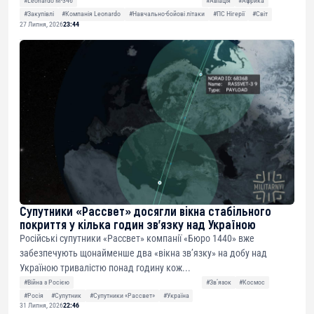
#Leonardo M-346
#Авіація
#Африка
#Закупівлі
#Компанія Leonardo
#Навчально-бойові літаки
#ПС Нігерії
#Світ
27 Липня, 2026
23:44
Супутники «Рассвет» досягли вікна стабільного
покриття у кілька годин зв’язку над Україною
Російські супутники «Рассвет» компанії «Бюро 1440» вже
забезпечують щонайменше два «вікна зв’язку» на добу над
Україною тривалістю понад годину кож...
#Війна з Росією
#Звʼязок
#Космос
#Росія
#Супутник
#Супутники «Рассвет»
#Україна
31 Липня, 2026
22:46