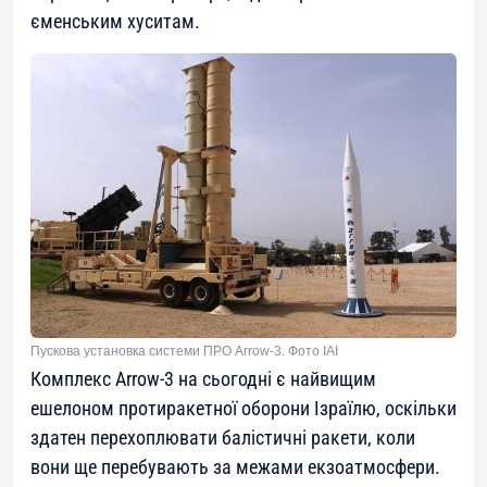
єменським хуситам.
Пускова установка системи ПРО Arrow-3. Фото IAI
Комплекс Arrow-3 на сьогодні є найвищим
ешелоном протиракетної оборони Ізраїлю, оскільки
здатен перехоплювати балістичні ракети, коли
вони ще перебувають за межами екзоатмосфери.