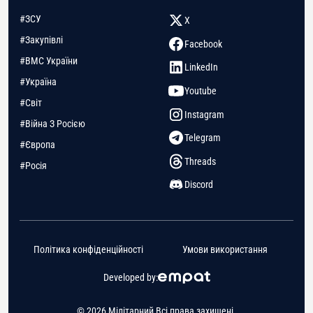
#ЗСУ
X
#Закупівлі
Facebook
#ВМС України
LinkedIn
#Україна
Youtube
#Світ
Instagram
#Війна З Росією
Telegram
#Європа
Threads
#Росія
Discord
Політика конфіденційності
Умови використання
Developed by:
© 2026 Мілітарний Всі права захищені.