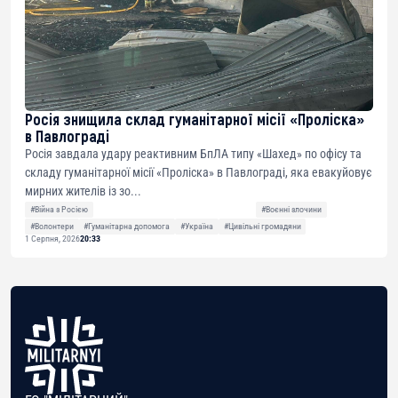
Росія знищила склад гуманітарної місії «Проліска»
в Павлограді
Росія завдала удару реактивним БпЛА типу «Шахед» по офісу та
складу гуманітарної місії «Проліска» в Павлограді, яка евакуйовує
мирних жителів із зо...
#Війна з Росією
#Воєнні злочини
#Волонтери
#Гуманітарна допомога
#Україна
#Цивільні громадяни
1 Серпня, 2026
20:33