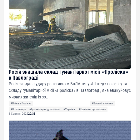
Росія знищила склад гуманітарної місії «Проліска»
в Павлограді
Росія завдала удару реактивним БпЛА типу «Шахед» по офісу та
складу гуманітарної місії «Проліска» в Павлограді, яка евакуйовує
мирних жителів із зо...
#Війна з Росією
#Воєнні злочини
#Волонтери
#Гуманітарна допомога
#Україна
#Цивільні громадяни
1 Серпня, 2026
20:33