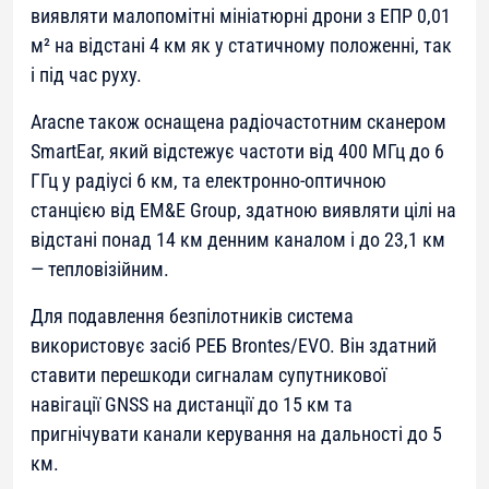
виявляти малопомітні мініатюрні дрони з ЕПР 0,01
м² на відстані 4 км як у статичному положенні, так
і під час руху.
Aracne також оснащена радіочастотним сканером
SmartEar, який відстежує частоти від 400 МГц до 6
ГГц у радіусі 6 км, та електронно-оптичною
станцією від EM&E Group, здатною виявляти цілі на
відстані понад 14 км денним каналом і до 23,1 км
— тепловізійним.
Для подавлення безпілотників система
використовує засіб РЕБ Brontes/EVO. Він здатний
ставити перешкоди сигналам супутникової
навігації GNSS на дистанції до 15 км та
пригнічувати канали керування на дальності до 5
км.