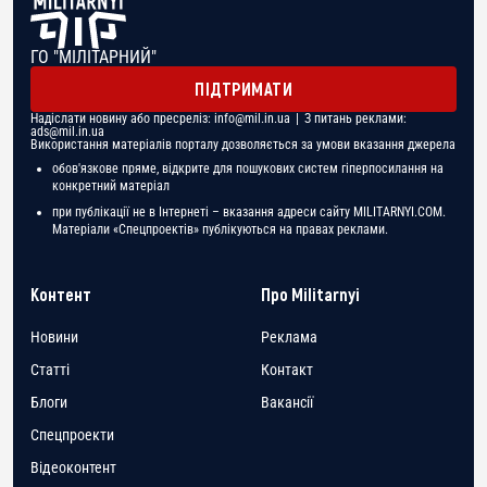
ГО "МІЛІТАРНИЙ"
ПІДТРИМАТИ
Надіслати новину або пресреліз:
info@mil.in.ua
| З питань реклами:
ads@mil.in.ua
Використання матеріалів порталу дозволяється за умови вказання джерела
обов'язкове пряме, відкрите для пошукових систем гіперпосилання на
конкретний матеріал
при публікації не в Інтернеті – вказання адреси сайту MILITARNYI.COM.
Матеріали «Спецпроектів» публікуються на правах реклами.
Контент
Про Militarnyi
Новини
Реклама
Статті
Контакт
Блоги
Вакансії
Спецпроекти
Відеоконтент