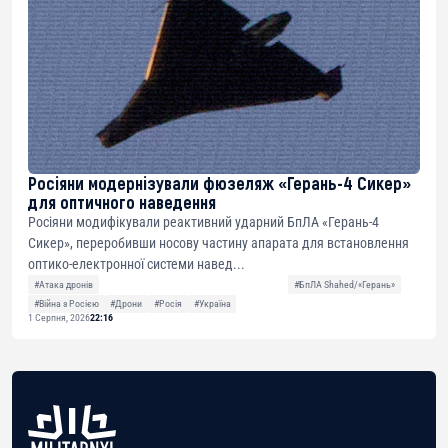
Росіяни модернізували фюзеляж «Герань-4 Сикер»
для оптичного наведення
Росіяни модифікували реактивний ударний БпЛА «Герань-4
Сикер», переробивши носову частину апарата для встановлення
оптико-електронної системи навед...
#Атака дронів
#БпЛА Shahed/«Герань»
#Війна з Росією
#Дрони
#Росія
#Україна
1 Серпня, 2026
22:16