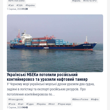
#ЗРК Iron Dome
#Ізраїль
#ППО та ПРО
#Світ
#США
#Україна
1 Серпня, 2026
11:39
Українські МБЕКи потопили російський
контейнеровоз та уразили нафтовий танкер
У Чорному морі українські морські дрони уразили два судна,
задіяні в логістиці та експорті російських ресурсів. Про
потоплення контейнеровоза по...
#Атака дронів
#Війна з Росією
#Нафта
#Росія
#Світ
#Судно
#Україна
#Флот
#Чорне море
1 Серпня, 2026
14:43