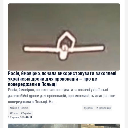
Росія, ймовірно, почала використовувати захоплені
українські дрони для провокацій — про це
попереджали в Польщі
Росія, ймовірно, почала застосовувати захоплені українські
далекобійні дрони для провокацій, про можливість яких раніше
попереджали в Польщі. На...
#Війна з Росією
#Дрони
#Провокації
#Росія
#Україна
1 Серпня, 2026
19:19