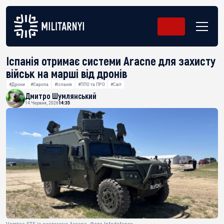
Іспанія отримає системи Aracne для захисту
військ на марші від дронів
#Дрони
#Європа
#Іспанія
#ППО та ПРО
#Світ
Дмитро Шумлянський
14 Червня, 2026
14:35