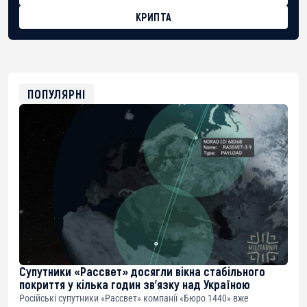
КРИПТА
BTC
bc1qg0z99m95fte7kj8faa7h2kvnq92wvc53exe8gm
USDT
0x8676644fA7B6d328310283cAC1065Ae01d97CEe7
ETH
0xfD02863D3289416fcF50975c9DFda13623f97758
ПОПУЛЯРНІ
Супутники «Рассвет» досягли вікна стабільного
покриття у кілька годин зв’язку над Україною
Російські супутники «Рассвет» компанії «Бюро 1440» вже