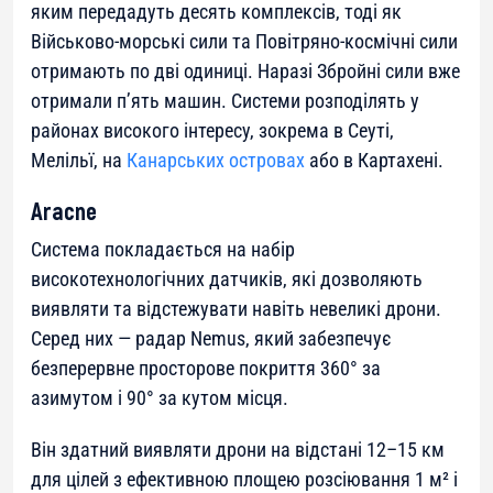
яким передадуть десять комплексів, тоді як
Військово-морські сили та Повітряно-космічні сили
отримають по дві одиниці. Наразі Збройні сили вже
отримали п’ять машин. Системи розподілять у
районах високого інтересу, зокрема в Сеуті,
Мелільї, на
Канарських островах
або в Картахені.
Aracne
Система покладається на набір
високотехнологічних датчиків, які дозволяють
виявляти та відстежувати навіть невеликі дрони.
Серед них — радар Nemus, який забезпечує
безперервне просторове покриття 360° за
азимутом і 90° за кутом місця.
Він здатний виявляти дрони на відстані 12–15 км
для цілей з ефективною площею розсіювання 1 м² і