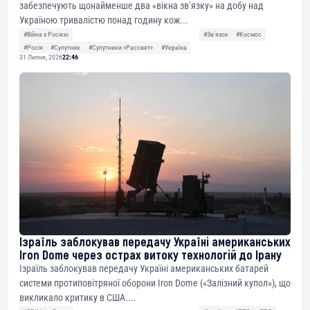
забезпечують щонайменше два «вікна зв’язку» на добу над
Україною тривалістю понад годину кож...
#Війна з Росією
#Звʼязок
#Космос
#Росія
#Супутник
#Супутники «Рассвет»
#Україна
31 Липня, 2026
22:46
Ізраїль заблокував передачу Україні американських
Iron Dome через острах витоку технологій до Ірану
Ізраїль заблокував передачу Україні американських батарей
системи протиповітряної оборони Iron Dome («Залізний купол»), що
викликало критику в США....