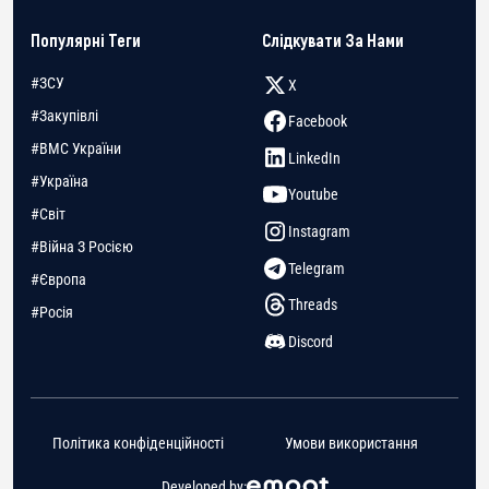
Популярні Теги
Слідкувати За Нами
#ЗСУ
X
#Закупівлі
Facebook
#ВМС України
LinkedIn
#Україна
Youtube
#Світ
Instagram
#Війна З Росією
Telegram
#Європа
Threads
#Росія
Discord
Політика конфіденційності
Умови використання
Developed by: