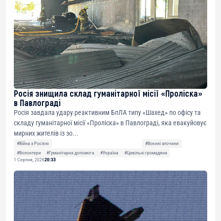
Росія знищила склад гуманітарної місії «Проліска»
в Павлограді
Росія завдала удару реактивним БпЛА типу «Шахед» по офісу та
складу гуманітарної місії «Проліска» в Павлограді, яка евакуйовує
мирних жителів із зо...
#Війна з Росією
#Воєнні злочини
#Волонтери
#Гуманітарна допомога
#Україна
#Цивільні громадяни
1 Серпня, 2026
20:33