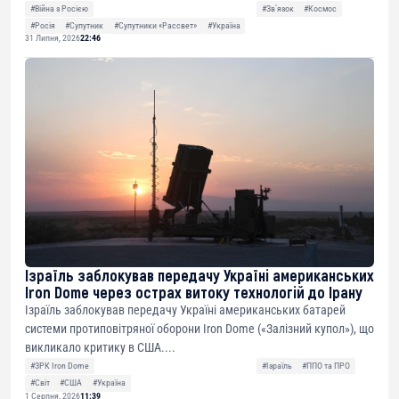
#Війна з Росією
#Звʼязок
#Космос
#Росія
#Супутник
#Супутники «Рассвет»
#Україна
31 Липня, 2026
22:46
Ізраїль заблокував передачу Україні американських
Iron Dome через острах витоку технологій до Ірану
Ізраїль заблокував передачу Україні американських батарей
системи протиповітряної оборони Iron Dome («Залізний купол»), що
викликало критику в США....
#ЗРК Iron Dome
#Ізраїль
#ППО та ПРО
#Світ
#США
#Україна
1 Серпня, 2026
11:39