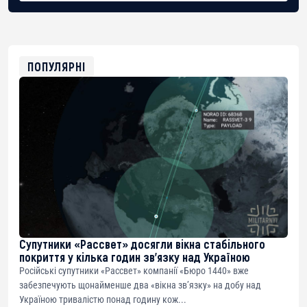
BTC
bc1qg0z99m95fte7kj8faa7h2kvnq92wvc53exe8gm
USDT
0x8676644fA7B6d328310283cAC1065Ae01d97CEe7
ETH
0xfD02863D3289416fcF50975c9DFda13623f97758
ПОПУЛЯРНІ
Супутники «Рассвет» досягли вікна стабільного
покриття у кілька годин зв’язку над Україною
Російські супутники «Рассвет» компанії «Бюро 1440» вже
забезпечують щонайменше два «вікна зв’язку» на добу над
Україною тривалістю понад годину кож...