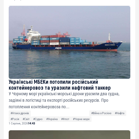
Українські МБЕКи потопили російський
контейнеровоз та уразили нафтовий танкер
У Чорному морі українські морські дрони уразили два судна,
задіяні в логістиці та експорті російських ресурсів. Про
потоплення контейнеровоза по...
#Атака дронів
#Війна з Росією
#Нафта
#Росія
#Світ
#Судно
#Україна
#Флот
#Чорне море
1 Серпня, 2026
14:43