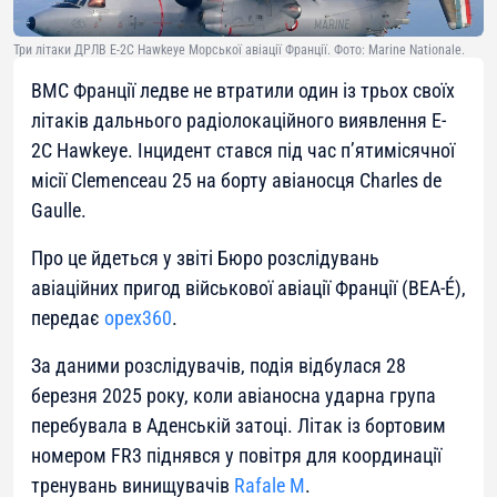
Три літаки ДРЛВ E-2C Hawkeye Морської авіації Франції. Фото: Marine Nationale.
ВМС Франції ледве не втратили один із трьох своїх
літаків дальнього радіолокаційного виявлення E-
2C Hawkeye. Інцидент стався під час п’ятимісячної
місії Clemenceau 25 на борту авіаносця Charles de
Gaulle.
Про це йдеться у звіті Бюро розслідувань
авіаційних пригод військової авіації Франції (BEA-É),
передає
opex360
.
За даними розслідувачів, подія відбулася 28
березня 2025 року, коли авіаносна ударна група
перебувала в Аденській затоці. Літак із бортовим
номером FR3 піднявся у повітря для координації
тренувань винищувачів
Rafale M
.