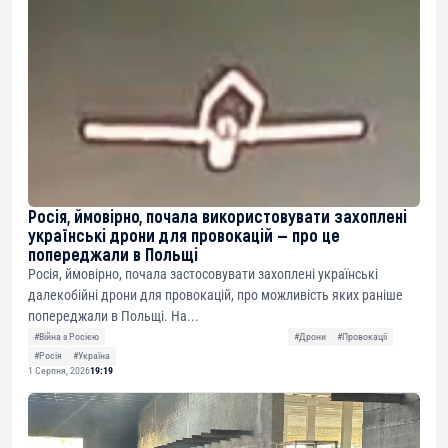
Росія, ймовірно, почала використовувати захоплені
українські дрони для провокацій — про це
попереджали в Польщі
Росія, ймовірно, почала застосовувати захоплені українські
далекобійні дрони для провокацій, про можливість яких раніше
попереджали в Польщі. На...
#Війна з Росією
#Дрони
#Провокації
#Росія
#Україна
1 Серпня, 2026
19:19