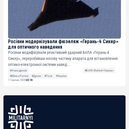
Росіяни модернізували фюзеляж «Герань-4 Сикер»
для оптичного наведення
Росіяни модифікували реактивний ударний БпЛА «Герань-4
Сикер», переробивши носову частину апарата для встановлення
оптико-електронної системи навед...
#Атака дронів
#БпЛА Shahed/«Герань»
#Війна з Росією
#Дрони
#Росія
#Україна
1 Серпня, 2026
22:16