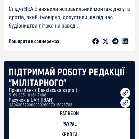
Слідчі BEA-É виявили неправильний монтаж джгута
дротів, який, імовірно, допустили ще під час
будівництва літака на заводі.
Поширити в соцмережах:
ПІДТРИМАЙ РОБОТУ РЕДАКЦІЇ
"МІЛІТАРНОГО"
Приватбанк ( Банківська карта )
5169 3351 0164 7408
Рахунок в UAH (IBAN)
UA043052990000026007015028783
PATREON
PAYPAL
КРИПТА