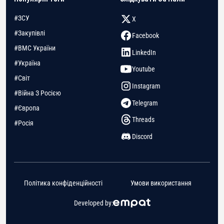
#ЗСУ
X
#Закупівлі
Facebook
#ВМС України
LinkedIn
#Україна
Youtube
#Світ
Instagram
#Війна З Росією
Telegram
#Європа
Threads
#Росія
Discord
Політика конфіденційності
Умови використання
Developed by: