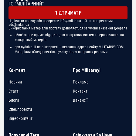
ГО "МІЛІТАРНИЙ"
ПІДТРИМАТИ
Надіслати новину або пресреліз:
info@mil.in.ua
| З питань реклами:
ads@mil.in.ua
Використання матеріалів порталу дозволяється за умови вказання джерела
обов'язкове пряме, відкрите для пошукових систем гіперпосилання на
конкретний матеріал
при публікації не в Інтернеті – вказання адреси сайту MILITARNYI.COM.
Матеріали «Спецпроектів» публікуються на правах реклами.
Контент
Про Militarnyi
Новини
Реклама
Статті
Контакт
Блоги
Вакансії
Спецпроекти
Відеоконтент
Популярні Теги
Слідкувати За Нами