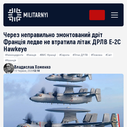
Через неправильно змонтований дріт
Франція ледве не втратила літак ДРЛВ E-2C
Hawkeye
#Авіаінциденти
#Авіація
#ВМС Франції
#Європа
#Літак ДРЛВ
#Пожежа
#Світ
#Франція
Владислав Хоменко
15 Червня, 2026
12:10