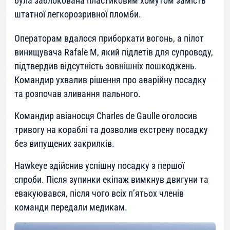
була заблокована пластиковим хомутом замість
штатної легкорозривної пломби.
Операторам вдалося приборкати вогонь, а пілот
винищувача Rafale M, який підлетів для супроводу,
підтвердив відсутність зовнішніх пошкоджень.
Командир ухвалив рішення про аварійну посадку
та розпочав зливання пального.
Командир авіаносця Charles de Gaulle оголосив
тривогу на кораблі та дозволив екстрену посадку
без випущених закрилків.
Hawkeye здійснив успішну посадку з першої
спроби. Після зупинки екіпаж вимкнув двигуни та
евакуювався, після чого всіх п’ятьох членів
команди передали медикам.