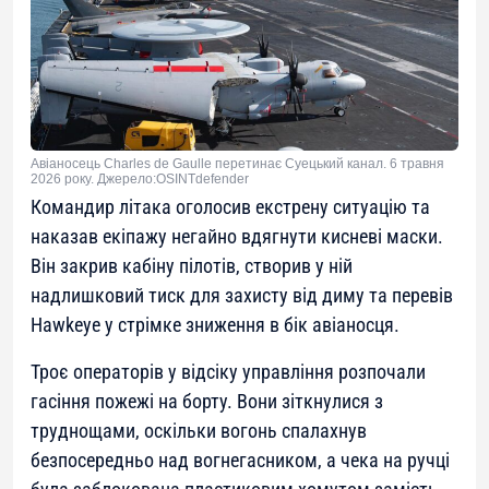
Авіаносець Charles de Gaulle перетинає Суецький канал. 6 травня
2026 року. Джерело:OSINTdefender
Командир літака оголосив екстрену ситуацію та
наказав екіпажу негайно вдягнути кисневі маски.
Він закрив кабіну пілотів, створив у ній
надлишковий тиск для захисту від диму та перевів
Hawkeye у стрімке зниження в бік авіаносця.
Троє операторів у відсіку управління розпочали
гасіння пожежі на борту. Вони зіткнулися з
труднощами, оскільки вогонь спалахнув
безпосередньо над вогнегасником, а чека на ручці