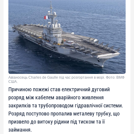
Авіаносець Charles de Gaulle під час розгортання в морі. Фото: ВМФ
США.
Причиною пожежі став електричний дуговий
розряд між кабелем аварійного живлення
закрилків та трубопроводом гідравлічної системи.
Розряд поступово пропалив металеву трубку, що
призвело до витоку рідини під тиском та її
займання.