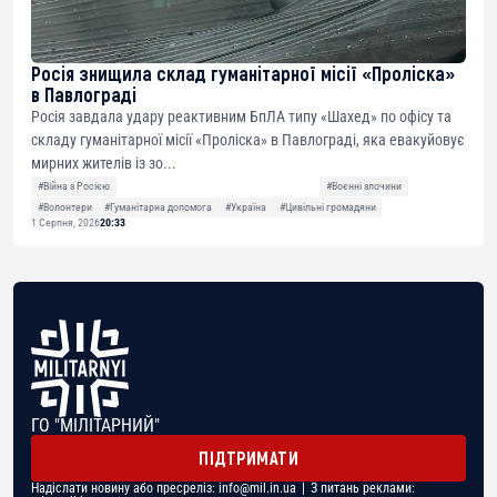
Росія знищила склад гуманітарної місії «Проліска»
в Павлограді
Росія завдала удару реактивним БпЛА типу «Шахед» по офісу та
складу гуманітарної місії «Проліска» в Павлограді, яка евакуйовує
мирних жителів із зо...
#Війна з Росією
#Воєнні злочини
#Волонтери
#Гуманітарна допомога
#Україна
#Цивільні громадяни
1 Серпня, 2026
20:33
ГО "МІЛІТАРНИЙ"
ПІДТРИМАТИ
Надіслати новину або пресреліз:
info@mil.in.ua
| З питань реклами: