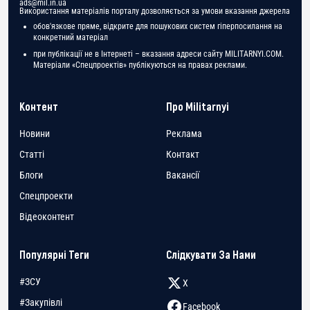
ads@mil.in.ua
Використання матеріалів порталу дозволяється за умови вказання джерела
обов'язкове пряме, відкрите для пошукових систем гіперпосилання на
конкретний матеріал
при публікації не в Інтернеті – вказання адреси сайту MILITARNYI.COM.
Матеріали «Спецпроектів» публікуються на правах реклами.
Контент
Про Militarnyi
Новини
Реклама
Статті
Контакт
Блоги
Вакансії
Спецпроекти
Відеоконтент
Популярні Теги
Слідкувати За Нами
#ЗСУ
X
#Закупівлі
Facebook