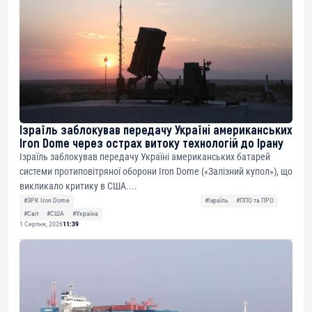
Ізраїль заблокував передачу Україні американських
Iron Dome через острах витоку технологій до Ірану
Ізраїль заблокував передачу Україні американських батарей
системи протиповітряної оборони Iron Dome («Залізний купол»), що
викликало критику в США....
#ЗРК Iron Dome
#Ізраїль
#ППО та ПРО
#Світ
#США
#Україна
1 Серпня, 2026
11:39