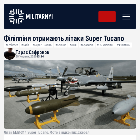
Філіппіни отримають літаки Super Tucano
#Embraer
#Saab
#Super Tucano
#Авіація
#Азія
#Бразилія
#ПС Філіппін
#Філіппіни
Тарас Сафронов
20 Червня, 2020
13:14
Літак EMB-314 Super Tucano. Фото з відкритих джерел