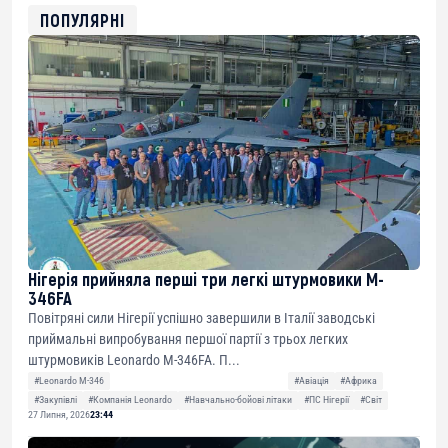
0xfD02863D3289416fcF50975c9DFda13623f97758
ПОПУЛЯРНІ
Нігерія прийняла перші три легкі штурмовики M-
346FA
Повітряні сили Нігерії успішно завершили в Італії заводські
приймальні випробування першої партії з трьох легких
штурмовиків Leonardo M-346FA. П...
#Leonardo M-346
#Авіація
#Африка
#Закупівлі
#Компанія Leonardo
#Навчально-бойові літаки
#ПС Нігерії
#Світ
27 Липня, 2026
23:44