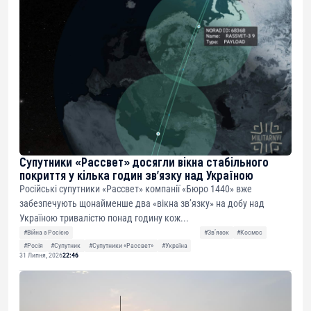
Супутники «Рассвет» досягли вікна стабільного
покриття у кілька годин зв’язку над Україною
Російські супутники «Рассвет» компанії «Бюро 1440» вже
забезпечують щонайменше два «вікна зв’язку» на добу над
Україною тривалістю понад годину кож...
#Війна з Росією
#Звʼязок
#Космос
#Росія
#Супутник
#Супутники «Рассвет»
#Україна
31 Липня, 2026
22:46