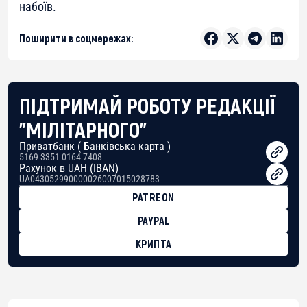
набоїв.
Поширити в соцмережах:
ПІДТРИМАЙ РОБОТУ РЕДАКЦІЇ
"МІЛІТАРНОГО"
Приватбанк ( Банківська карта )
5169 3351 0164 7408
Рахунок в UAH (IBAN)
UA043052990000026007015028783
PATREON
PAYPAL
КРИПТА
BTC
bc1qg0z99m95fte7kj8faa7h2kvnq92wvc53exe8gm
USDT
0x8676644fA7B6d328310283cAC1065Ae01d97CEe7
ETH