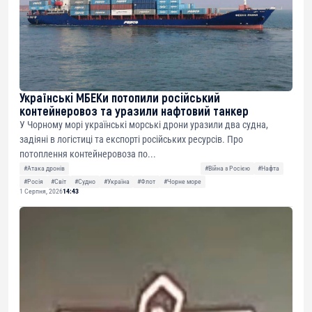
Українські МБЕКи потопили російський
контейнеровоз та уразили нафтовий танкер
У Чорному морі українські морські дрони уразили два судна,
задіяні в логістиці та експорті російських ресурсів. Про
потоплення контейнеровоза по...
#Атака дронів
#Війна з Росією
#Нафта
#Росія
#Світ
#Судно
#Україна
#Флот
#Чорне море
1 Серпня, 2026
14:43