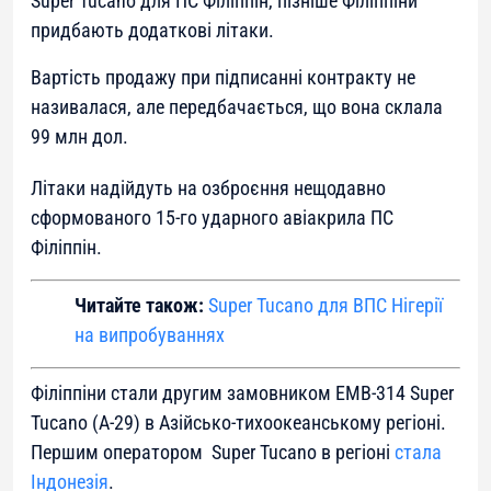
Super Tucano для ПС Філіппін, пізніше Філіппіни
придбають додаткові літаки.
Вартість продажу при підписанні контракту не
називалася, але передбачається, що вона склала
99 млн дол.
Літаки надійдуть на озброєння нещодавно
сформованого 15-го ударного авіакрила ПС
Філіппін.
Читайте також:
Super Tucano для ВПС Нігерії
на випробуваннях
Філіппіни стали другим замовником EMB-314 Super
Tucano (А-29) в Азійсько-тихоокеанському регіоні.
Першим оператором Super Tucano в регіоні
стала
Індонезія
.