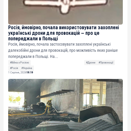
Росія, ймовірно, почала використовувати захоплені
українські дрони для провокацій — про це
попереджали в Польщі
Росія, ймовірно, почала застосовувати захоплені українські
далекобійні дрони для провокацій, про можливість яких раніше
попереджали в Польщі. На...
#Війна з Росією
#Дрони
#Провокації
#Росія
#Україна
1 Серпня, 2026
19:19