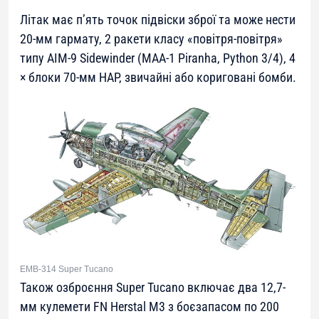
Літак має п’ять точок підвіски зброї та може нести
20-мм гармату, 2 ракети класу «повітря-повітря»
типу AIM-9 Sidewinder (MAA-1 Piranha, Python 3/4), 4
× блоки 70-мм НАР, звичайні або кориговані бомби.
EMB-314 Super Tucano
Також озброєння Super Tucano включає два 12,7-
мм кулемети FN Herstal M3 з боєзапасом по 200