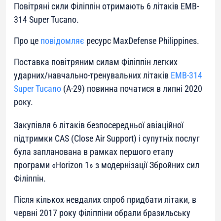
Повітряні сили Філіппін отримають 6 літаків EMB-
314 Super Tucano.
Про це
повідомляє
ресурс MaxDefense Philippines.
Поставка повітряним силам Філіппін легких
ударних/навчально-тренувальних літаків
EMB-314
Super Tucano
(А-29) повинна початися в липні 2020
року.
Закупівля 6 літаків безпосередньої авіаційної
підтримки CAS (Close Air Support) і супутніх послуг
була запланована в рамках першого етапу
програми «Horizon 1» з модернізації Збройних сил
Філіппін.
Після кількох невдалих спроб придбати літаки, в
червні 2017 року Філіппіни обрали бразильську