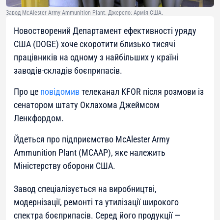
Завод McAlester Army Ammunition Plant. Джерело: Армія США.
Новостворений Департамент ефективності уряду
США (DOGE) хоче скоротити близько тисячі
працівників на одному з найбільших у країні
заводів-складів боєприпасів.
Про це
повідомив
телеканал KFOR після розмови із
сенатором штату Оклахома Джеймсом
Ленкфордом.
Йдеться про підприємство McAlester Army
Ammunition Plant (MCAAP), яке належить
Міністерству оборони США.
Завод спеціалізується на виробництві,
модернізації, ремонті та утилізації широкого
спектра боєприпасів. Серед його продукції —