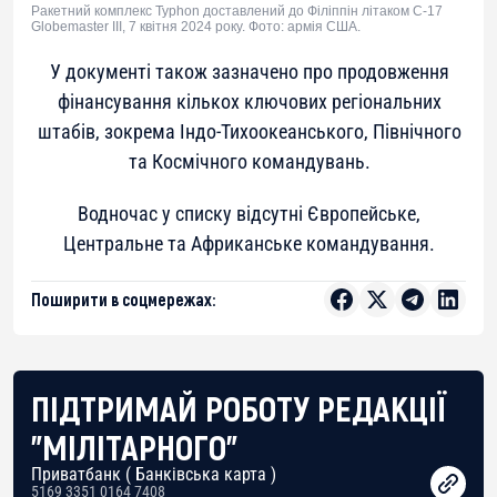
Ракетний комплекс Typhon доставлений до Філіппін літаком C-17
Globemaster III, 7 квітня 2024 року. Фото: армія США.
У документі також зазначено про продовження
фінансування кількох ключових регіональних
штабів, зокрема Індо-Тихоокеанського, Північного
та Космічного командувань.
Водночас у списку відсутні Європейське,
Центральне та Африканське командування.
Поширити в соцмережах:
ПІДТРИМАЙ РОБОТУ РЕДАКЦІЇ
"МІЛІТАРНОГО"
Приватбанк ( Банківська карта )
5169 3351 0164 7408