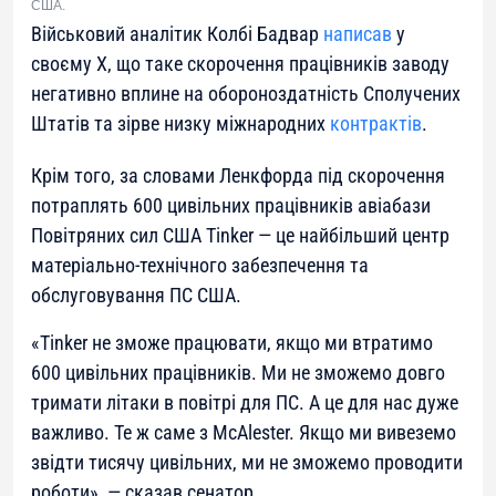
США.
Військовий аналітик Колбі Бадвар
написав
у
своєму Х, що таке скорочення працівників заводу
негативно вплине на обороноздатність Сполучених
Штатів та зірве низку міжнародних
контрактів
.
Крім того, за словами Ленкфорда під скорочення
потраплять 600 цивільних працівників авіабази
Повітряних сил США Tinker — це найбільший центр
матеріально-технічного забезпечення та
обслуговування ПС США.
«Tinker не зможе працювати, якщо ми втратимо
600 цивільних працівників. Ми не зможемо довго
тримати літаки в повітрі для ПС. А це для нас дуже
важливо. Те ж саме з McAlester. Якщо ми вивеземо
звідти тисячу цивільних, ми не зможемо проводити
роботи»
, — сказав сенатор.