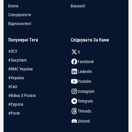
Блоги
Вакансії
Спецпроекти
Відеоконтент
Популярні Теги
Слідкувати За Нами
#ЗСУ
X
#Закупівлі
Facebook
#ВМС України
LinkedIn
#Україна
Youtube
#Світ
Instagram
#Війна З Росією
Telegram
#Європа
Threads
#Росія
Discord