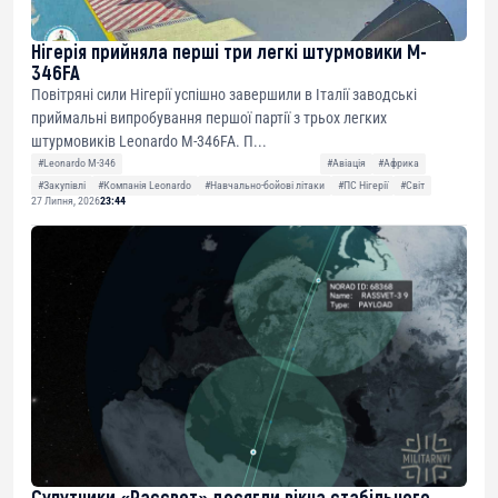
Нігерія прийняла перші три легкі штурмовики M-
346FA
Повітряні сили Нігерії успішно завершили в Італії заводські
приймальні випробування першої партії з трьох легких
штурмовиків Leonardo M-346FA. П...
#Leonardo M-346
#Авіація
#Африка
#Закупівлі
#Компанія Leonardo
#Навчально-бойові літаки
#ПС Нігерії
#Світ
27 Липня, 2026
23:44
Супутники «Рассвет» досягли вікна стабільного