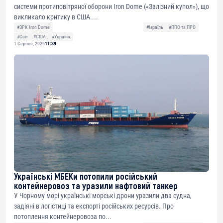
системи протиповітряної оборони Iron Dome («Залізний купол»), що
викликало критику в США....
#ЗРК Iron Dome
#Ізраїль
#ППО та ПРО
#Світ
#США
#Україна
1 Серпня, 2026
11:39
Українські МБЕКи потопили російський
контейнеровоз та уразили нафтовий танкер
У Чорному морі українські морські дрони уразили два судна,
задіяні в логістиці та експорті російських ресурсів. Про
потоплення контейнеровоза по...