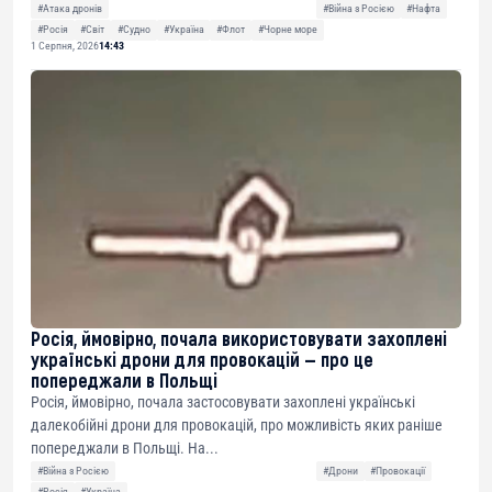
#Атака дронів
#Війна з Росією
#Нафта
#Росія
#Світ
#Судно
#Україна
#Флот
#Чорне море
1 Серпня, 2026
14:43
Росія, ймовірно, почала використовувати захоплені
українські дрони для провокацій — про це
попереджали в Польщі
Росія, ймовірно, почала застосовувати захоплені українські
далекобійні дрони для провокацій, про можливість яких раніше
попереджали в Польщі. На...
#Війна з Росією
#Дрони
#Провокації
#Росія
#Україна