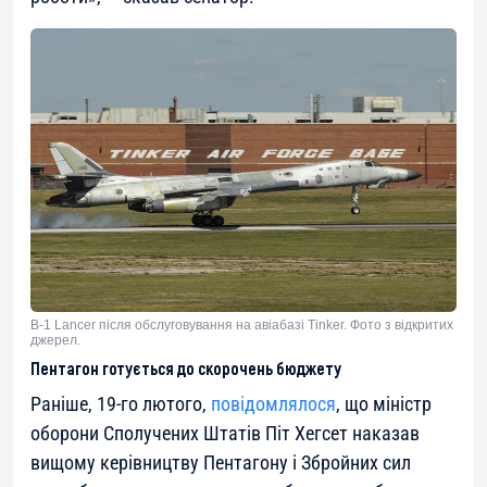
B-1 Lancer після обслуговування на авіабазі Tinker. Фото з відкритих
джерел.
Пентагон готується до скорочень бюджету
Раніше, 19-го лютого,
повідомлялося
, що міністр
оборони Сполучених Штатів Піт Хегсет наказав
вищому керівництву Пентагону і Збройних сил