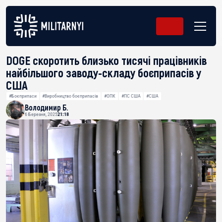
DOGE скоротить близько тисячі працівників
найбільшого заводу-складу боєприпасів у
США
#Боєприпаси
#Виробництво боєприпасів
#ОПК
#ПС США
#США
Володимир Б.
6 Березня, 2025
21:18