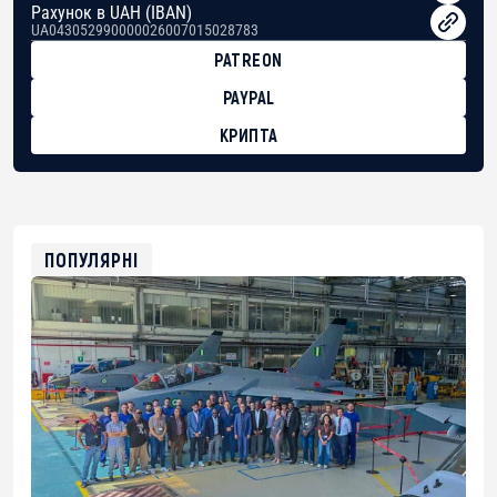
Рахунок в UAH (IBAN)
UA043052990000026007015028783
PATREON
PAYPAL
КРИПТА
BTC
bc1qg0z99m95fte7kj8faa7h2kvnq92wvc53exe8gm
USDT
0x8676644fA7B6d328310283cAC1065Ae01d97CEe7
ETH
0xfD02863D3289416fcF50975c9DFda13623f97758
ПОПУЛЯРНІ