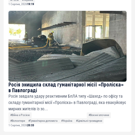
1 Серпня, 2026
19:19
Росія знищила склад гуманітарної місії «Проліска»
в Павлограді
Росія завдала удару реактивним БпЛА типу «Шахед» по офісу та
складу гуманітарної місії «Проліска» в Павлограді, яка евакуйовує
мирних жителів із зо...
#Війна з Росією
#Воєнні злочини
#Волонтери
#Гуманітарна допомога
#Україна
#Цивільні громадяни
1 Серпня, 2026
20:33