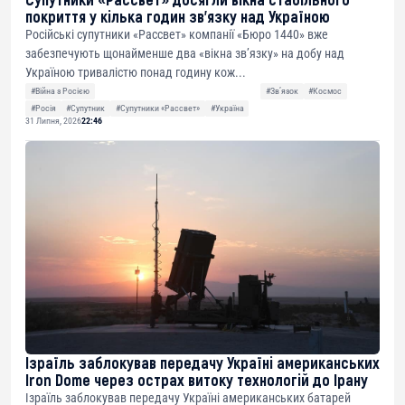
покриття у кілька годин зв’язку над Україною
Російські супутники «Рассвет» компанії «Бюро 1440» вже
забезпечують щонайменше два «вікна зв’язку» на добу над
Україною тривалістю понад годину кож...
#Війна з Росією
#Звʼязок
#Космос
#Росія
#Супутник
#Супутники «Рассвет»
#Україна
31 Липня, 2026
22:46
Ізраїль заблокував передачу Україні американських
Iron Dome через острах витоку технологій до Ірану
Ізраїль заблокував передачу Україні американських батарей