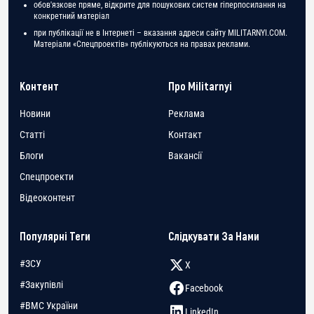
обов'язкове пряме, відкрите для пошукових систем гіперпосилання на
конкретний матеріал
при публікації не в Інтернеті – вказання адреси сайту MILITARNYI.COM.
Матеріали «Спецпроектів» публікуються на правах реклами.
Контент
Про Militarnyi
Новини
Реклама
Статті
Контакт
Блоги
Вакансії
Спецпроекти
Відеоконтент
Популярні Теги
Слідкувати За Нами
#ЗСУ
X
#Закупівлі
Facebook
#ВМС України
LinkedIn