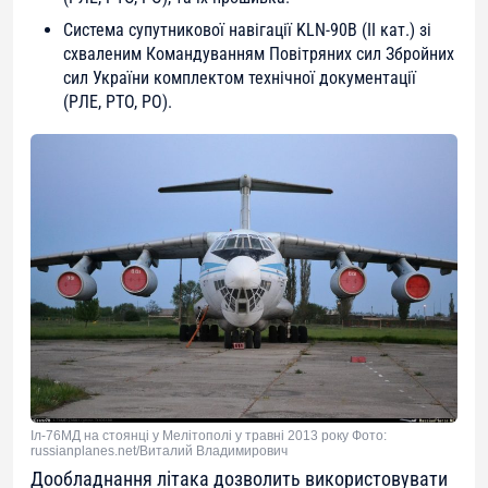
Система супутникової навігації KLN-90В (ІІ кат.) зі
схваленим Командуванням Повітряних сил Збройних
сил України комплектом технічної документації
(РЛЕ, РТО, РО).
Іл-76МД на стоянці у Мелітополі у травні 2013 року Фото:
russianplanes.net/Виталий Владимирович
Дообладнання літака дозволить використовувати