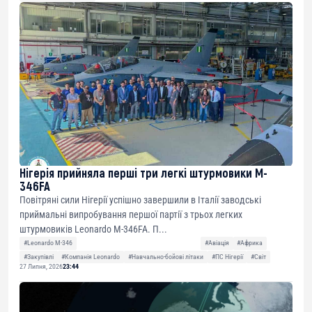
Нігерія прийняла перші три легкі штурмовики M-
346FA
Повітряні сили Нігерії успішно завершили в Італії заводські
приймальні випробування першої партії з трьох легких
штурмовиків Leonardo M-346FA. П...
#Leonardo M-346
#Авіація
#Африка
#Закупівлі
#Компанія Leonardo
#Навчально-бойові літаки
#ПС Нігерії
#Світ
27 Липня, 2026
23:44