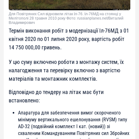
Для Повітряних Сил відновили літак Іл-76. Іл-76МД на стоянці у
Мелітополі 28 травня 2010 року Фото: russianplanes.net/Виталий
Владимирович
Термін виконання робіт з модернізації Іл-76МД з 01
квітня 2020 по 01 липня 2020 року, вартість робіт
14 750 000,00 гривень.
У цю суму включено роботи з монтажу систем, їх
налагодження та перевірку включно з вартістю
матеріалів та монтажник комплектів.
Відповідно до тендеру на літак має бути
встановлено:
Апаратура для забезпечення вимог скороченого
мінімуму вертикального ешелонування (RVSM) типу
AD-32 (подвійний комплект I кат. (новий)) зі
схваленим Командуванням Повітряних сил Збройних