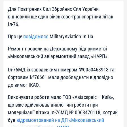
Для Повітряних Сил Збройних Сил України
відновили ще один військово-транспортний літак
Іл-76.
Про це
повідомляє
MilitaryAviation.In.Ua.
Ремонт провели на Державному підприємстві
«Миколаївський авіаремонтний завод «НАРП».
Іл-76МД із заводським номером №0053463913 та
бортовим №76661 мали дообладнати відповідно
до вимог ІКАО.
Виконувати роботи мало ТОВ «Авіасервіс – Київ»,
що вже здійснював аналогічні роботи при
модернізації літака Іл-76МД № 0063470118, котрий
був
відремонтований на ДП «Миколаївський