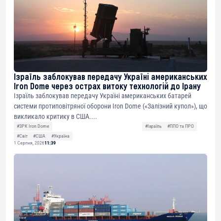
Ізраїль заблокував передачу Україні американських
Iron Dome через острах витоку технологій до Ірану
Ізраїль заблокував передачу Україні американських батарей
системи протиповітряної оборони Iron Dome («Залізний купол»), що
викликало критику в США....
#ЗРК Iron Dome
#Ізраїль
#ППО та ПРО
#Світ
#США
#Україна
1 Серпня, 2026
11:39