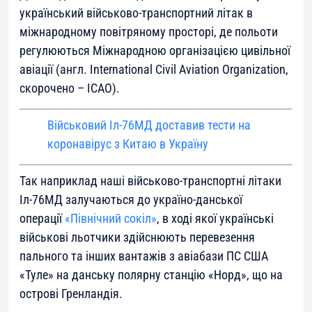
український військово-транспортний літак в
міжнародному повітряному просторі, де польоти
регулюються Міжнародною організацією цивільної
авіації (англ. International Civil Aviation Organization,
скорочено – ICAO).
Військовий Іл-76МД доставив тести на
коронавірус з Китаю в Україну
Так наприклад наші військово-транспортні літаки
Іл-76МД залучаються до україно-данської
операції
«Північний сокіл»
, в ході якої українські
військові льотчики здійснюють перевезення
пального та інших вантажів з авіабази ПС США
«Туле» на данську полярну станцію «Норд», що на
острові Гренландія.