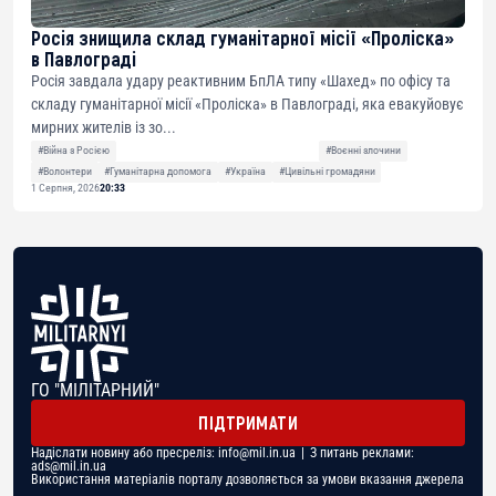
Росія знищила склад гуманітарної місії «Проліска»
в Павлограді
Росія завдала удару реактивним БпЛА типу «Шахед» по офісу та
складу гуманітарної місії «Проліска» в Павлограді, яка евакуйовує
мирних жителів із зо...
#Війна з Росією
#Воєнні злочини
#Волонтери
#Гуманітарна допомога
#Україна
#Цивільні громадяни
1 Серпня, 2026
20:33
ГО "МІЛІТАРНИЙ"
ПІДТРИМАТИ
Надіслати новину або пресреліз:
info@mil.in.ua
| З питань реклами:
ads@mil.in.ua
Використання матеріалів порталу дозволяється за умови вказання джерела