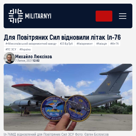
Для Повітряних Сил відновили літак Іл-76
#«Миколаївський авіаремонтний завод»
#25 БрТрА
#Авіаремонт
#Авіація
#Ил-76
#ПС ЗСУ
#Україна
Михайло Люксіков
7 Липня, 2021
12:02
Іл-76МД відновлений для Повітряних Сил ЗСУ Фото: Євген Бєлоусов