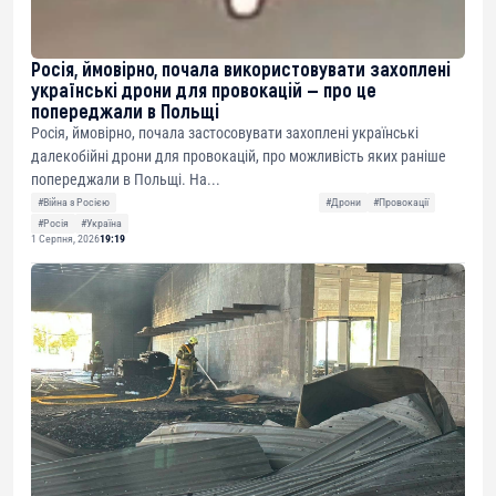
Росія, ймовірно, почала використовувати захоплені
українські дрони для провокацій — про це
попереджали в Польщі
Росія, ймовірно, почала застосовувати захоплені українські
далекобійні дрони для провокацій, про можливість яких раніше
попереджали в Польщі. На...
#Війна з Росією
#Дрони
#Провокації
#Росія
#Україна
1 Серпня, 2026
19:19