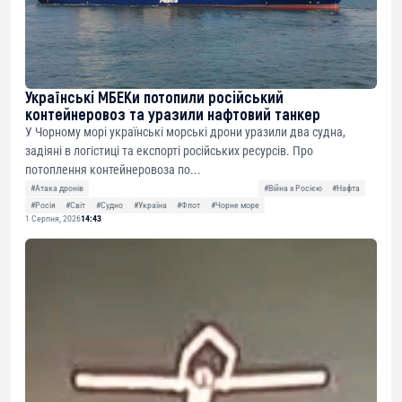
Українські МБЕКи потопили російський
контейнеровоз та уразили нафтовий танкер
У Чорному морі українські морські дрони уразили два судна,
задіяні в логістиці та експорті російських ресурсів. Про
потоплення контейнеровоза по...
#Атака дронів
#Війна з Росією
#Нафта
#Росія
#Світ
#Судно
#Україна
#Флот
#Чорне море
1 Серпня, 2026
14:43