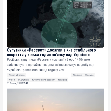
Супутники «Рассвет» досягли вікна стабільного
покриття у кілька годин зв’язку над Україною
Російські супутники «Рассвет» компанії «Бюро 1440» вже
забезпечують щонайменше два «вікна зв’язку» на добу над
Україною тривалістю понад годину кож...
#Війна з Росією
#Звʼязок
#Космос
#Росія
#Супутник
#Супутники «Рассвет»
#Україна
31 Липня, 2026
22:46