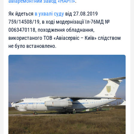
авіаремонтний завод «НАРП»
.
Як йдеться
в ухвалі суду
від 27.08.2019
759/14508/19, в ході модернізації Іл-76МД №
0063470118, походження обладнання,
використаного ТОВ «Авіасервіс – Київ» слідством
не було встановлено.