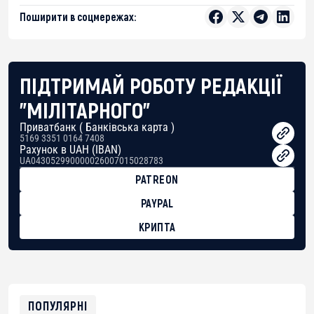
Поширити в соцмережах:
ПІДТРИМАЙ РОБОТУ РЕДАКЦІЇ
"МІЛІТАРНОГО"
Приватбанк ( Банківська карта )
5169 3351 0164 7408
Рахунок в UAH (IBAN)
UA043052990000026007015028783
PATREON
PAYPAL
КРИПТА
BTC
bc1qg0z99m95fte7kj8faa7h2kvnq92wvc53exe8gm
USDT
0x8676644fA7B6d328310283cAC1065Ae01d97CEe7
ETH
0xfD02863D3289416fcF50975c9DFda13623f97758
ПОПУЛЯРНІ