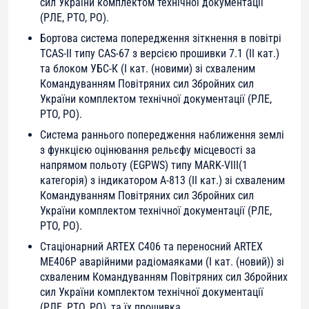
сил України комплектом технічної документації
(РЛЕ, РТО, РО).
Бортова система попередження зіткнення в повітрі
TCAS-II типу САS-67 з версією прошивки 7.1 (ІІ кат.)
та блоком УБС-К (І кат. (новими) зі схваленим
Командуванням Повітряних сил Збройних сил
України комплектом технічної документації (РЛЕ,
РТО, РО).
Система раннього попередження наближення землі
з функцією оцінювання рельєфу місцевості за
напрямом польоту (EGPWS) типу MARK-VIII(1
категорія) з індикатором А-813 (ІІ кат.) зі схваленим
Командуванням Повітряних сил Збройних сил
України комплектом технічної документації (РЛЕ,
РТО, РО).
Стаціонарний ARTEX C406 та переносний ARTEX
ME406P аварійними радіомаяками (І кат. (новий)) зі
схваленим Командуванням Повітряних сил Збройних
сил України комплектом технічної документації
(РЛЕ, РТО, РО), та їх прошивка.