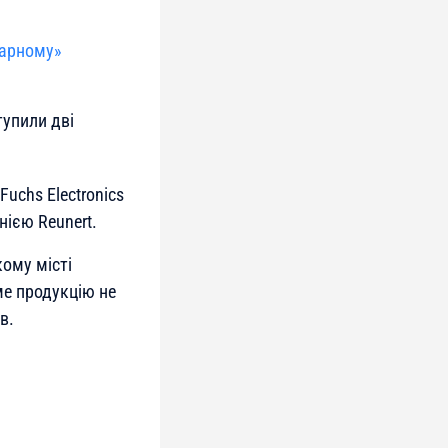
тарному»
упили дві
uchs Electronics
ією Reunert.
кому місті
е продукцію не
в.