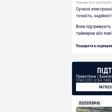
Підривач для артилерійс
Сучасні електронн
точність, надійніс
Вони підтримують к
таймером або повіт
Поширити в соцмереж
ПІДТ
Приватбанк ( Банківс
5169 3351 0164 7408
PATRE
BTC
bc1qg0z99m95fte7kj
USDT
ПОПУЛЯРНІ
0x8676644fA7B6d32
ETH