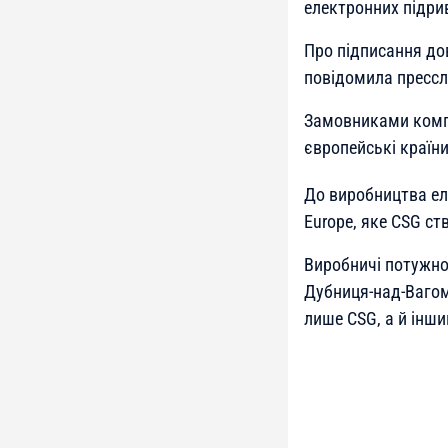
електронних підри
Про підписання до
повідомила пресс
Замовниками компо
європейські країн
До виробництва еле
Europe, яке CSG с
Виробничі потужнос
Дубниця-над-Вагом
лише CSG, а й інш