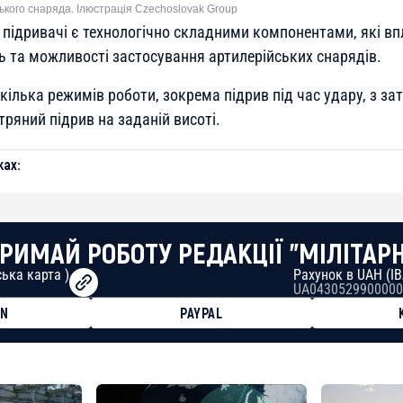
ького снаряда. Ілюстрація Czechoslovak Group
і підривачі є технологічно складними компонентами, які в
ть та можливості застосування артилерійських снарядів.
ілька режимів роботи, зокрема підрив під час удару, з за
ряний підрив на заданій висоті.
ах:
РИМАЙ РОБОТУ РЕДАКЦІЇ "МІЛІТАР
ька карта )
Рахунок в UAH (I
UA0430529900000
ON
PAYPAL
8faa7h2kvnq92wvc53exe8gm
8310283cAC1065Ae01d97CEe7