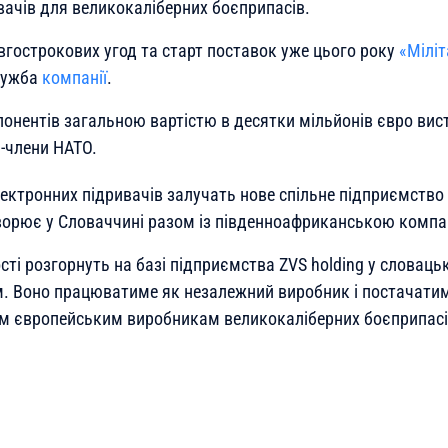
вачів для великокаліберних боєприпасів.
вгострокових угод та старт поставок уже цього року
«Мілі
лужба
компанії
.
нентів загальною вартістю в десятки мільйонів євро вист
и-члени НАТО.
ктронних підривачів залучать нове спільне підприємство F
творює у Словаччині разом із південноафриканською компан
ті розгорнуть на базі підприємства ZVS holding у словаць
. Воно працюватиме як незалежний виробник і постачатим
им європейським виробникам великокаліберних боєприпасі