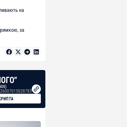
пливають на
тримкою, за
НОГО"
BAN)
26007015028783
КРИПТА