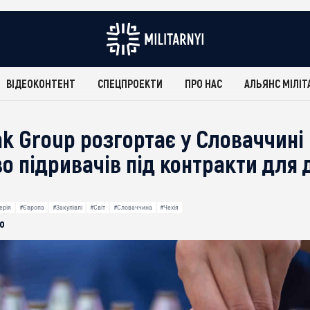
ВІДЕОКОНТЕНТ
СПЕЦПРОЕКТИ
ПРО НАС
АЛЬЯНС МІЛІТ
ak Group розгортає у Словаччині
о підривачів під контракти для 
ерія
#Європа
#Закупівлі
#Світ
#Словаччина
#Чехія
о