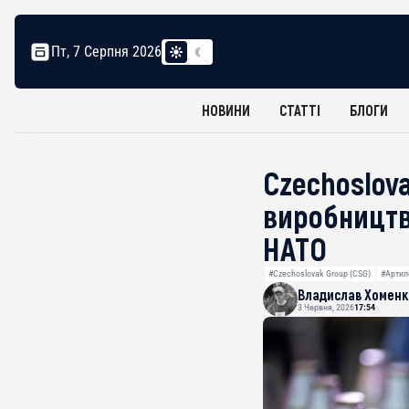
Пт, 7 Серпня 2026
НОВИНИ
СТАТТІ
БЛОГИ
Czechoslov
виробництв
НАТО
#Czechoslovak Group (CSG)
#Артил
Владислав Хоменк
3 Червня, 2026
17:54