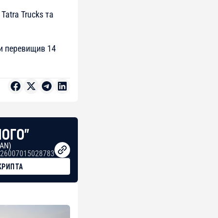
Tatra Trucks та
пи перевищив 14
НОГО"
BAN)
26007015028783
КРИПТА