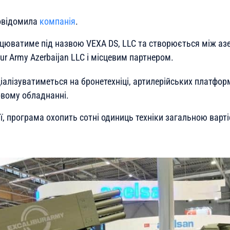
повідомила
компанія
.
цюватиме під назвою VEXA DS, LLC та створюється між а
ur Army Azerbaijan LLC і місцевим партнером.
іалізуватиметься на бронетехніці, артилерійських платфор
вому обладнанні.
, програма охопить сотні одиниць техніки загальною варті