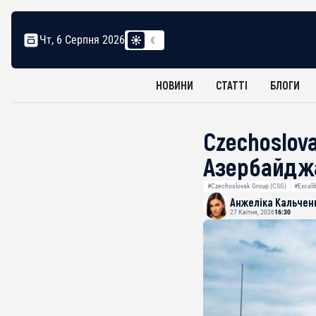
Чт, 6 Серпня 2026
НОВИНИ
СТАТТІ
БЛОГИ
Czechoslov
Азербайдж
#Czechoslovak Group (CSG)
#Excali
Анжеліка Кальчен
27 Квітня, 2026
16:30