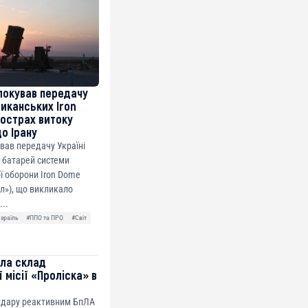
локував передачу
риканських Iron
острах витоку
до Ірану
ував передачу Україні
 батарей системи
ї оборони Iron Dome
ол»), що викликало
...
Ізраїль
#ППО та ПРО
#Світ
ила склад
 місії «Проліска» в
 удару реактивним БпЛА