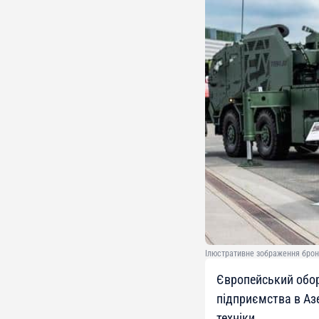
Ілюстративне зображення броне
Європейський обо
підприємства в Аз
техніки.