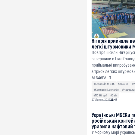
Нігерія прийняла п
легкі штурмовики 
Повітряні сили Нігерії у
завершили в Італії заво
приймальні випробуванн
з трьох легких штурмови
M-346FA. П...
#Leonardo M-346
#Авіація
#
#Компанія Leonardo
#Навчальн
#ПС Нігерії
#Світ
27 Липня, 2026
23:44
Українські МБЕКи п
російський контей
уразили нафтовий 
У Чорному морі українсь