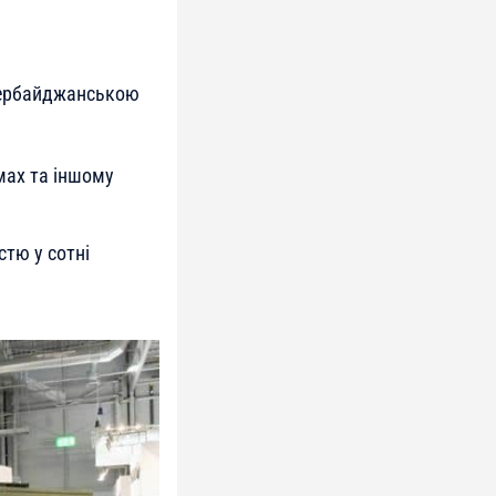
зербайджанською
мах та іншому
стю у сотні