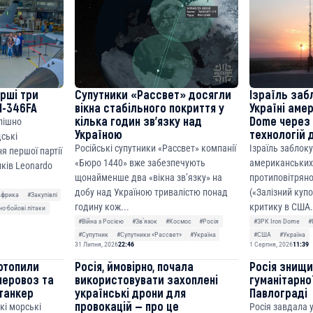
ерші три
Супутники «Рассвет» досягли
Ізраїль заб
M-346FA
вікна стабільного покриття у
Україні аме
кілька годин зв’язку над
Dome через 
спішно
Україною
технологій 
дські
Російські супутники «Рассвет» компанії
Ізраїль заблок
я першої партії
«Бюро 1440» вже забезпечують
американських
ків Leonardo
щонайменше два «вікна зв’язку» на
протиповітряно
добу над Україною тривалістю понад
(«Залізний куп
Африка
#Закупівлі
годину кож...
критику в США.
о-бойові літаки
#Війна з Росією
#Звʼязок
#Космос
#Росія
#ЗРК Iron Dome
#
#Супутник
#Супутники «Рассвет»
#Україна
#США
#Україна
31 Липня, 2026
22:46
1 Серпня, 2026
11:39
отопили
Росія, ймовірно, почала
Росія знищ
неровоз та
використовувати захоплені
гуманітарної
танкер
українські дрони для
Павлограді
провокацій — про це
кі морські
Росія завдала