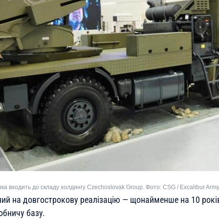
 яка входить до складу холдингу Czechoslovak Group. Фото: CSG / Excalibur Arm
ий на довгострокову реалізацію — щонайменше на 10 рокі
обничу базу.