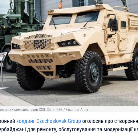
техніки компаній групи CSG. Фото: CSG / Excalibur Army
ронний
холдинг Czechoslovak Group
оголосив про створення
ербайджані для ремонту, обслуговування та модернізації н