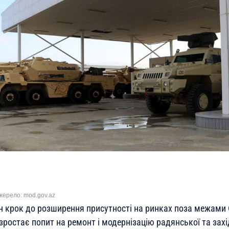
жерело: mod.gov.az
н крок до розширення присутності на ринках поза межами 
ростає попит на ремонт і модернізацію радянської та захід