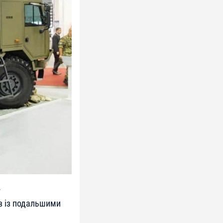
y
в із подальшими