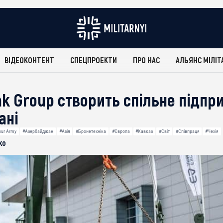
ВІДЕОКОНТЕНТ
СПЕЦПРОЕКТИ
ПРО НАС
АЛЬЯНС МІЛІТ
ak Group створить спільне підпр
ані
bur Army
#Азербайджан
#Азія
#Бронетехніка
#Європа
#Кавказ
#Світ
#Співпраця
#Чехія
ко