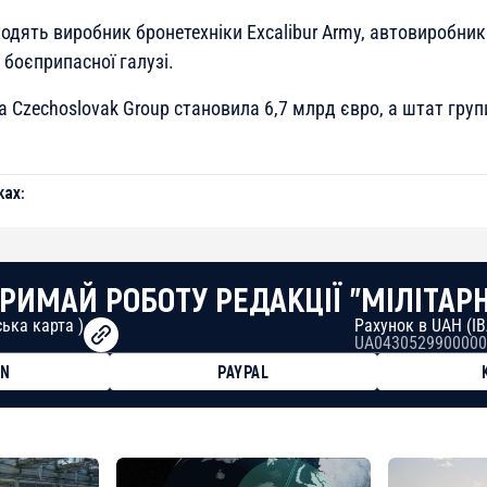
одять виробник бронетехніки Excalibur Army, автовиробник 
боєприпасної галузі.
а Czechoslovak Group становила 6,7 млрд євро, а штат гру
ах:
РИМАЙ РОБОТУ РЕДАКЦІЇ "МІЛІТАР
ька карта )
Рахунок в UAH (I
UA0430529900000
ON
PAYPAL
8faa7h2kvnq92wvc53exe8gm
8310283cAC1065Ae01d97CEe7
cF50975c9DFda13623f97758