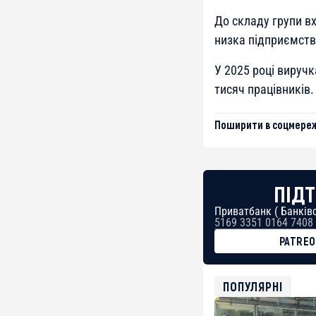
До складу групи вх
низка підприємств 
У 2025 році виручк
тисяч працівників.
Поширити в соцмереж
ПІДТ
Приватбанк ( Банківс
5169 3351 0164 7408
PATRE
BTC
bc1qg0z99m95fte7kj
USDT
ПОПУЛЯРНІ
0x8676644fA7B6d32
ETH
0xfD02863D3289416f