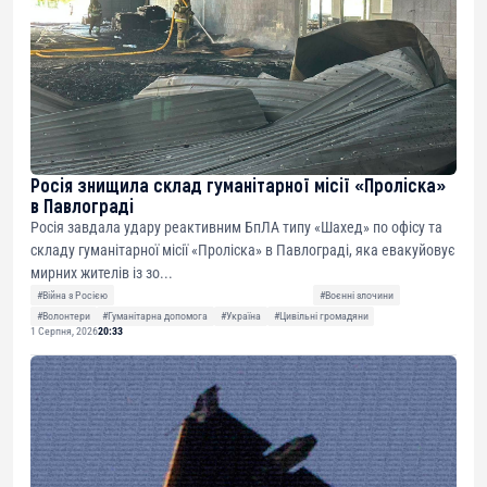
Росія знищила склад гуманітарної місії «Проліска»
в Павлограді
Росія завдала удару реактивним БпЛА типу «Шахед» по офісу та
складу гуманітарної місії «Проліска» в Павлограді, яка евакуйовує
мирних жителів із зо...
#Війна з Росією
#Воєнні злочини
#Волонтери
#Гуманітарна допомога
#Україна
#Цивільні громадяни
1 Серпня, 2026
20:33