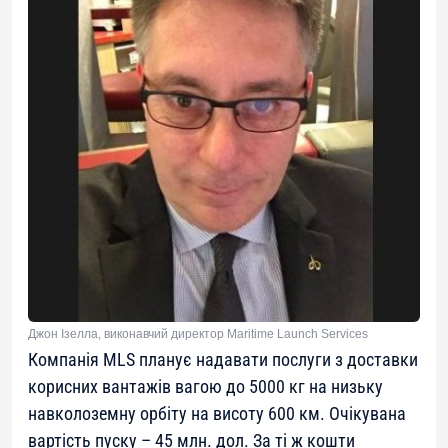
Джон Ізелла, виконавчий директор Maritime Launch Services
Компанія MLS планує надавати послуги з доставки
корисних вантажів вагою до 5000 кг на низьку
навколоземну орбіту на висоту 600 км. Очікувана
вартість пуску – 45 млн. дол. За ті ж кошти