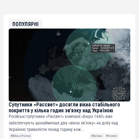
bc1qg0z99m95fte7kj8faa7h2kvnq92wvc53exe8gm
USDT
0x8676644fA7B6d328310283cAC1065Ae01d97CEe7
ETH
0xfD02863D3289416fcF50975c9DFda13623f97758
ПОПУЛЯРНІ
Супутники «Рассвет» досягли вікна стабільного
покриття у кілька годин зв’язку над Україною
Російські супутники «Рассвет» компанії «Бюро 1440» вже
забезпечують щонайменше два «вікна зв’язку» на добу над
Україною тривалістю понад годину кож...
#Війна з Росією
#Звʼязок
#Космос