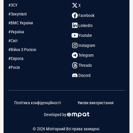
#ЗСУ
X
#Закупівлі
Facebook
#ВМС України
LinkedIn
#Україна
Youtube
#Світ
Instagram
#Війна З Росією
Telegram
#Європа
Threads
#Росія
Discord
Політика конфіденційності
Умови використання
Developed by:
© 2026 Мілітарний Всі права захищені.