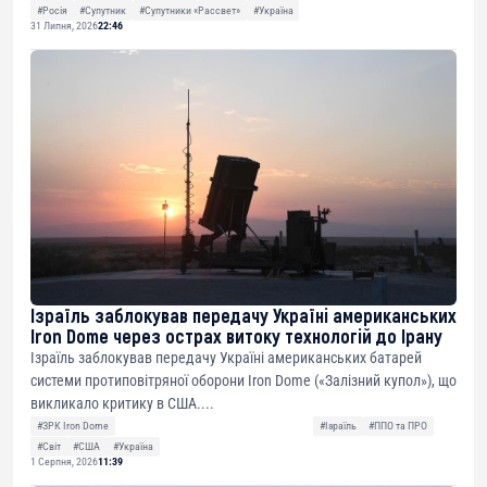
#Росія
#Супутник
#Супутники «Рассвет»
#Україна
31 Липня, 2026
22:46
Ізраїль заблокував передачу Україні американських
Iron Dome через острах витоку технологій до Ірану
Ізраїль заблокував передачу Україні американських батарей
системи протиповітряної оборони Iron Dome («Залізний купол»), що
викликало критику в США....
#ЗРК Iron Dome
#Ізраїль
#ППО та ПРО
#Світ
#США
#Україна
1 Серпня, 2026
11:39