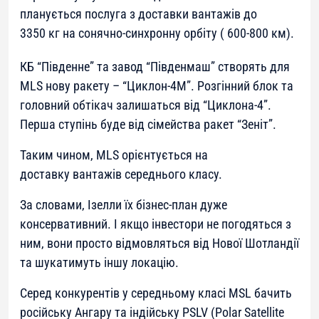
планується послуга з доставки вантажів до
3350 кг на сонячно-синхронну орбіту ( 600-800 км).
КБ “Південне” та завод “Південмаш” створять для
MLS нову ракету – “Циклон-4М”. Розгінний блок та
головний обтікач залишаться від “Циклона-4”.
Перша ступінь буде від сімейства ракет “Зеніт”.
Таким чином, MLS орієнтується на
доставку вантажів середнього класу.
За словами, Ізелли їх бізнес-план дуже
консервативний. І якщо інвестори не погодяться з
ним, вони просто відмовляться від Нової Шотландії
та шукатимуть іншу локацію.
Серед конкурентів у середньому класі MSL бачить
російську Ангару та індійську PSLV (Polar Satellite