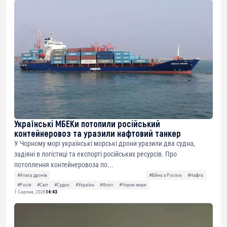
Українські МБЕКи потопили російський
контейнеровоз та уразили нафтовий танкер
У Чорному морі українські морські дрони уразили два судна,
задіяні в логістиці та експорті російських ресурсів. Про
потоплення контейнеровоза по...
#Атака дронів
#Війна з Росією
#Нафта
#Росія
#Світ
#Судно
#Україна
#Флот
#Чорне море
1 Серпня, 2026
14:43