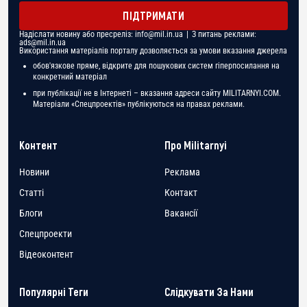
ПІДТРИМАТИ
Надіслати новину або пресреліз:
info@mil.in.ua
| З питань реклами:
ads@mil.in.ua
Використання матеріалів порталу дозволяється за умови вказання джерела
обов'язкове пряме, відкрите для пошукових систем гіперпосилання на
конкретний матеріал
при публікації не в Інтернеті – вказання адреси сайту MILITARNYI.COM.
Матеріали «Спецпроектів» публікуються на правах реклами.
Контент
Про Militarnyi
Новини
Реклама
Статті
Контакт
Блоги
Вакансії
Спецпроекти
Відеоконтент
Популярні Теги
Слідкувати За Нами