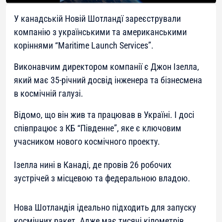
У канадській Новій Шотландї зареєстрували
компанію з українськими та американськими
коріннями “Maritime Launch Services”.
Виконавчим директором компанії є Джон Ізелла,
який має 35-річний досвід інженера та бізнесмена
в космічній галузі.
Відомо, що він жив та працював в Україні. І досі
співпрацює з КБ “Південне”, яке є ключовим
учасником нового космічного проекту.
Ізелла нині в Канаді, де провів 26 робочих
зустрічей з місцевою та федеральною владою.
Нова Шотландія ідеально підходить для запуску
космічних ракет. Адже має тисячі кілометрів