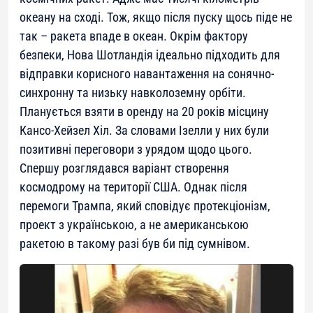
океану на сході. Тож, якщо після пуску щось піде не
так – ракета впаде в океан. Окрім фактору
безпеки, Нова Шотландія ідеально підходить для
відправки корисного навантаження на сонячно-
синхронну та низьку навколоземну орбіти.
Планується взяти в оренду на 20 років місцину
Кансо-Хейзел Хіл. За словами Ізелли у них були
позитивні переговори з урядом щодо цього.
Спершу розглядався варіант створення
космодрому на території США. Однак після
перемоги Трампа, який сповідує протекціонізм,
проект з українською, а не американською
ракетою в такому разі був би під сумнівом.