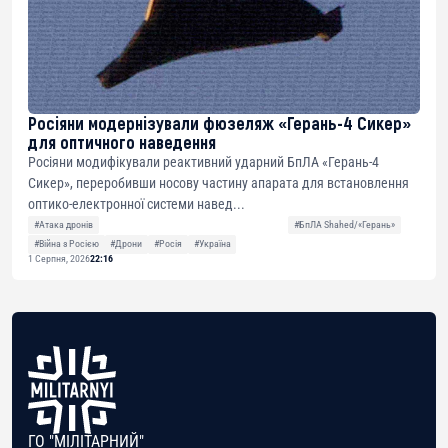
Росіяни модернізували фюзеляж «Герань-4 Сикер»
для оптичного наведення
Росіяни модифікували реактивний ударний БпЛА «Герань-4
Сикер», переробивши носову частину апарата для встановлення
оптико-електронної системи навед...
#Атака дронів
#БпЛА Shahed/«Герань»
#Війна з Росією
#Дрони
#Росія
#Україна
1 Серпня, 2026
22:16
ГО "МІЛІТАРНИЙ"