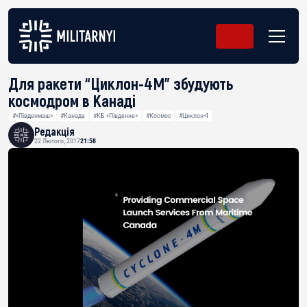
Для ракети “Циклон-4М” збудують
космодром в Канаді
#«Південмаш»
#Канада
#КБ «Південне»
#Космос
#Циклон-4
Редакція
22 Лютого, 2017
21:58