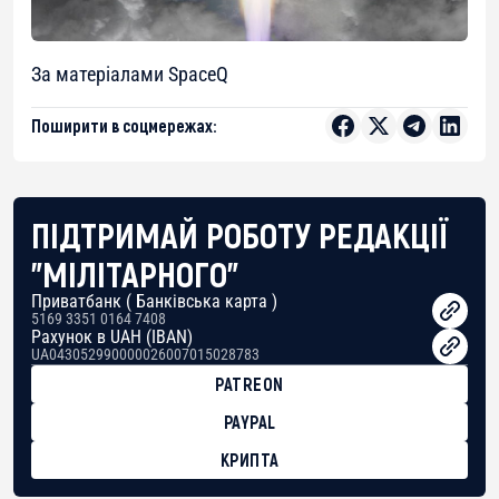
За матеріалами SpaceQ
Поширити в соцмережах:
ПІДТРИМАЙ РОБОТУ РЕДАКЦІЇ
"МІЛІТАРНОГО"
Приватбанк ( Банківська карта )
5169 3351 0164 7408
Рахунок в UAH (IBAN)
UA043052990000026007015028783
PATREON
PAYPAL
КРИПТА
BTC