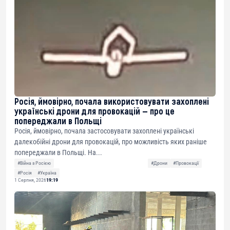
Росія, ймовірно, почала використовувати захоплені
українські дрони для провокацій — про це
попереджали в Польщі
Росія, ймовірно, почала застосовувати захоплені українські
далекобійні дрони для провокацій, про можливість яких раніше
попереджали в Польщі. На...
#Війна з Росією
#Дрони
#Провокації
#Росія
#Україна
1 Серпня, 2026
19:19