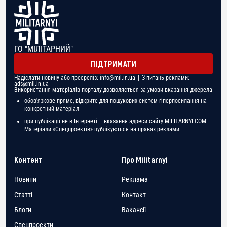
ГО "МІЛІТАРНИЙ"
ПІДТРИМАТИ
Надіслати новину або пресреліз:
info@mil.in.ua
| З питань реклами:
ads@mil.in.ua
Використання матеріалів порталу дозволяється за умови вказання джерела
обов'язкове пряме, відкрите для пошукових систем гіперпосилання на
конкретний матеріал
при публікації не в Інтернеті – вказання адреси сайту MILITARNYI.COM.
Матеріали «Спецпроектів» публікуються на правах реклами.
Контент
Про Militarnyi
Новини
Реклама
Статті
Контакт
Блоги
Вакансії
Спецпроекти