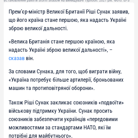
Встановлення ракети Storm Shadow на винищувачі Typhoon. 2021 рік. Фото: EPS
Прем’єр-міністр Великої Британії Ріші Сунак заявив,
що його країна стане першою, яка надасть Україні
зброю великої дальності.
«
Велика Британія стане першою країною, яка
надасть Україні зброю великої дальності
», –
сказав
він.
За словами Сунака, для того, щоб виграти війну,
«Україна потребує більше артилерії, броньованих
машин та протиповітряної оборони».
Також Ріші Сунак закликає союзників «подвоїти»
військову підтримку України. Сунак просить
союзників забезпечити українців «передовими
можливостями за стандартами НАТО, які їм
потрібні для майбутнього».