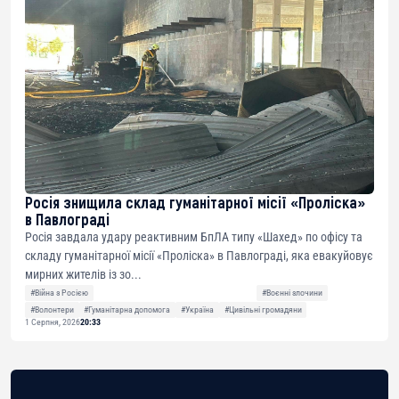
Росія знищила склад гуманітарної місії «Проліска»
в Павлограді
Росія завдала удару реактивним БпЛА типу «Шахед» по офісу та
складу гуманітарної місії «Проліска» в Павлограді, яка евакуйовує
мирних жителів із зо...
#Війна з Росією
#Воєнні злочини
#Волонтери
#Гуманітарна допомога
#Україна
#Цивільні громадяни
1 Серпня, 2026
20:33