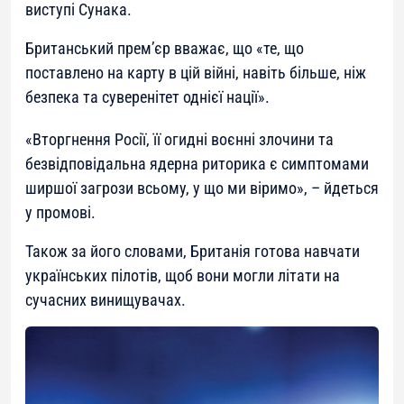
виступі Сунака.
Британський премʼєр вважає, що «те, що
поставлено на карту в цій війні, навіть більше, ніж
безпека та суверенітет однієї нації».
«
Вторгнення Росії, її огидні воєнні злочини та
безвідповідальна ядерна риторика є симптомами
ширшої загрози всьому, у що ми віримо
», – йдеться
у промові.
Також за його словами, Британія готова навчати
українських пілотів, щоб вони могли літати на
сучасних винищувачах.