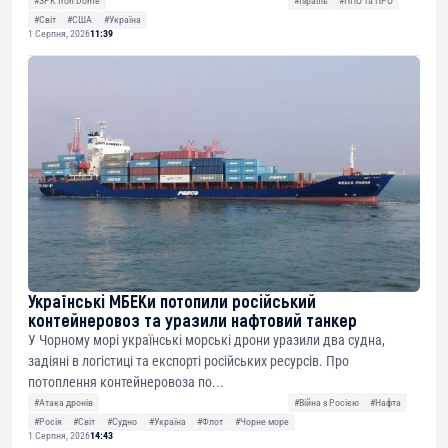
#ЗРК Iron Dome
#Ізраїль
#ППО та ПРО
#Світ
#США
#Україна
1 Серпня, 2026
11:39
Українські МБЕКи потопили російський
контейнеровоз та уразили нафтовий танкер
У Чорному морі українські морські дрони уразили два судна,
задіяні в логістиці та експорті російських ресурсів. Про
потоплення контейнеровоза по...
#Атака дронів
#Війна з Росією
#Нафта
#Росія
#Світ
#Судно
#Україна
#Флот
#Чорне море
1 Серпня, 2026
14:43