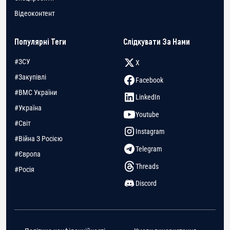
Відеоконтент
Популярні Теги
Слідкувати За Нами
#ЗСУ
X
#Закупівлі
Facebook
#ВМС України
LinkedIn
#Україна
Youtube
#Світ
Instagram
#Війна З Росією
Telegram
#Європа
Threads
#Росія
Discord