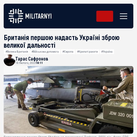
Британія першою надасть Україні зброю
великої дальності
#Велика Британія
#Військова допомога
#Європа
#Крилаті ракети
#Україна
Тарас Сафронов
18 Лютого, 2023
18:11