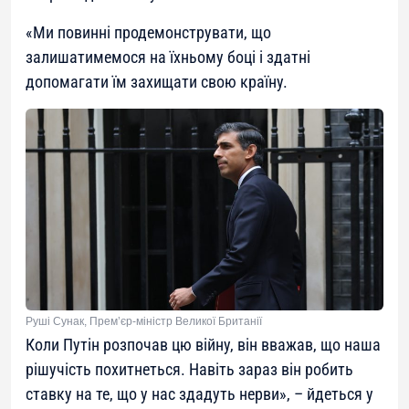
«
Ми повинні продемонструвати, що
залишатимемося на їхньому боці і здатні
допомагати їм захищати свою країну.
Руші Сунак, Прем’єр-міністр Великої Британії
Коли Путін розпочав цю війну, він вважав, що наша
рішучість похитнеться. Навіть зараз він робить
ставку на те, що у нас здадуть нерви», – йдеться у