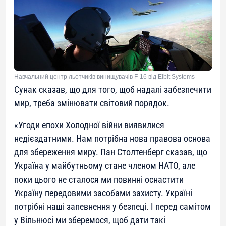
Навчальний центр льотчиків винищувачів F-16 від Elbit Systems
Сунак сказав, що для того, щоб надалі забезпечити
мир, треба змінювати світовий порядок.
«
Угоди епохи Холодної війни виявилися
недієздатними. Нам потрібна нова правова основа
для збереження миру. Пан Столтенберг сказав, що
Україна у майбутньому стане членом НАТО, але
поки цього не сталося ми повинні оснастити
Україну передовими засобами захисту. Україні
потрібні наші запевнення у безпеці. І перед самітом
у Вільнюсі ми зберемося, щоб дати такі