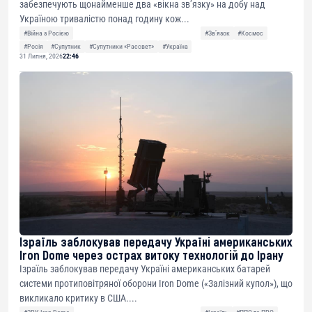
забезпечують щонайменше два «вікна зв’язку» на добу над
Україною тривалістю понад годину кож...
#Війна з Росією
#Звʼязок
#Космос
#Росія
#Супутник
#Супутники «Рассвет»
#Україна
31 Липня, 2026
22:46
Ізраїль заблокував передачу Україні американських
Iron Dome через острах витоку технологій до Ірану
Ізраїль заблокував передачу Україні американських батарей
системи протиповітряної оборони Iron Dome («Залізний купол»), що
викликало критику в США....