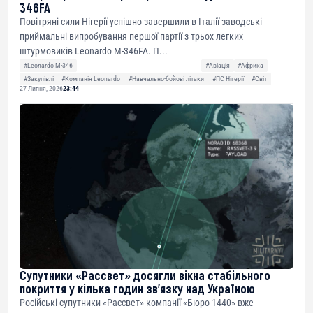
346FA
Повітряні сили Нігерії успішно завершили в Італії заводські
приймальні випробування першої партії з трьох легких
штурмовиків Leonardo M-346FA. П...
#Leonardo M-346
#Авіація
#Африка
#Закупівлі
#Компанія Leonardo
#Навчально-бойові літаки
#ПС Нігерії
#Світ
27 Липня, 2026
23:44
Супутники «Рассвет» досягли вікна стабільного
покриття у кілька годин зв’язку над Україною
Російські супутники «Рассвет» компанії «Бюро 1440» вже