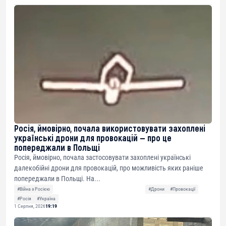
Росія, ймовірно, почала використовувати захоплені
українські дрони для провокацій — про це
попереджали в Польщі
Росія, ймовірно, почала застосовувати захоплені українські
далекобійні дрони для провокацій, про можливість яких раніше
попереджали в Польщі. На...
#Війна з Росією
#Дрони
#Провокації
#Росія
#Україна
1 Серпня, 2026
19:19