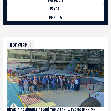
PATREON
PAYPAL
КРИПТА
BTC
bc1qg0z99m95fte7kj8faa7h2kvnq92wvc53exe8gm
USDT
0x8676644fA7B6d328310283cAC1065Ae01d97CEe7
ETH
0xfD02863D3289416fcF50975c9DFda13623f97758
ПОПУЛЯРНІ
Нігерія прийняла перші три легкі штурмовики M-