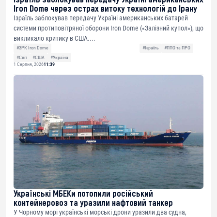
Iron Dome через острах витоку технологій до Ірану
Ізраїль заблокував передачу Україні американських батарей
системи протиповітряної оборони Iron Dome («Залізний купол»), що
викликало критику в США....
#ЗРК Iron Dome
#Ізраїль
#ППО та ПРО
#Світ
#США
#Україна
1 Серпня, 2026
11:39
Українські МБЕКи потопили російський
контейнеровоз та уразили нафтовий танкер
У Чорному морі українські морські дрони уразили два судна,