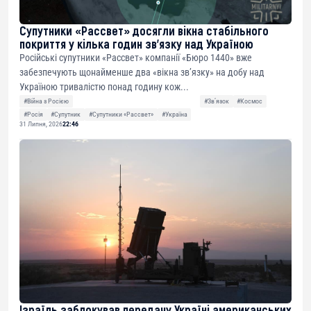
Супутники «Рассвет» досягли вікна стабільного
покриття у кілька годин зв’язку над Україною
Російські супутники «Рассвет» компанії «Бюро 1440» вже
забезпечують щонайменше два «вікна зв’язку» на добу над
Україною тривалістю понад годину кож...
#Війна з Росією
#Звʼязок
#Космос
#Росія
#Супутник
#Супутники «Рассвет»
#Україна
31 Липня, 2026
22:46
Ізраїль заблокував передачу Україні американських