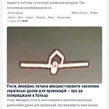
задіяні в логістиці та експорті російських ресурсів. Про
потоплення контейнеровоза по...
#Атака дронів
#Війна з Росією
#Нафта
#Росія
#Світ
#Судно
#Україна
#Флот
#Чорне море
1 Серпня, 2026
14:43
Росія, ймовірно, почала використовувати захоплені
українські дрони для провокацій — про це
попереджали в Польщі
Росія, ймовірно, почала застосовувати захоплені українські
далекобійні дрони для провокацій, про можливість яких раніше