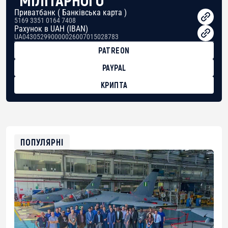
Приватбанк ( Банківська карта )
5169 3351 0164 7408
Рахунок в UAH (IBAN)
UA043052990000026007015028783
PATREON
PAYPAL
КРИПТА
BTC
bc1qg0z99m95fte7kj8faa7h2kvnq92wvc53exe8gm
USDT
0x8676644fA7B6d328310283cAC1065Ae01d97CEe7
ETH
0xfD02863D3289416fcF50975c9DFda13623f97758
ПОПУЛЯРНІ