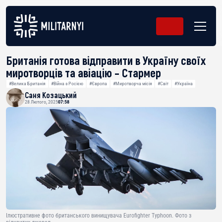
Британія готова відправити в Україну своїх
миротворців та авіацію – Стармер
#Велика Британія
#Війна з Росією
#Європа
#Миротворча місія
#Світ
#Україна
Саня Козацький
28 Лютого, 2025
07:58
Ілюстративне фото британського винищувача Eurofighter Typhoon. Фото з