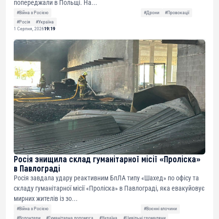
попереджали в Польщі. На...
#Війна з Росією
#Дрони
#Провокації
#Росія
#Україна
1 Серпня, 2026
19:19
Росія знищила склад гуманітарної місії «Проліска»
в Павлограді
Росія завдала удару реактивним БпЛА типу «Шахед» по офісу та
складу гуманітарної місії «Проліска» в Павлограді, яка евакуйовує
мирних жителів із зо...
#Війна з Росією
#Воєнні злочини
#Волонтери
#Гуманітарна допомога
#Україна
#Цивільні громадяни