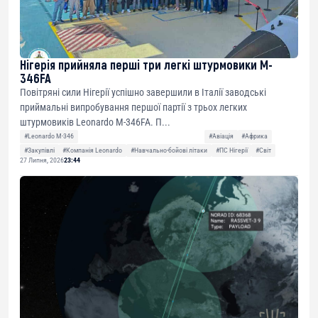
Нігерія прийняла перші три легкі штурмовики M-
346FA
Повітряні сили Нігерії успішно завершили в Італії заводські
приймальні випробування першої партії з трьох легких
штурмовиків Leonardo M-346FA. П...
#Leonardo M-346
#Авіація
#Африка
#Закупівлі
#Компанія Leonardo
#Навчально-бойові літаки
#ПС Нігерії
#Світ
27 Липня, 2026
23:44