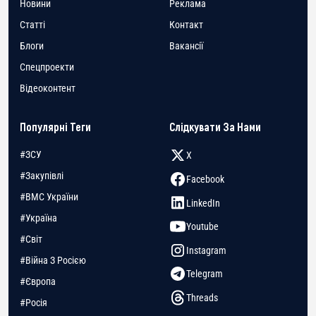
Новини
Реклама
Статті
Контакт
Блоги
Вакансії
Спецпроекти
Відеоконтент
Популярні Теги
Слідкувати За Нами
#ЗСУ
X
#Закупівлі
Facebook
#ВМС України
LinkedIn
#Україна
Youtube
#Світ
Instagram
#Війна З Росією
Telegram
#Європа
Threads
#Росія