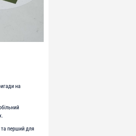
ригади на
обільний
х.
 та перший для