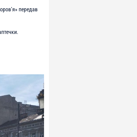
доров’я» передав
аптечки.