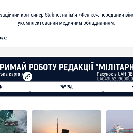
заційний контейнер Stabnet на ім’я «Фенікс», переданий ві
укомплектований медичним обладнанням.
ах:
РИМАЙ РОБОТУ РЕДАКЦІЇ "МІЛІТАР
ька карта )
Рахунок в UAH (I
UA0430529900000
ON
PAYPAL
8faa7h2kvnq92wvc53exe8gm
8310283cAC1065Ae01d97CEe7
cF50975c9DFda13623f97758