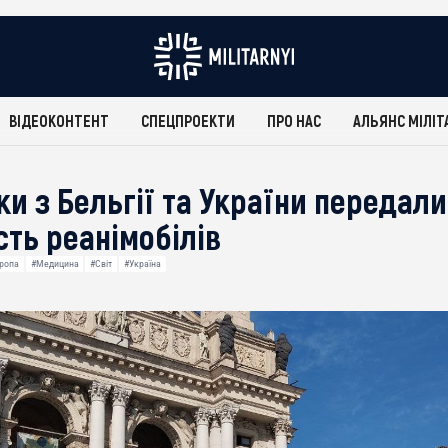
ВІДЕОКОНТЕНТ
СПЕЦПРОЕКТИ
ПРО НАС
АЛЬЯНС МІЛІТ
ки з Бельгії та України передал
сть реанімобілів
ропа
#Медицина
#Світ
#Україна