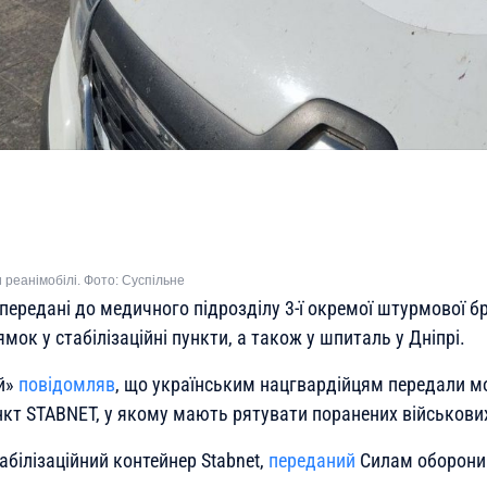
 реанімобілі. Фото: Суспільне
передані до медичного підрозділу 3-ї окремої штурмової б
ок у стабілізаційні пункти, а також у шпиталь у Дніпрі.
ий»
повідомляв
, що українським нацгвардійцям передали м
ункт STABNET, у якому мають рятувати поранених військови
абілізаційний контейнер Stabnet,
переданий
Силам оборони