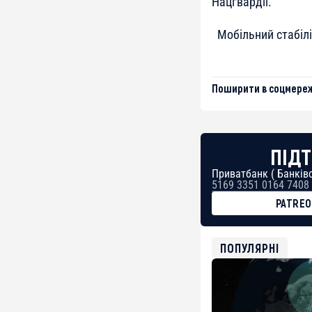
Нацгвардії.
Мобільний стабілі
Поширити в соцмереж
ПІДТ
Приватбанк ( Банківс
5169 3351 0164 7408
PATRE
BTC
bc1qg0z99m95fte7kj
USDT
ПОПУЛЯРНІ
0x8676644fA7B6d32
ETH
0xfD02863D3289416f