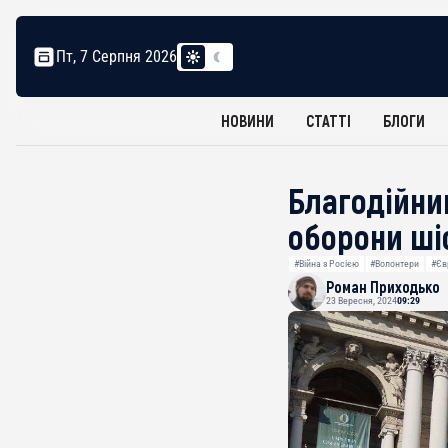
Пт, 7 Серпня 2026
НОВИНИ
СТАТТІ
БЛОГИ
Благодійни
оборони ші
#Війна з Росією
#Волонтери
#Єв
Роман Приходько
23 Вересня, 2024
09:29