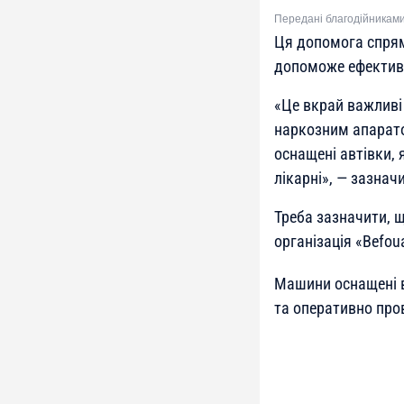
Передані благодійниками
Ця допомога спрям
допоможе ефектив
«Це вкрай важливі 
наркозним апарато
оснащені автівки, 
лікарні»
, — зазнач
Треба зазначити, щ
організація «Befoua
Машини оснащені в
та оперативно про