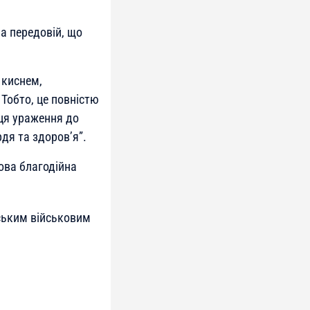
а передовій, що
 киснем,
Тобто, це повністю
сця ураження до
дя та здоров’я”.
дова благодійна
ським військовим