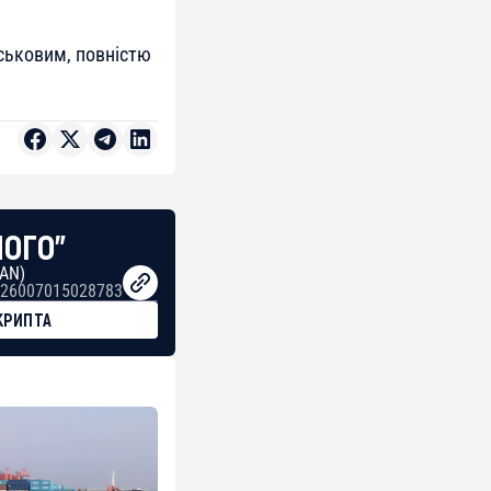
йськовим, повністю
НОГО"
BAN)
26007015028783
КРИПТА