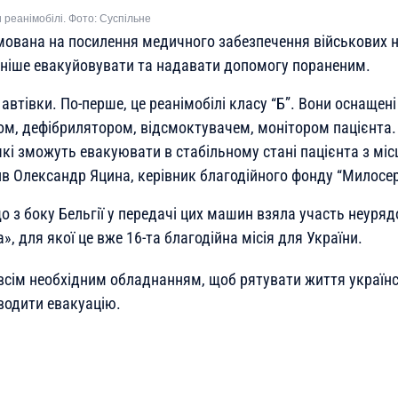
 реанімобілі. Фото: Суспільне
ована на посилення медичного забезпечення військових н
ніше евакуйовувати та надавати допомогу пораненим.
автівки. По-перше, це реанімобілі класу “Б”. Вони оснащені
м, дефібрилятором, відсмоктувачем, монітором пацієнта. 
які зможуть евакуювати в стабільному стані пацієнта з мі
ив Олександр Яцина, керівник благодійного фонду “Милосер
о з боку Бельгії у передачі цих машин взяла участь неуря
», для якої це вже 16-та благодійна місія для України.
сім необхідним обладнанням, щоб рятувати життя україн
водити евакуацію.