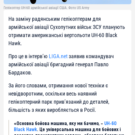
Гелікоптер UH-60 армійської авіації США. Фото US Army
На заміну радянським гелікоптерам для
армійської авіації Сухопутних військ ЗСУ планують
отримати американські вертольоти UH-60 Black
Hawk.
Про це в інтерв’ю
LIGA.net
заявив командувач
армійської авіації бригадний генерал Павло
Бардаков.
За його словами, отримання нової техніки є
невідворотним, оскільки весь наявний
гелікоптерний парк прив’язаний до деталей,
більшість з яких виробляється в Росії.
«Основна бойова машина, яку ми бачимо, –
UH-60
Black Hawk
. Це універсальна машина для бойових і