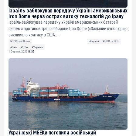
Ізраїль заблокував передачу Україні американських
Iron Dome через острах витоку технологій до Ірану
Ізраїль заблокував передачу Україні американських батарей
системи протиповітряної оборони Iron Dome («Залізний купол»), що
викликало критику в США....
#ЗРК Iron Dome
#Ізраїль
#ППО та ПРО
#Світ
#США
#Україна
1 Серпня, 2026
11:39
Українські МБЕКи потопили російський