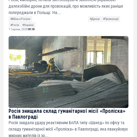
далекобійні дрони для провокацій, про можливість яких раніше
попереджали в Польщі. На...
#Війна з Росією
#Дрони
#Провокації
#Росія
#Україна
1 Серпня, 2026
19:19
Росія знищила склад гуманітарної місії «Проліска»
в Павлограді
Росія завдала удару реактивним БпЛА типу «Шахед» по офісу та
складу гуманітарної місії «Проліска» в Павлограді, яка евакуйовує
мирних жителів із зо...