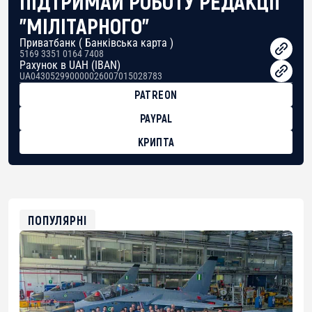
ПІДТРИМАЙ РОБОТУ РЕДАКЦІЇ
"МІЛІТАРНОГО"
Приватбанк ( Банківська карта )
5169 3351 0164 7408
Рахунок в UAH (IBAN)
UA043052990000026007015028783
PATREON
PAYPAL
КРИПТА
BTC
bc1qg0z99m95fte7kj8faa7h2kvnq92wvc53exe8gm
USDT
0x8676644fA7B6d328310283cAC1065Ae01d97CEe7
ETH
0xfD02863D3289416fcF50975c9DFda13623f97758
ПОПУЛЯРНІ