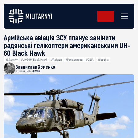
Армійська авіація ЗСУ планує замінити
радянські гелікоптери американськими UH-
60 Black Hawk
#Sikorsky
#UH-60M Black Hawk
#Авіація
#Гелікоптери
#США
#Україна
Владислав Хоменко
6 Липня, 2026
07:36