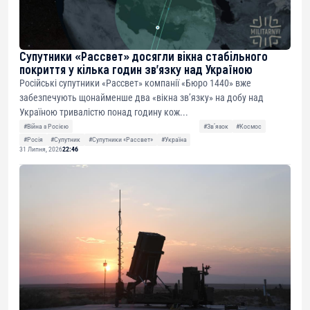
Супутники «Рассвет» досягли вікна стабільного
покриття у кілька годин зв’язку над Україною
Російські супутники «Рассвет» компанії «Бюро 1440» вже
забезпечують щонайменше два «вікна зв’язку» на добу над
Україною тривалістю понад годину кож...
#Війна з Росією
#Звʼязок
#Космос
#Росія
#Супутник
#Супутники «Рассвет»
#Україна
31 Липня, 2026
22:46