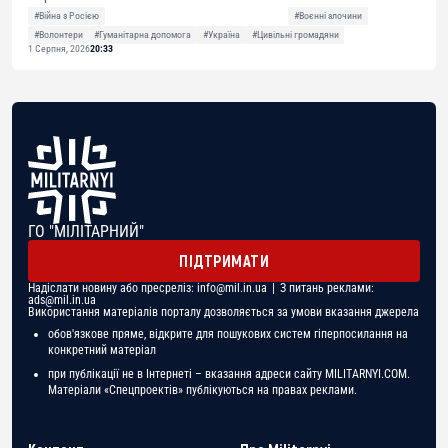
#Війна з Росією
#Воєнні злочини
#Волонтери
#Гуманітарна допомога
#Україна
#Цивільні громадяни
1 Серпня, 2026
20:33
ГО "МІЛІТАРНИЙ"
ПІДТРИМАТИ
Надіслати новину або пресреліз:
info@mil.in.ua
| З питань реклами:
ads@mil.in.ua
Використання матеріалів порталу дозволяється за умови вказання джерела
обов'язкове пряме, відкрите для пошукових систем гіперпосилання на
конкретний матеріал
при публікації не в Інтернеті – вказання адреси сайту MILITARNYI.COM.
Матеріали «Спецпроектів» публікуються на правах реклами.