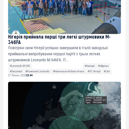
Нігерія прийняла перші три легкі штурмовики M-
346FA
Повітряні сили Нігерії успішно завершили в Італії заводські
приймальні випробування першої партії з трьох легких
штурмовиків Leonardo M-346FA. П...
#Leonardo M-346
#Авіація
#Африка
#Закупівлі
#Компанія Leonardo
#Навчально-бойові літаки
#ПС Нігерії
#Світ
27 Липня, 2026
23:44