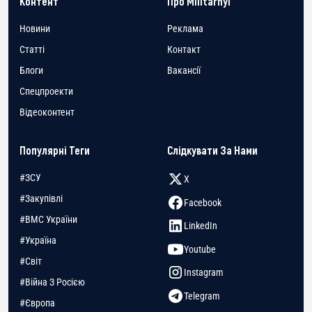
Контент
Про Militarnyi
Новини
Реклама
Статті
Контакт
Блоги
Вакансії
Спецпроекти
Відеоконтент
Популярні Теги
Слідкувати За Нами
#ЗСУ
X
#Закупівлі
Facebook
#ВМС України
LinkedIn
#Україна
Youtube
#Світ
Instagram
#Війна З Росією
Telegram
#Європа