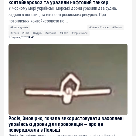
контейнеровоз та уразили нафтовий танкер
У Чорному морі українські морські дрони уразили два судна,
задіяні в логістиці та експорті російських ресурсів. Про
потоплення контейнеровоза по...
#Атака дронів
#Війна з Росією
#Нафта
#Росія
#Світ
#Судно
#Україна
#Флот
#Чорне море
1 Серпня, 2026
14:43
Росія, ймовірно, почала використовувати захоплені
українські дрони для провокацій — про це
попереджали в Польщі
Росія, ймовірно, почала застосовувати захоплені українські