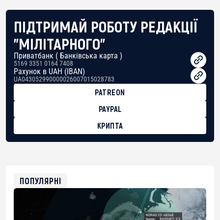
ПІДТРИМАЙ РОБОТУ РЕДАКЦІЇ
"МІЛІТАРНОГО"
Приватбанк ( Банківська карта )
5169 3351 0164 7408
Рахунок в UAH (IBAN)
UA043052990000026007015028783
PATREON
PAYPAL
КРИПТА
BTC
bc1qg0z99m95fte7kj8faa7h2kvnq92wvc53exe8gm
USDT
0x8676644fA7B6d328310283cAC1065Ae01d97CEe7
ETH
0xfD02863D3289416fcF50975c9DFda13623f97758
ПОПУЛЯРНІ