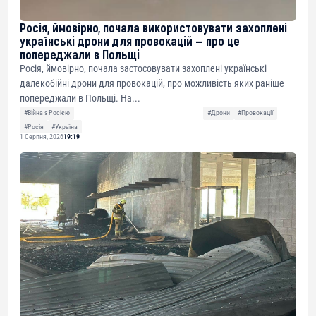
Росія, ймовірно, почала використовувати захоплені
українські дрони для провокацій — про це
попереджали в Польщі
Росія, ймовірно, почала застосовувати захоплені українські
далекобійні дрони для провокацій, про можливість яких раніше
попереджали в Польщі. На...
#Війна з Росією
#Дрони
#Провокації
#Росія
#Україна
1 Серпня, 2026
19:19