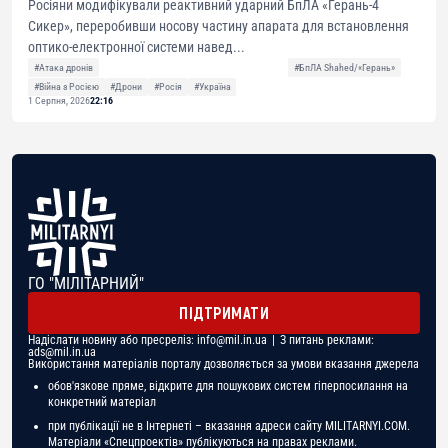
Росіяни модифікували реактивний ударний БпЛА «Герань-4
Сикер», переробивши носову частину апарата для встановлення
оптико-електронної системи навед...
#Атака дронів
#БпЛА Shahed/«Герань»
#Війна з Росією
#Дрони
#Росія
#Україна
1 Серпня, 2026
22:16
ГО "МІЛІТАРНИЙ"
ПІДТРИМАТИ
Надіслати новину або пресреліз:
info@mil.in.ua
| З питань реклами:
ads@mil.in.ua
Використання матеріалів порталу дозволяється за умови вказання джерела
обов'язкове пряме, відкрите для пошукових систем гіперпосилання на
конкретний матеріал
при публікації не в Інтернеті – вказання адреси сайту MILITARNYI.COM.
Матеріали «Спецпроектів» публікуються на правах реклами.