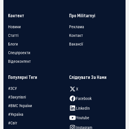
Контент
Про Militarnyi
Новини
Реклама
Статті
Контакт
Блоги
Вакансії
Спецпроекти
Відеоконтент
Популярні Теги
Слідкувати За Нами
#ЗСУ
X
#Закупівлі
Facebook
#ВМС України
LinkedIn
#Україна
Youtube
#Світ
Instagram