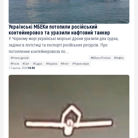
Українські МБЕКи потопили російський
контейнеровоз та уразили нафтовий танкер
У Чорному морі українські морські дрони уразили два судна,
задіяні в логістиці та експорті російських ресурсів. Про
потоплення контейнеровоза по...
#Атака дронів
#Війна з Росією
#Нафта
#Росія
#Світ
#Судно
#Україна
#Флот
#Чорне море
1 Серпня, 2026
14:43