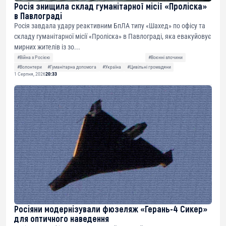
Росія знищила склад гуманітарної місії «Проліска»
в Павлограді
Росія завдала удару реактивним БпЛА типу «Шахед» по офісу та
складу гуманітарної місії «Проліска» в Павлограді, яка евакуйовує
мирних жителів із зо...
#Війна з Росією
#Воєнні злочини
#Волонтери
#Гуманітарна допомога
#Україна
#Цивільні громадяни
1 Серпня, 2026
20:33
Росіяни модернізували фюзеляж «Герань-4 Сикер»
для оптичного наведення