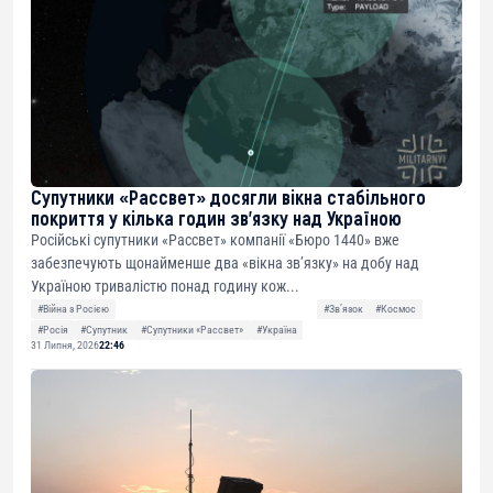
Супутники «Рассвет» досягли вікна стабільного
покриття у кілька годин зв’язку над Україною
Російські супутники «Рассвет» компанії «Бюро 1440» вже
забезпечують щонайменше два «вікна зв’язку» на добу над
Україною тривалістю понад годину кож...
#Війна з Росією
#Звʼязок
#Космос
#Росія
#Супутник
#Супутники «Рассвет»
#Україна
31 Липня, 2026
22:46