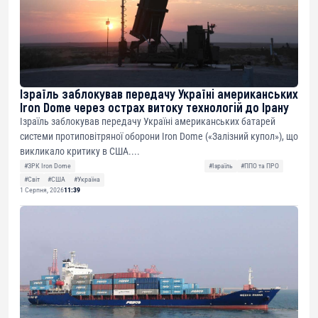
Ізраїль заблокував передачу Україні американських
Iron Dome через острах витоку технологій до Ірану
Ізраїль заблокував передачу Україні американських батарей
системи протиповітряної оборони Iron Dome («Залізний купол»), що
викликало критику в США....
#ЗРК Iron Dome
#Ізраїль
#ППО та ПРО
#Світ
#США
#Україна
1 Серпня, 2026
11:39