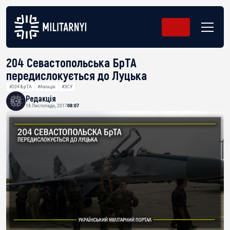
204 Севастопольська БрТА
передислокується до Луцька
#204 БрТА
#Авіація
#ЗСУ
Редакція
16 Листопада, 2017
08:07