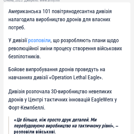
Січень, 2025. Джерело: www.army.mil
Американська 101 повітрянодесантна дивізія
налагодила виробництво дронів для власних
потреб.
У дивізії
розповіли
, що розробляють плани щодо
революційної зміни процесу створення військових
безпілотників.
Бойове випробування дронів проведуть на
навчаннях дивізії «Operation Lethal Eagle».
Дивізія розпочала 3D-виробництво невеликих
дронів у Центрі тактичних інновацій EagleWerx у
Форт-Кемпбеллі.
«
Це більше, ніж просто друк деталей. Ми
перебудовуємо виробництво на тактичному рівні
», —
розповіли військові.