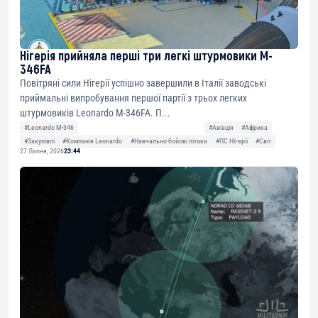
Нігерія прийняла перші три легкі штурмовики M-
346FA
Повітряні сили Нігерії успішно завершили в Італії заводські
приймальні випробування першої партії з трьох легких
штурмовиків Leonardo M-346FA. П...
#Leonardo M-346
#Авіація
#Африка
#Закупівлі
#Компанія Leonardo
#Навчально-бойові літаки
#ПС Нігерії
#Світ
27 Липня, 2026
23:44