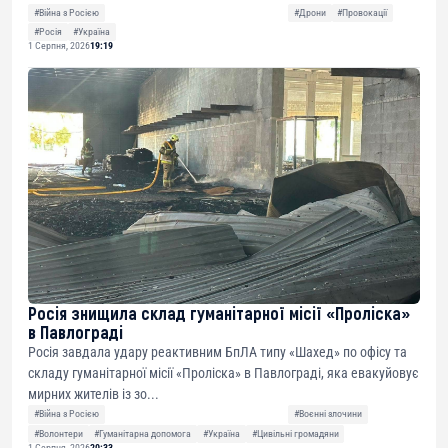
#Війна з Росією
#Дрони
#Провокації
#Росія
#Україна
1 Серпня, 2026
19:19
Росія знищила склад гуманітарної місії «Проліска»
в Павлограді
Росія завдала удару реактивним БпЛА типу «Шахед» по офісу та
складу гуманітарної місії «Проліска» в Павлограді, яка евакуйовує
мирних жителів із зо...
#Війна з Росією
#Воєнні злочини
#Волонтери
#Гуманітарна допомога
#Україна
#Цивільні громадяни
1 Серпня, 2026
20:33