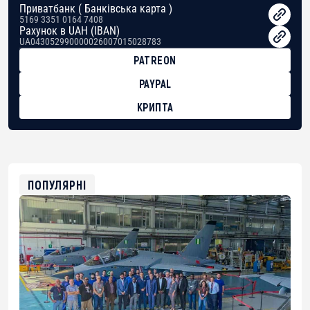
Приватбанк ( Банківська карта )
5169 3351 0164 7408
Рахунок в UAH (IBAN)
UA043052990000026007015028783
PATREON
PAYPAL
КРИПТА
BTC
bc1qg0z99m95fte7kj8faa7h2kvnq92wvc53exe8gm
USDT
0x8676644fA7B6d328310283cAC1065Ae01d97CEe7
ETH
0xfD02863D3289416fcF50975c9DFda13623f97758
ПОПУЛЯРНІ