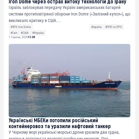
Iron Dome через острах витоку технологій до Ірану
Ізраїль заблокував передачу Україні американських батарей
системи протиповітряної оборони Iron Dome («Залізний купол»), що
викликало критику в США....
#ЗРК Iron Dome
#Ізраїль
#ППО та ПРО
#Світ
#США
#Україна
1 Серпня, 2026
11:39
Українські МБЕКи потопили російський
контейнеровоз та уразили нафтовий танкер
У Чорному морі українські морські дрони уразили два судна,
задіяні в логістиці та експорті російських ресурсів. Про