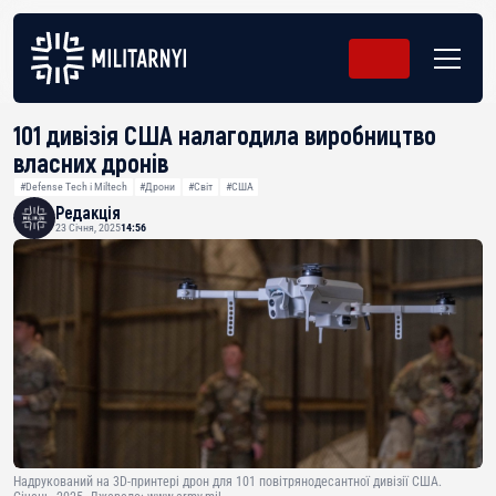
101 дивізія США налагодила виробництво
власних дронів
#Defense Tech і Miltech
#Дрони
#Світ
#США
Редакція
23 Січня, 2025
14:56
Надрукований на 3D-принтері дрон для 101 повітрянодесантної дивізії США.