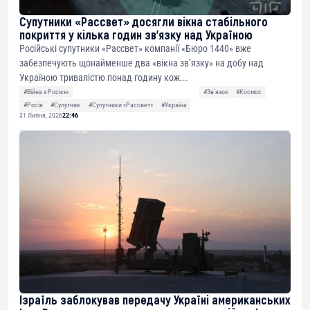
Супутники «Рассвет» досягли вікна стабільного
покриття у кілька годин зв’язку над Україною
Російські супутники «Рассвет» компанії «Бюро 1440» вже
забезпечують щонайменше два «вікна зв’язку» на добу над
Україною тривалістю понад годину кож...
#Війна з Росією
#Звʼязок
#Космос
#Росія
#Супутник
#Супутники «Рассвет»
#Україна
31 Липня, 2026
22:46
Ізраїль заблокував передачу Україні американських