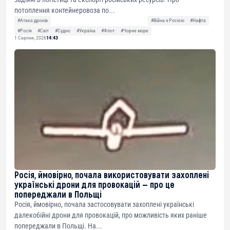
потоплення контейнеровоза по...
#Атака дронів
#Війна з Росією
#Нафта
#Росія
#Світ
#Судно
#Україна
#Флот
#Чорне море
1 Серпня, 2026
14:43
Росія, ймовірно, почала використовувати захоплені
українські дрони для провокацій — про це
попереджали в Польщі
Росія, ймовірно, почала застосовувати захоплені українські
далекобійні дрони для провокацій, про можливість яких раніше
попереджали в Польщі. На...