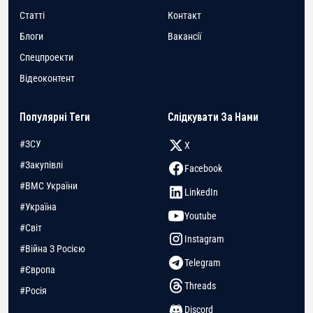
Статті
Контакт
Блоги
Вакансії
Спецпроекти
Відеоконтент
Популярні Теги
Слідкувати За Нами
#ЗСУ
X
#Закупівлі
Facebook
#ВМС України
LinkedIn
#Україна
Youtube
#Світ
Instagram
#Війна З Росією
Telegram
#Європа
Threads
#Росія
Discord