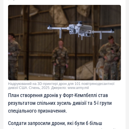
Надрукований на 3D-принтері дрон для 101 повітрянодесантної
дивізії США. Січень, 2025. Джерело: www.army.mil
План створення дронів у Форт-Кемпбеллі став
результатом спільних зусиль дивізії та 5-ї групи
спеціального призначення.
Солдати запросили дрони, які були б більш