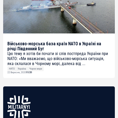
Військово-морська база країн NATO в Україні на
річці Південний Буг
Цю тему я хотів би почати зі слів постпреда України при
NATO: «Ми вважаємо, що військово-морська ситуація,
яка склалася в Чорному морі, далека від ...
НАТО
Україна
Чорне море
22 Вересня, 2020
11:51