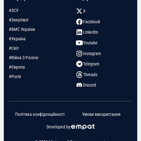
#ЗСУ
X
#Закупівлі
Facebook
#ВМС України
LinkedIn
#Україна
Youtube
#Світ
Instagram
#Війна З Росією
Telegram
#Європа
Threads
#Росія
Discord
Політика конфіденційності
Умови використання
Developed by: