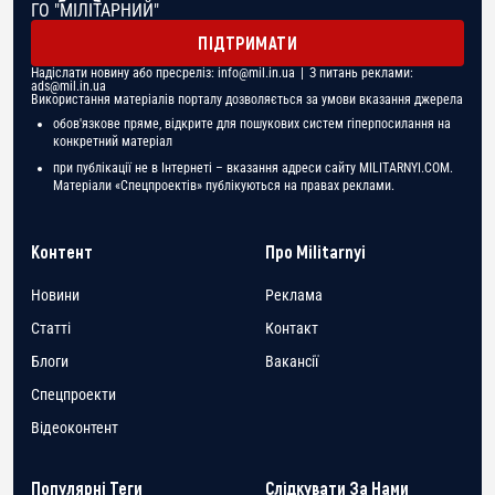
ГО "МІЛІТАРНИЙ"
ПІДТРИМАТИ
Надіслати новину або пресреліз:
info@mil.in.ua
| З питань реклами:
ads@mil.in.ua
Використання матеріалів порталу дозволяється за умови вказання джерела
обов'язкове пряме, відкрите для пошукових систем гіперпосилання на
конкретний матеріал
при публікації не в Інтернеті – вказання адреси сайту MILITARNYI.COM.
Матеріали «Спецпроектів» публікуються на правах реклами.
Контент
Про Militarnyi
Новини
Реклама
Статті
Контакт
Блоги
Вакансії
Спецпроекти
Відеоконтент
Популярні Теги
Слідкувати За Нами