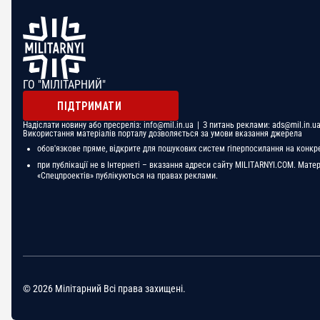
ГО "МІЛІТАРНИЙ"
ПІДТРИМАТИ
Надіслати новину або пресреліз:
info@mil.in.ua
| З питань реклами:
ads@mil.in.u
Використання матеріалів порталу дозволяється за умови вказання джерела
обов'язкове пряме, відкрите для пошукових систем гіперпосилання на конкр
при публікації не в Інтернеті – вказання адреси сайту MILITARNYI.COM. Мате
«Спецпроектів» публікуються на правах реклами.
© 2026 Мілітарний Всі права захищені.