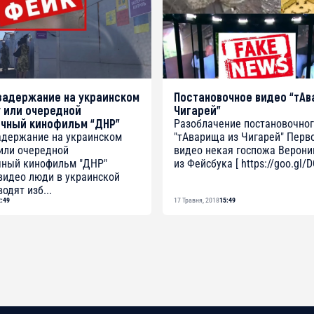
задержание на украинском
Постановочное видео “тА
 или очередной
Чигарей”
очный кинофильм “ДНР”
Разоблачение постановочног
адержание на украинском
"тАварища из Чигарей" Перв
или очередной
видео некая госпожа Верони
чный кинофильм "ДНР"
из Фейсбука [ https://goo.gl/D
видео люди в украинской
одят изб...
2:49
17 Травня, 2018
15:49