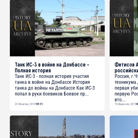
Танк ИС-3 в войне на Донбассе –
Фетисов А
Полная история
российски
Танк ИС-3 - полная история участия
Россия, г.
танка в войне на Донбассе История
техникума
танка до войны на Донбассе Как ИС-3
первая уби
попал в руки боевиков Боевое пр...
первую Рос
вто...
20 Жовтня, 2019
19:11
16 Вересня, 2019
0