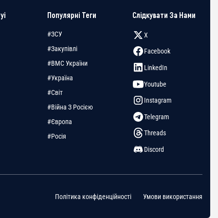
yi
Популярні Теги
Слідкувати За Нами
#ЗСУ
X
#Закупівлі
Facebook
#ВМС України
LinkedIn
#Україна
Youtube
#Світ
Instagram
#Війна З Росією
Telegram
#Європа
Threads
#Росія
Discord
Політика конфіденційності
Умови використання