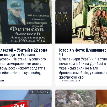
лексей – Убитый в 22 года
Історія у фото: Шушпанцер
й солдат в Украине
Ч1
Чусовой. На стене Чусовского
Шушпанцери України. Частин
 две мемориальные доски,
початком війни на Донбасі в 
тому российскому солдату в
українські сили не мали
сийско-Чеченскую войну,
бронеавтомобілів, українськи
жертвуючи свої...
7:18
27 Квітня, 2019
12:10