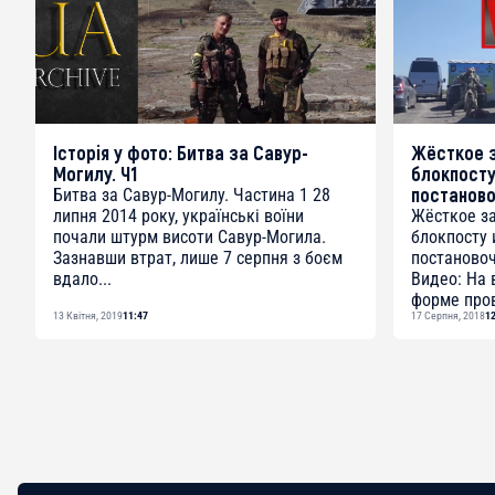
Історія у фото: Битва за Савур-
Жёсткое 
Могилу. Ч1
блокпосту
постанов
Битва за Савур-Могилу. Частина 1 28
липня 2014 року, українські воїни
Жёсткое з
почали штурм висоти Савур-Могила.
блокпосту 
Зазнавши втрат, лише 7 серпня з боєм
постаново
вдало...
Видео: На 
форме пров
13 Квітня, 2019
11:47
17 Серпня, 2018
1