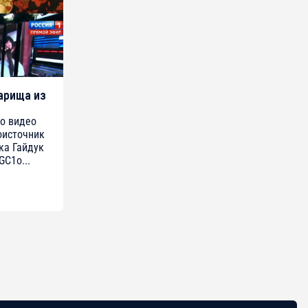
варища из
о видео
оисточник
ка Гайдук
GC1o...