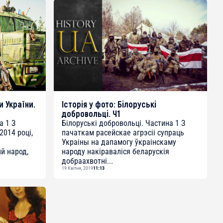
и України.
Історія у фото: Білоруські
добровольці. Ч1
а 1 З
Білоруські добровольці. Частина 1 З
2014 році,
пачаткам расейскае агрэсіі супраць
Украіны на дапамогу ўкраінскаму
й народ,
народу накіраваліся беларускія
добраахвотні...
19 Квітня, 2019
11:13