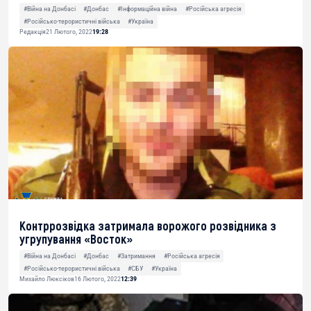
#Війна на Донбасі
#Донбас
#Інформаційна війна
#Російська агресія
#Російсько-терористичні війська
#Україна
Редакція
21 Лютого, 2022
19:28
Контррозвідка затримала ворожого розвідника з
угрупування «Восток»
#Війна на Донбасі
#Донбас
#Затримання
#Російська агресія
#Російсько-терористичні війська
#СБУ
#Україна
Михайло Люксіков
16 Лютого, 2022
12:39