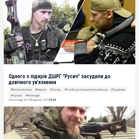
Одного з лідерів ДШРГ “Русич” засудили до
довічного ув’язнення
#Воєнні злочини
#Європа
#Злочин
#Російсько-терористичні війська
#Тероризм
#Україна
#Фінляндія
Олександр Ян
14 Березня, 2025
11:21