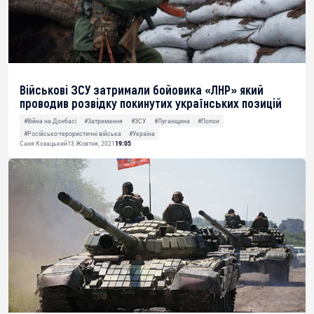
Військові ЗСУ затримали бойовика «ЛНР» який
проводив розвідку покинутих українських позицій
#Війна на Донбасі
#Затримання
#ЗСУ
#Луганщина
#Полон
#Російсько-терористичні війська
#Україна
Саня Козацький
13 Жовтня, 2021
19:05