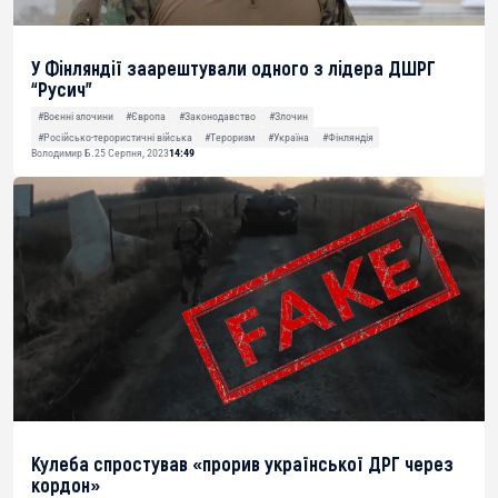
У Фінляндії заарештували одного з лідера ДШРГ
“Русич”
#Воєнні злочини
#Європа
#Законодавство
#Злочин
#Російсько-терористичні війська
#Тероризм
#Україна
#Фінляндія
Володимир Б.
25 Серпня, 2023
14:49
Кулеба спростував «прорив української ДРГ через
кордон»