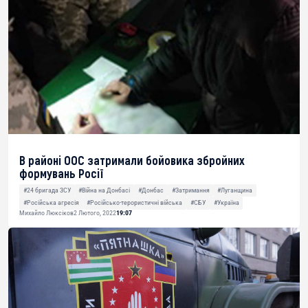
В районі ООС затримали бойовика збройних
формувань Росії
#24 бригада ЗСУ
#Війна на Донбасі
#Донбас
#Затримання
#Луганщина
#Російська агресія
#Російсько-терористичні війська
#СБУ
#Україна
Михайло Люксіков
2 Лютого, 2022
19:07