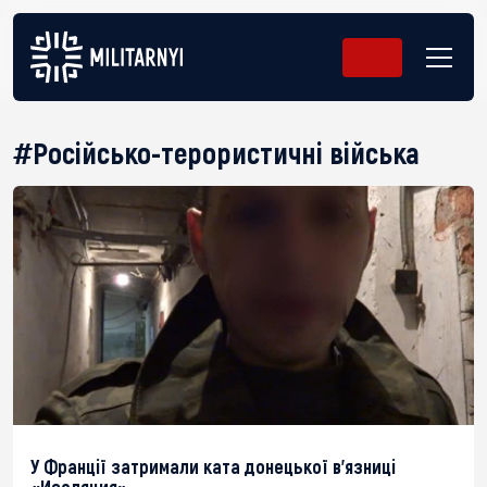
#Російсько-терористичні війська
У Франції затримали ката донецької в’язниці