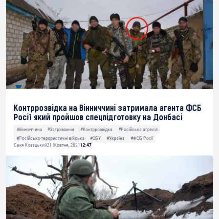
Контррозвідка на Вінниччині затримала агента ФСБ
Росії який пройшов спецпідготовку на Донбасі
#Вінниччина
#Затримання
#Контррозвідка
#Російська агресія
#Російсько-терористичні війська
#СБУ
#Україна
#ФСБ Росії
Саня Козацький
21 Жовтня, 2021
12:47