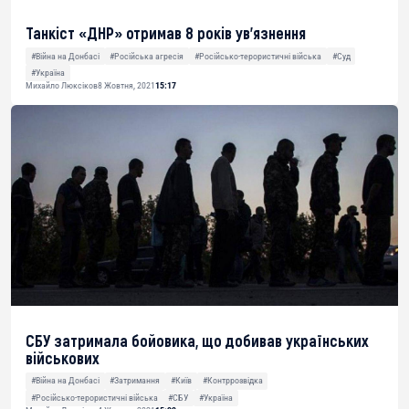
Танкіст «ДНР» отримав 8 років ув’язнення
#Війна на Донбасі
#Російська агресія
#Російсько-терористичні війська
#Суд
#Україна
Михайло Люксіков
8 Жовтня, 2021
15:17
СБУ затримала бойовика, що добивав українських
військових
#Війна на Донбасі
#Затримання
#Київ
#Контррозвідка
#Російсько-терористичні війська
#СБУ
#Україна