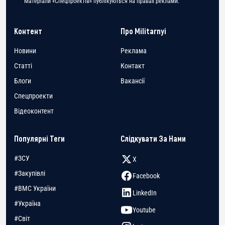
Матеріали «Спецпроектів» публікуються на правах реклами.
Контент
Про Militarnyi
Новини
Реклама
Статті
Контакт
Блоги
Вакансії
Спецпроекти
Відеоконтент
Популярні Теги
Слідкувати За Нами
#ЗСУ
X
#Закупівлі
Facebook
#ВМС України
LinkedIn
#Україна
Youtube
#Світ