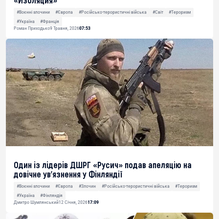
«Изоляция»
#Воєнні злочини
#Європа
#Російсько-терористичні війська
#Світ
#Тероризм
#Україна
#Франція
Роман Приходько
9 Травня, 2026
07:53
Один із лідерів ДШРГ «Русич» подав апеляцію на
довічне ув’язнення у Фінляндії
#Воєнні злочини
#Європа
#Злочин
#Російсько-терористичні війська
#Тероризм
#Україна
#Фінляндія
Дмитро Шумлянський
12 Січня, 2026
17:09