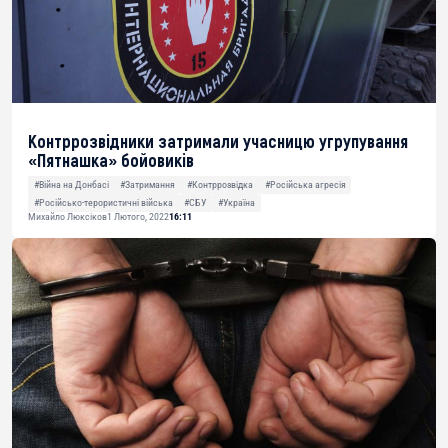
Контррозвідники затримали учасницю угрупування
«Пятнашка» бойовиків
#Війна на Донбасі
#Затримання
#Контррозвідка
#Російська агресія
#Російсько-терористичні війська
#СБУ
#Україна
Михайло Люксіков
1 Лютого, 2022
16:11