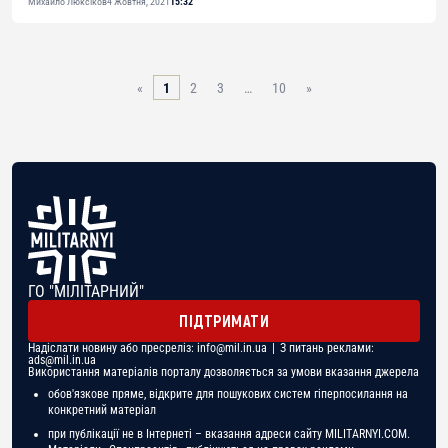
Михайло Люксіков
4 Жовтня, 2021
15:32
«
1
2
3
…
10
»
ГО "МІЛІТАРНИЙ"
ПІДТРИМАТИ
Надіслати новину або пресреліз:
info@mil.in.ua
| З питань реклами:
ads@mil.in.ua
Використання матеріалів порталу дозволяється за умови вказання джерела
обов'язкове пряме, відкрите для пошукових систем гіперпосилання на
конкретний матеріал
при публікації не в Інтернеті – вказання адреси сайту MILITARNYI.COM.