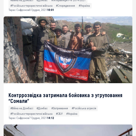
#Війна на Донбасі
#Донбас
#Інтервенція РФ 2014-2021
#Російсько-терористичні війська
#Спорядження
#Україна
Тарас Сафронов
8 Грудня, 2021
10:01
Контррозвідка затримала бойовика з угруповання
“Сомали”
#Війна на Донбасі
#Донбас
#Затримання
#Російська агресія
#Російсько-терористичні війська
#СБУ
#Україна
Тарас Сафронов
7 Грудня, 2021
14:12