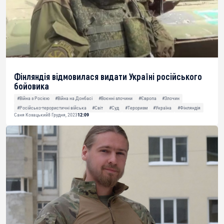
Фінляндія відмовилася видати Україні російського
бойовика
#Війна з Росією
#Війна на Донбасі
#Воєнні злочини
#Європа
#Злочин
#Російсько-терористичні війська
#Світ
#Суд
#Тероризм
#Україна
#Фінляндія
Саня Козацький
8 Грудня, 2023
12:09