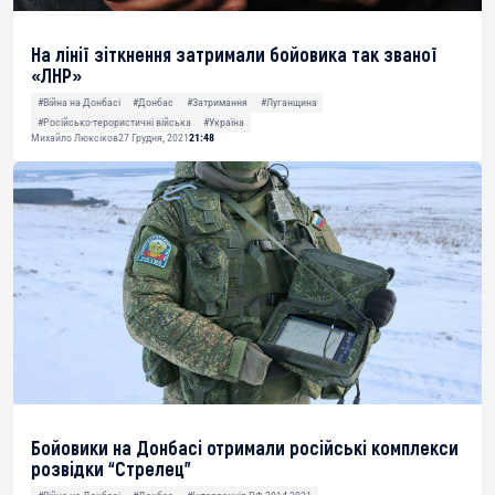
На лінії зіткнення затримали бойовика так званої
«ЛНР»
#Війна на Донбасі
#Донбас
#Затримання
#Луганщина
#Російсько-терористичні війська
#Україна
Михайло Люксіков
27 Грудня, 2021
21:48
Бойовики на Донбасі отримали російські комплекси
розвідки “Стрелец”