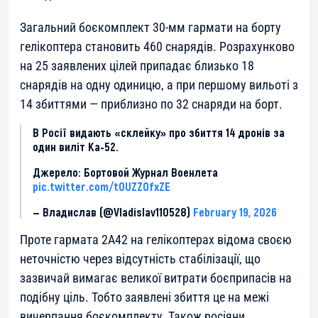
Загальний боєкомплект 30-мм гармати на борту
гелікоптера становить 460 снарядів. Розрахунково
на 25 заявлених цілей припадає близько 18
снарядів на одну одиницю, а при першому вильоті з
14 збиттями — приблизно по 32 снаряди на борт.
В Росії видають «склейку» про збиття 14 дронів за
один виліт Ка-52.
Джерело: Бортовой Журнал Военлета
pic.twitter.com/tOUZZOfxZE
— Владислав (@Vladislav110528)
February 19, 2026
Проте гармата 2А42 на гелікоптерах відома своєю
неточністю через відсутність стабілізації, що
зазвичай вимагає великої витрати боєприпасів на
подібну ціль. Тобто заявлені збиття це на межі
вичерпання боєкомплекту. Також росіяни