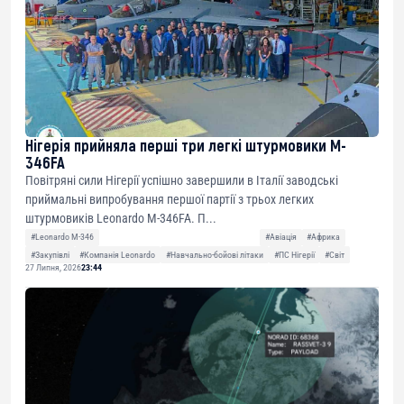
Нігерія прийняла перші три легкі штурмовики M-
346FA
Повітряні сили Нігерії успішно завершили в Італії заводські
приймальні випробування першої партії з трьох легких
штурмовиків Leonardo M-346FA. П...
#Leonardo M-346
#Авіація
#Африка
#Закупівлі
#Компанія Leonardo
#Навчально-бойові літаки
#ПС Нігерії
#Світ
27 Липня, 2026
23:44