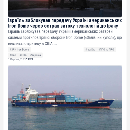
Ізраїль заблокував передачу Україні американських
Iron Dome через острах витоку технологій до Ірану
Ізраїль заблокував передачу Україні американських батарей
системи протиповітряної оборони Iron Dome («Залізний купол»), що
викликало критику в США....
#ЗРК Iron Dome
#Ізраїль
#ППО та ПРО
#Світ
#США
#Україна
1 Серпня, 2026
11:39