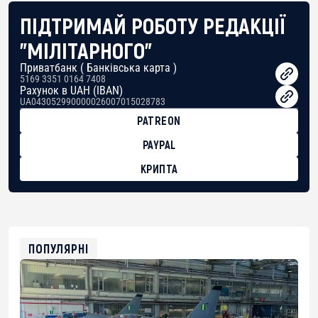
ПІДТРИМАЙ РОБОТУ РЕДАКЦІЇ
"МІЛІТАРНОГО"
Приватбанк ( Банківська карта )
5169 3351 0164 7408
Рахунок в UAH (IBAN)
UA043052990000026007015028783
PATREON
PAYPAL
КРИПТА
BTC
bc1qg0z99m95fte7kj8faa7h2kvnq92wvc53exe8gm
USDT
0x8676644fA7B6d328310283cAC1065Ae01d97CEe7
ETH
0xfD02863D3289416fcF50975c9DFda13623f97758
ПОПУЛЯРНІ