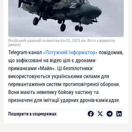
Російський ударний гелікоптер Ка-52, 2023 рік. Фото з відкритих
джерел.
Telegram-канал
«Потужний Інформатор»
повідомив,
що зафіксовані на відео цілі є дронами-
приманками «Майя». Ці безпілотники
використовуються українськими силами для
перевантаження систем протиповітряної оборони.
Вони мають невелику бойову частину та
призначені для імітації ударних дронів-камікадзе.
Поширити в соцмережах: