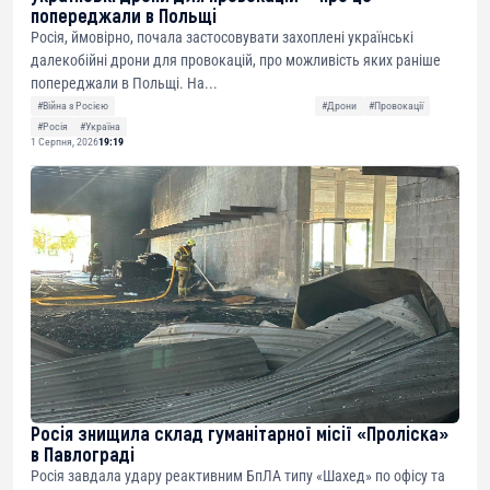
попереджали в Польщі
Росія, ймовірно, почала застосовувати захоплені українські
далекобійні дрони для провокацій, про можливість яких раніше
попереджали в Польщі. На...
#Війна з Росією
#Дрони
#Провокації
#Росія
#Україна
1 Серпня, 2026
19:19
Росія знищила склад гуманітарної місії «Проліска»
в Павлограді
Росія завдала удару реактивним БпЛА типу «Шахед» по офісу та