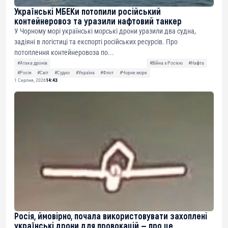
Українські МБЕКи потопили російський
контейнеровоз та уразили нафтовий танкер
У Чорному морі українські морські дрони уразили два судна,
задіяні в логістиці та експорті російських ресурсів. Про
потоплення контейнеровоза по...
#Атака дронів
#Війна з Росією
#Нафта
#Росія
#Світ
#Судно
#Україна
#Флот
#Чорне море
1 Серпня, 2026
14:43
Росія, ймовірно, почала використовувати захоплені
українські дрони для провокацій — про це