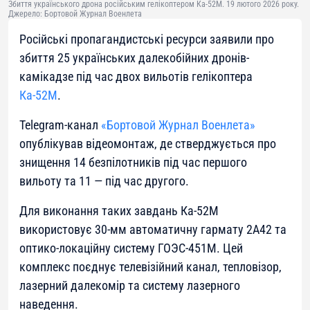
Збиття українського дрона російським гелікоптером Ка-52М. 19 лютого 2026 року.
Джерело: Бортовой Журнал Военлета
Російські пропагандистські ресурси заявили про
збиття 25 українських далекобійних дронів-
камікадзе під час двох вильотів гелікоптера
Ка-52М
.
Telegram-канал
«Бортовой Журнал Военлета»
опублікував відеомонтаж, де стверджується про
знищення 14 безпілотників під час першого
вильоту та 11 — під час другого.
Для виконання таких завдань Ка-52М
використовує 30-мм автоматичну гармату 2А42 та
оптико-локаційну систему ГОЭС-451М. Цей
комплекс поєднує телевізійний канал, тепловізор,
лазерний далекомір та систему лазерного
наведення.