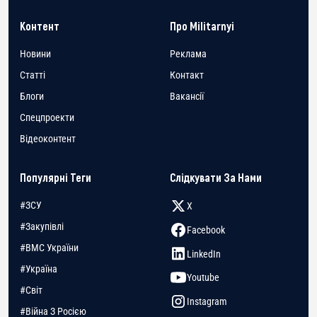
Контент
Про Militarnyi
Новини
Реклама
Статті
Контакт
Блоги
Вакансії
Спецпроекти
Відеоконтент
Популярні Теги
Слідкувати За Нами
#ЗСУ
X
#Закупівлі
Facebook
#ВМС України
LinkedIn
#Україна
Youtube
#Світ
Instagram
#Війна З Росією