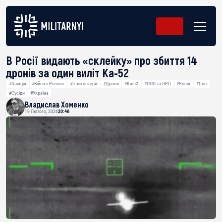
В Росії видають «склейку» про збиття 14
дронів за один виліт Ка-52
#Авіація
#Війна з Росією
#Гелікоптери
#Дрони
#Ка-52
#ППО та ПРО
#Росія
#Світ
#Сусіди
#Україна
Владислав Хоменко
19 Лютого, 2026
20:46