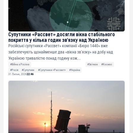
Супутники «Рассвет» досягли вікна стабільного
покриття у кілька годин зв’язку над Україною
Російські супутники «Рассвет» компанії «Бюро 1440» вже
забезпечують щонайменше два «вікна зв’язку» на добу над
Україною тривалістю понад годину кож...
#Війна з Росією
#Звʼязок
#Космос
#Росія
#Супутник
#Супутники «Рассвет»
#Україна
31 Липня, 2026
22:46