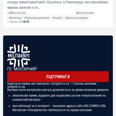
складу гуманітарної місії «Проліска» в Павлограді, яка евакуйовує
мирних жителів із зо...
#Війна з Росією
#Воєнні злочини
#Волонтери
#Гуманітарна допомога
#Україна
#Цивільні громадяни
1 Серпня, 2026
20:33
ГО "МІЛІТАРНИЙ"
ПІДТРИМАТИ
Надіслати новину або пресреліз:
info@mil.in.ua
| З питань реклами:
ads@mil.in.ua
Використання матеріалів порталу дозволяється за умови вказання джерела
обов'язкове пряме, відкрите для пошукових систем гіперпосилання на
конкретний матеріал
при публікації не в Інтернеті – вказання адреси сайту MILITARNYI.COM.
Матеріали «Спецпроектів» публікуються на правах реклами.