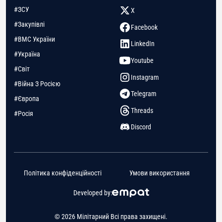
#ЗСУ
X
#Закупівлі
Facebook
#ВМС України
LinkedIn
#Україна
Youtube
#Світ
Instagram
#Війна З Росією
Telegram
#Європа
Threads
#Росія
Discord
Політика конфіденційності
Умови використання
Developed by:
© 2026 Мілітарний Всі права захищені.