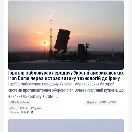
Ізраїль заблокував передачу Україні американських
Iron Dome через острах витоку технологій до Ірану
Ізраїль заблокував передачу Україні американських батарей
системи протиповітряної оборони Iron Dome («Залізний купол»), що
викликало критику в США....
#ЗРК Iron Dome
#Ізраїль
#ППО та ПРО
#Світ
#США
#Україна
1 Серпня, 2026
11:39