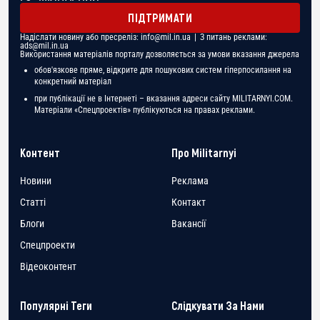
ПІДТРИМАТИ
Надіслати новину або пресреліз:
info@mil.in.ua
| З питань реклами:
ads@mil.in.ua
Використання матеріалів порталу дозволяється за умови вказання джерела
обов'язкове пряме, відкрите для пошукових систем гіперпосилання на
конкретний матеріал
при публікації не в Інтернеті – вказання адреси сайту MILITARNYI.COM.
Матеріали «Спецпроектів» публікуються на правах реклами.
Контент
Про Militarnyi
Новини
Реклама
Статті
Контакт
Блоги
Вакансії
Спецпроекти
Відеоконтент
Популярні Теги
Слідкувати За Нами