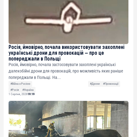
Росія, ймовірно, почала використовувати захоплені
українські дрони для провокацій — про це
попереджали в Польщі
Росія, ймовірно, почала застосовувати захоплені українські
далекобійні дрони для провокацій, про можливість яких раніше
попереджали в Польщі. На...
#Війна з Росією
#Дрони
#Провокації
#Росія
#Україна
1 Серпня, 2026
19:19