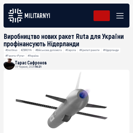
Виробництво нових ракет Ruta для України
профінансують Нідерланди
#Destinus
#ZBROYA
#Військова допомога
#Європа
#Крилаті ракети
#Нідерланди
#Ракета «Рута»
#Україна
Тарас Сафронов
19 Червня, 2026
16:21