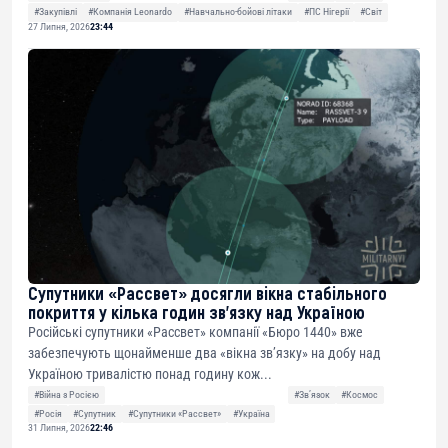
#Закупівлі
#Компанія Leonardo
#Навчально-бойові літаки
#ПС Нігерії
#Світ
27 Липня, 2026
23:44
Супутники «Рассвет» досягли вікна стабільного
покриття у кілька годин зв’язку над Україною
Російські супутники «Рассвет» компанії «Бюро 1440» вже
забезпечують щонайменше два «вікна зв’язку» на добу над
Україною тривалістю понад годину кож...
#Війна з Росією
#Звʼязок
#Космос
#Росія
#Супутник
#Супутники «Рассвет»
#Україна
31 Липня, 2026
22:46