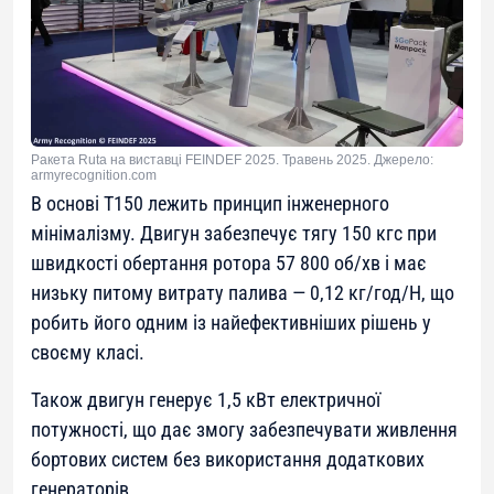
Ракета Ruta на виставці FEINDEF 2025. Травень 2025. Джерело:
armyrecognition.com
В основі T150 лежить принцип інженерного
мінімалізму. Двигун забезпечує тягу 150 кгс при
швидкості обертання ротора 57 800 об/хв і має
низьку питому витрату палива — 0,12 кг/год/Н, що
робить його одним із найефективніших рішень у
своєму класі.
Також двигун генерує 1,5 кВт електричної
потужності, що дає змогу забезпечувати живлення
бортових систем без використання додаткових
генераторів.