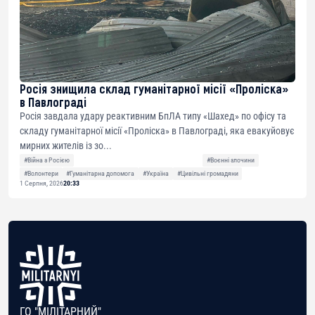
Росія знищила склад гуманітарної місії «Проліска»
в Павлограді
Росія завдала удару реактивним БпЛА типу «Шахед» по офісу та
складу гуманітарної місії «Проліска» в Павлограді, яка евакуйовує
мирних жителів із зо...
#Війна з Росією
#Воєнні злочини
#Волонтери
#Гуманітарна допомога
#Україна
#Цивільні громадяни
1 Серпня, 2026
20:33
ГО "МІЛІТАРНИЙ"