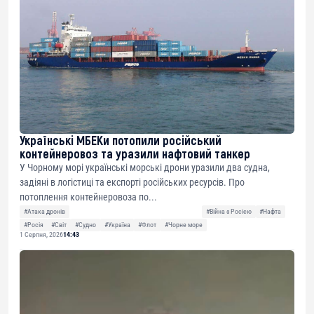
Українські МБЕКи потопили російський
контейнеровоз та уразили нафтовий танкер
У Чорному морі українські морські дрони уразили два судна,
задіяні в логістиці та експорті російських ресурсів. Про
потоплення контейнеровоза по...
#Атака дронів
#Війна з Росією
#Нафта
#Росія
#Світ
#Судно
#Україна
#Флот
#Чорне море
1 Серпня, 2026
14:43