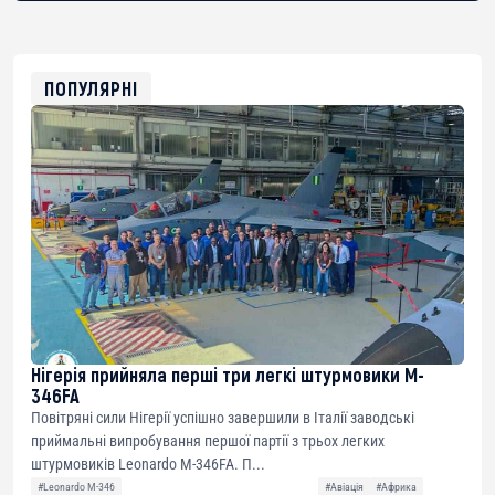
bc1qg0z99m95fte7kj8faa7h2kvnq92wvc53exe8gm
USDT
0x8676644fA7B6d328310283cAC1065Ae01d97CEe7
ETH
0xfD02863D3289416fcF50975c9DFda13623f97758
ПОПУЛЯРНІ
Нігерія прийняла перші три легкі штурмовики M-
346FA
Повітряні сили Нігерії успішно завершили в Італії заводські
приймальні випробування першої партії з трьох легких
штурмовиків Leonardo M-346FA. П...
#Leonardo M-346
#Авіація
#Африка