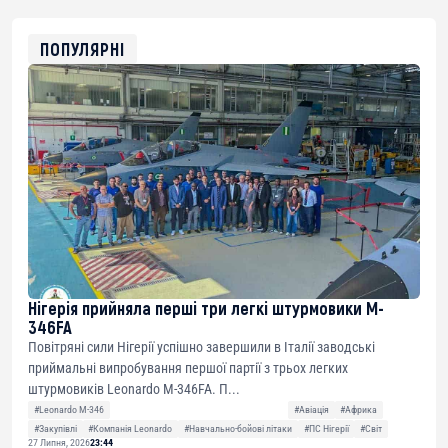
0x8676644fA7B6d328310283cAC1065Ae01d97CEe7
ETH
0xfD02863D3289416fcF50975c9DFda13623f97758
ПОПУЛЯРНІ
Нігерія прийняла перші три легкі штурмовики M-
346FA
Повітряні сили Нігерії успішно завершили в Італії заводські
приймальні випробування першої партії з трьох легких
штурмовиків Leonardo M-346FA. П...
#Leonardo M-346
#Авіація
#Африка
#Закупівлі
#Компанія Leonardo
#Навчально-бойові літаки
#ПС Нігерії
#Світ
27 Липня, 2026
23:44