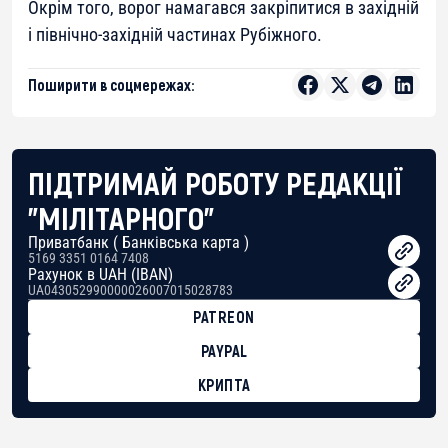
Окрім того, ворог намагався закріпитися в західній
і північно-західній частинах Рубіжного.
Поширити в соцмережах:
ПІДТРИМАЙ РОБОТУ РЕДАКЦІЇ
"МІЛІТАРНОГО"
Приватбанк ( Банківська карта )
5169 3351 0164 7408
Рахунок в UAH (IBAN)
UA043052990000026007015028783
PATREON
PAYPAL
КРИПТА
BTC
bc1qg0z99m95fte7kj8faa7h2kvnq92wvc53exe8gm
USDT