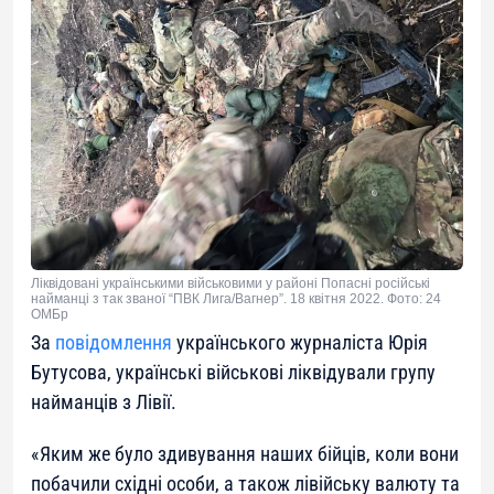
Ліквідовані українськими військовими у районі Попасні російські
найманці з так званої “ПВК Лига/Вагнер”. 18 квітня 2022. Фото: 24
ОМБр
За
повідомлення
українського журналіста Юрія
Бутусова, українські військові ліквідували групу
найманців з Лівії.
«
Яким же було здивування наших бійців, коли вони
побачили східні особи, а також лівійську валюту та