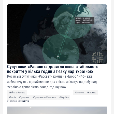
Супутники «Рассвет» досягли вікна стабільного
покриття у кілька годин зв’язку над Україною
Російські супутники «Рассвет» компанії «Бюро 1440» вже
забезпечують щонайменше два «вікна зв’язку» на добу над
Україною тривалістю понад годину кож...
#Війна з Росією
#Звʼязок
#Космос
#Росія
#Супутник
#Супутники «Рассвет»
#Україна
31 Липня, 2026
22:46