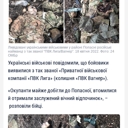
Ліквідовані українськими військовими у районі Попасні російські
найманці з так званої “ПВК Лига/Вагнер”. 18 квітня 2022. Фото: 24
ОМБр
Українські військові повідомили, що бойовики
виявилися з так званої «Приватної військової
компанії «ПВК Лига» (колишня «ПВК Вагнер»).
«
Окупанти майже добігли до Попасної, втомилися
й отримали заслужений вічний відпочинок
», –
розповіли бійці.