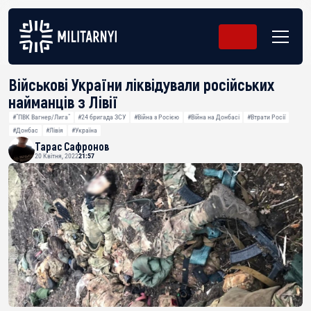
Військові України ліквідували російських
найманців з Лівії
#"ПВК Вагнер/Лига"
#24 бригада ЗСУ
#Війна з Росією
#Війна на Донбасі
#Втрати Росії
#Донбас
#Лівія
#Україна
Тарас Сафронов
20 Квітня, 2022
21:57