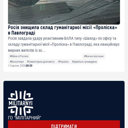
Росія знищила склад гуманітарної місії «Проліска»
в Павлограді
Росія завдала удару реактивним БпЛА типу «Шахед» по офісу та
складу гуманітарної місії «Проліска» в Павлограді, яка евакуйовує
мирних жителів із зо...
#Війна з Росією
#Воєнні злочини
#Волонтери
#Гуманітарна допомога
#Україна
#Цивільні громадяни
1 Серпня, 2026
20:33
ГО "МІЛІТАРНИЙ"
ПІДТРИМАТИ