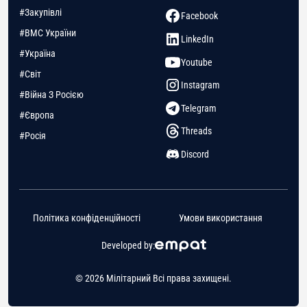
#Закупівлі
Facebook
#ВМС України
LinkedIn
#Україна
Youtube
#Світ
Instagram
#Війна З Росією
Telegram
#Європа
Threads
#Росія
Discord
Політика конфіденційності
Умови використання
Developed by:
© 2026 Мілітарний Всі права захищені.