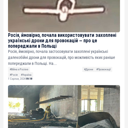
Росія, ймовірно, почала використовувати захоплені
українські дрони для провокацій — про це
попереджали в Польщі
Росія, ймовірно, почала застосовувати захоплені українські
далекобійні дрони для провокацій, про можливість яких раніше
попереджали в Польщі. На...
#Війна з Росією
#Дрони
#Провокації
#Росія
#Україна
1 Серпня, 2026
19:19