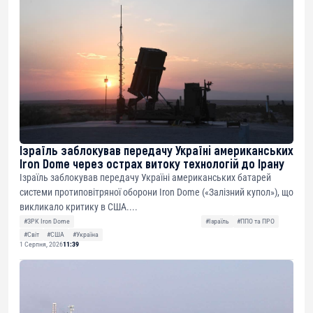
Ізраїль заблокував передачу Україні американських
Iron Dome через острах витоку технологій до Ірану
Ізраїль заблокував передачу Україні американських батарей
системи протиповітряної оборони Iron Dome («Залізний купол»), що
викликало критику в США....
#ЗРК Iron Dome
#Ізраїль
#ППО та ПРО
#Світ
#США
#Україна
1 Серпня, 2026
11:39