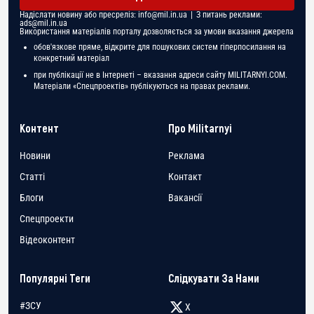
Надіслати новину або пресреліз:
info@mil.in.ua
| З питань реклами:
ads@mil.in.ua
Використання матеріалів порталу дозволяється за умови вказання джерела
обов'язкове пряме, відкрите для пошукових систем гіперпосилання на
конкретний матеріал
при публікації не в Інтернеті – вказання адреси сайту MILITARNYI.COM.
Матеріали «Спецпроектів» публікуються на правах реклами.
Контент
Про Militarnyi
Новини
Реклама
Статті
Контакт
Блоги
Вакансії
Спецпроекти
Відеоконтент
Популярні Теги
Слідкувати За Нами
#ЗСУ
X