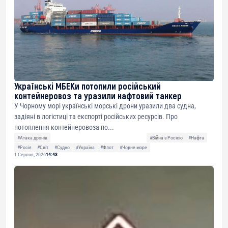
Українські МБЕКи потопили російський
контейнеровоз та уразили нафтовий танкер
У Чорному морі українські морські дрони уразили два судна,
задіяні в логістиці та експорті російських ресурсів. Про
потоплення контейнеровоза по...
#Атака дронів
#Війна з Росією
#Нафта
#Росія
#Світ
#Судно
#Україна
#Флот
#Чорне море
1 Серпня, 2026
14:43