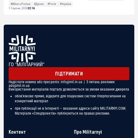
#Війна з Росією
#Дрони
#Росія
#Україна
1 Серпня, 2026
22:16
ГО "МІЛІТАРНИЙ"
ПІДТРИМАТИ
Надіслати новину або пресреліз:
info@mil.in.ua
| З питань реклами:
ads@mil.in.ua
Використання матеріалів порталу дозволяється за умови вказання джерела
обов'язкове пряме, відкрите для пошукових систем гіперпосилання на
конкретний матеріал
при публікації не в Інтернеті – вказання адреси сайту MILITARNYI.COM.
Матеріали «Спецпроектів» публікуються на правах реклами.
Контент
Про Militarnyi