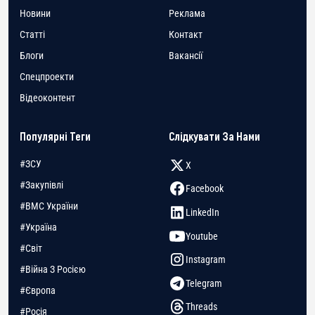
Новини
Реклама
Статті
Контакт
Блоги
Вакансії
Спецпроекти
Відеоконтент
Популярні Теги
Слідкувати За Нами
#ЗСУ
X
#Закупівлі
Facebook
#ВМС України
LinkedIn
#Україна
Youtube
#Світ
Instagram
#Війна З Росією
Telegram
#Європа
Threads
#Росія