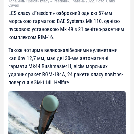
Корабель «Beloit» класу «Freedom». Травень 2022. Фото: Chris
Cavas
LCS класу «Freedom» озброєний однією 57-мм
морською гарматою BAE Systems Mk 110, однією
пусковою установкою Mk 49 з 21 зенітно-ракетним
комплексом RIM-16.
Також чотирма великокаліберними кулеметами
калібру 12,7 мм, має дві 30-мм автоматичні
гармати Mk44 Bushmaster II, вісім морських
ударних ракет RGM-184A, 24 ракети класу повітря-
поверхня AGM-114L Hellfire.