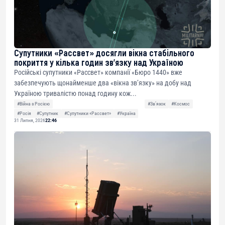
Супутники «Рассвет» досягли вікна стабільного
покриття у кілька годин зв’язку над Україною
Російські супутники «Рассвет» компанії «Бюро 1440» вже
забезпечують щонайменше два «вікна зв’язку» на добу над
Україною тривалістю понад годину кож...
#Війна з Росією
#Звʼязок
#Космос
#Росія
#Супутник
#Супутники «Рассвет»
#Україна
31 Липня, 2026
22:46