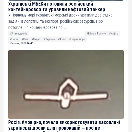
Українські МБЕКи потопили російський
контейнеровоз та уразили нафтовий танкер
У Чорному морі українські морські дрони уразили два судна,
задіяні в логістиці та експорті російських ресурсів. Про
потоплення контейнеровоза по...
#Атака дронів
#Війна з Росією
#Нафта
#Росія
#Світ
#Судно
#Україна
#Флот
#Чорне море
1 Серпня, 2026
14:43
Росія, ймовірно, почала використовувати захоплені
українські дрони для провокацій — про це