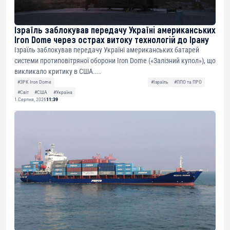
Ізраїль заблокував передачу Україні американських
Iron Dome через острах витоку технологій до Ірану
Ізраїль заблокував передачу Україні американських батарей
системи протиповітряної оборони Iron Dome («Залізний купол»), що
викликало критику в США....
#ЗРК Iron Dome
#Ізраїль
#ППО та ПРО
#Світ
#США
#Україна
1 Серпня, 2026
11:39