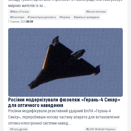
мирних жителів із зо...
#Війна з Росією
#Воєнні злочини
#Волонтери
#Гуманітарна допомога
#Україна
#Цивільні громадяни
1 Серпня, 2026
20:33
Росіяни модернізували фюзеляж «Герань-4 Сикер»
для оптичного наведення
Росіяни модифікували реактивний ударний БпЛА «Герань-4
Сикер», переробивши носову частину апарата для встановлення
оптико-електронної системи навед...
#Атака дронів
#БпЛА Shahed/«Герань»