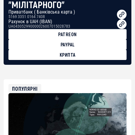
"МІЛІТАРНОГО"
Приватбанк ( Банківська карта )
5169 3351 0164 7408
Рахунок в UAH (IBAN)
UA043052990000026007015028783
PATREON
PAYPAL
КРИПТА
BTC
bc1qg0z99m95fte7kj8faa7h2kvnq92wvc53exe8gm
USDT
0x8676644fA7B6d328310283cAC1065Ae01d97CEe7
ETH
0xfD02863D3289416fcF50975c9DFda13623f97758
ПОПУЛЯРНІ