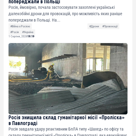
попереджали в Польщі
Росія, ймовірно, почала застосовувати захоплені українські
далекобійні дрони для провокацій, про можливість яких раніше
попереджали в Польщі. На...
#Війна з Росією
#Дрони
#Провокації
#Росія
#Україна
1 Серпня, 2026
19:19
Росія знищила склад гуманітарної місії «Проліска»
в Павлограді
Росія завдала удару реактивним БпЛА типу «Шахед» по офісу та
складу гуманітарної місії «Проліска» в Павлограді, яка евакуйовує