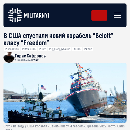
В США спустили новий корабель “Beloit”
класу “Freedom”
#Fincantieri
#ВМФ США
#Світ
#Суднобудування
#США
#Флот
Тарас Сафронов
9 Травня, 2022
19:25
Спуск на воду у США корабля «Beloit» класу «Freedom». Травень 2022. Фото: Chris