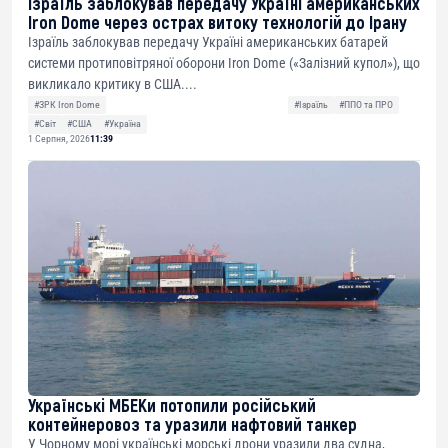
Ізраїль заблокував передачу Україні американських
Iron Dome через острах витоку технологій до Ірану
Ізраїль заблокував передачу Україні американських батарей
системи протиповітряної оборони Iron Dome («Залізний купол»), що
викликало критику в США....
#ЗРК Iron Dome
#Ізраїль
#ППО та ПРО
#Світ
#США
#Україна
1 Серпня, 2026
11:39
Українські МБЕКи потопили російський
контейнеровоз та уразили нафтовий танкер
У Чорному морі українські морські дрони уразили два судна,