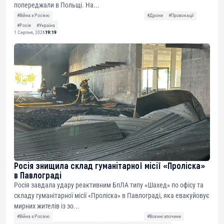
попереджали в Польщі. На...
#Війна з Росією
#Дрони
#Провокації
#Росія
#Україна
1 Серпня, 2026
19:19
Росія знищила склад гуманітарної місії «Проліска»
в Павлограді
Росія завдала удару реактивним БпЛА типу «Шахед» по офісу та
складу гуманітарної місії «Проліска» в Павлограді, яка евакуйовує
мирних жителів із зо...
#Війна з Росією
#Воєнні злочини