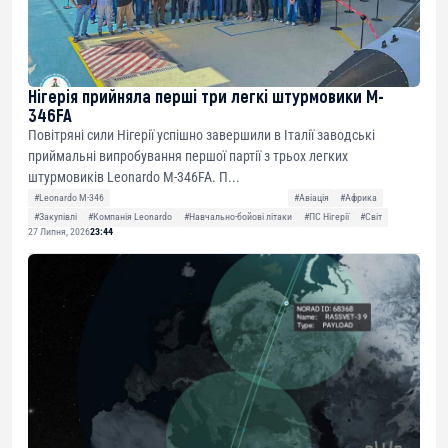
Нігерія прийняла перші три легкі штурмовики M-
346FA
Повітряні сили Нігерії успішно завершили в Італії заводські
приймальні випробування першої партії з трьох легких
штурмовиків Leonardo M-346FA. П...
#Leonardo M-346
#Авіація
#Африка
#Закупівлі
#Компанія Leonardo
#Навчально-бойові літаки
#ПС Нігерії
#Світ
27 Липня, 2026
23:44