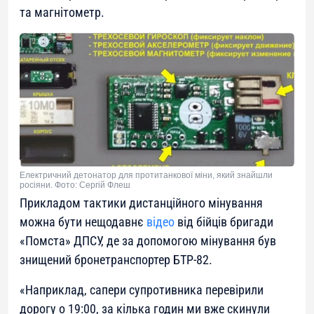
та магнітометр.
Електричний детонатор для протитанкової міни, який знайшли
росіяни. Фото: Сергій Флеш
Прикладом тактики дистанційного мінування
можна бути нещодавнє
відео
від бійців бригади
«Помста» ДПСУ, де за допомогою мінування був
знищений бронетранспортер БТР-82.
«
Наприклад, сапери супротивника перевірили
дорогу о 19:00, за кілька годин ми вже скинули