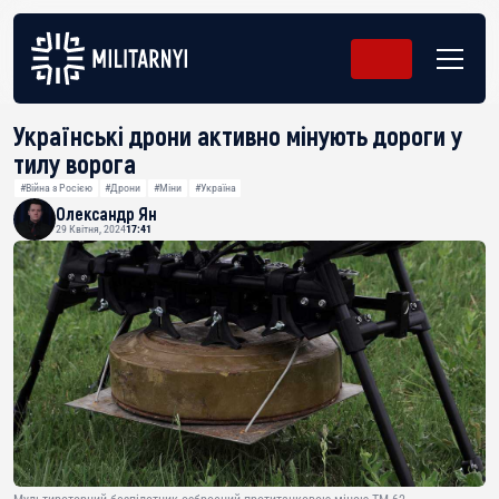
Українські дрони активно мінують дороги у
тилу ворога
#Війна з Росією
#Дрони
#Міни
#Україна
Олександр Ян
29 Квітня, 2024
17:41