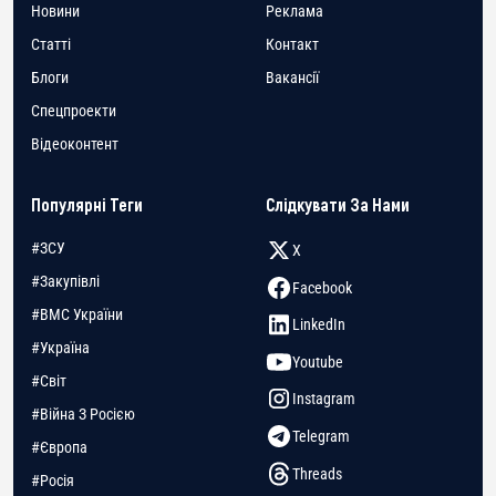
Новини
Реклама
Статті
Контакт
Блоги
Вакансії
Спецпроекти
Відеоконтент
Популярні Теги
Слідкувати За Нами
#ЗСУ
X
#Закупівлі
Facebook
#ВМС України
LinkedIn
#Україна
Youtube
#Світ
Instagram
#Війна З Росією
Telegram
#Європа
Threads
#Росія