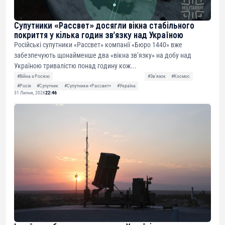
Супутники «Рассвет» досягли вікна стабільного
покриття у кілька годин зв’язку над Україною
Російські супутники «Рассвет» компанії «Бюро 1440» вже
забезпечують щонайменше два «вікна зв’язку» на добу над
Україною тривалістю понад годину кож...
#Війна з Росією
#Звʼязок
#Космос
#Росія
#Супутник
#Супутники «Рассвет»
#Україна
31 Липня, 2026
22:46