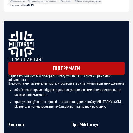
#Волонтери
#Гуманітарна допомога
#Україна
#Цивільні громадяни
1 Серпня, 2026
20:33
ГО "МІЛІТАРНИЙ"
ПІДТРИМАТИ
Надіслати новину або пресреліз:
info@mil.in.ua
| З питань реклами:
ads@mil.in.ua
Використання матеріалів порталу дозволяється за умови вказання джерела
обов'язкове пряме, відкрите для пошукових систем гіперпосилання на
конкретний матеріал
при публікації не в Інтернеті – вказання адреси сайту MILITARNYI.COM.
Матеріали «Спецпроектів» публікуються на правах реклами.
Контент
Про Militarnyi