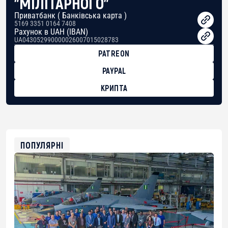
"МІЛІТАРНОГО"
Приватбанк ( Банківська карта )
5169 3351 0164 7408
Рахунок в UAH (IBAN)
UA043052990000026007015028783
PATREON
PAYPAL
КРИПТА
BTC
bc1qg0z99m95fte7kj8faa7h2kvnq92wvc53exe8gm
USDT
0x8676644fA7B6d328310283cAC1065Ae01d97CEe7
ETH
0xfD02863D3289416fcF50975c9DFda13623f97758
ПОПУЛЯРНІ