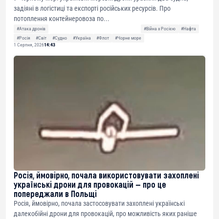
задіяні в логістиці та експорті російських ресурсів. Про
потоплення контейнеровоза по...
#Атака дронів
#Війна з Росією
#Нафта
#Росія
#Світ
#Судно
#Україна
#Флот
#Чорне море
1 Серпня, 2026
14:43
Росія, ймовірно, почала використовувати захоплені
українські дрони для провокацій — про це
попереджали в Польщі
Росія, ймовірно, почала застосовувати захоплені українські
далекобійні дрони для провокацій, про можливість яких раніше