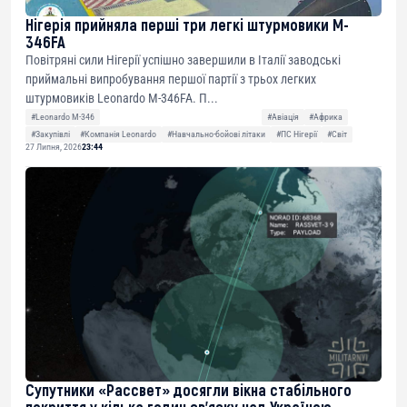
Нігерія прийняла перші три легкі штурмовики M-
346FA
Повітряні сили Нігерії успішно завершили в Італії заводські
приймальні випробування першої партії з трьох легких
штурмовиків Leonardo M-346FA. П...
#Leonardo M-346
#Авіація
#Африка
#Закупівлі
#Компанія Leonardo
#Навчально-бойові літаки
#ПС Нігерії
#Світ
27 Липня, 2026
23:44
Супутники «Рассвет» досягли вікна стабільного
покриття у кілька годин зв’язку над Україною