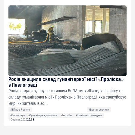
Росія знищила склад гуманітарної місії «Проліска»
в Павлограді
Росія завдала удару реактивним БпЛА типу «Шахед» по офісу та
складу гуманітарної місії «Проліска» в Павлограді, яка евакуйовує
мирних жителів із зо...
#Війна з Росією
#Воєнні злочини
#Волонтери
#Гуманітарна допомога
#Україна
#Цивільні громадяни
1 Серпня, 2026
20:33