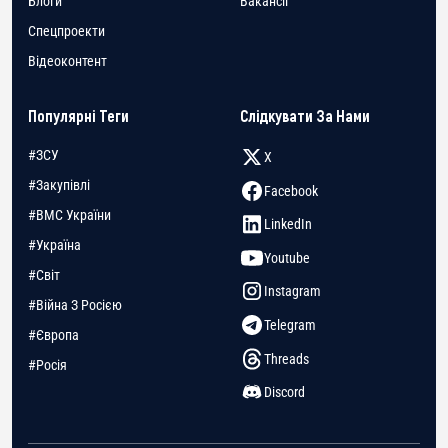
Блоги
Вакансії
Спецпроекти
Відеоконтент
Популярні Теги
Слідкувати За Нами
#ЗСУ
X
#Закупівлі
Facebook
#ВМС України
LinkedIn
#Україна
Youtube
#Світ
Instagram
#Війна З Росією
Telegram
#Європа
Threads
#Росія
Discord