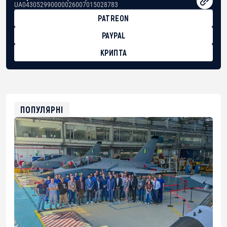
UA043052990000026007015028783
PATREON
PAYPAL
КРИПТА
BTC
bc1qg0z99m95fte7kj8faa7h2kvnq92wvc53exe8gm
USDT
0x8676644fA7B6d328310283cAC1065Ae01d97CEe7
ETH
0xfD02863D3289416fcF50975c9DFda13623f97758
ПОПУЛЯРНІ