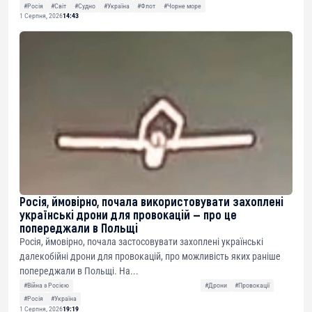
#Росія
#Світ
#Судно
#Україна
#Флот
#Чорне море
1 Серпня, 2026
14:43
Росія, ймовірно, почала використовувати захоплені
українські дрони для провокацій — про це
попереджали в Польщі
Росія, ймовірно, почала застосовувати захоплені українські
далекобійні дрони для провокацій, про можливість яких раніше
попереджали в Польщі. На...
#Війна з Росією
#Дрони
#Провокації
#Росія
#Україна
1 Серпня, 2026
19:19