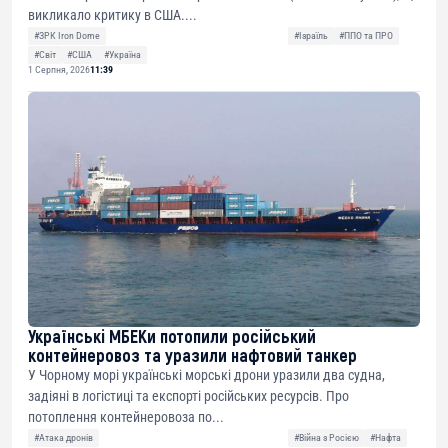
викликало критику в США....
#ЗРК Iron Dome
#Ізраїль
#ППО та ПРО
#Світ
#США
#Україна
1 Серпня, 2026
11:39
Українські МБЕКи потопили російський
контейнеровоз та уразили нафтовий танкер
У Чорному морі українські морські дрони уразили два судна,
задіяні в логістиці та експорті російських ресурсів. Про
потоплення контейнеровоза по...
#Атака дронів
#Війна з Росією
#Нафта