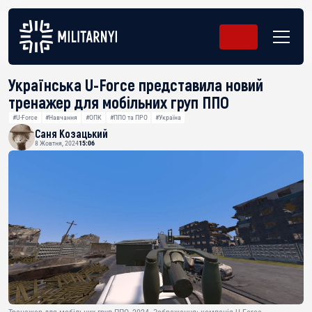
Українська U-Force представила новий
тренажер для мобільних груп ППО
#U-Force
#Навчання
#ОПК
#ППО та ПРО
#Україна
Саня Козацький
8 Жовтня, 2024
15:06