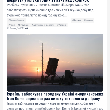
Російські супутники «Рассвет» компанії «Бюро 1440» вже
забезпечують щонайменше два «вікна зв’язку» на добу над
Україною тривалістю понад годину кож...
#Війна з Росією
#Звʼязок
#Космос
#Росія
#Супутник
#Супутники «Рассвет»
#Україна
31 Липня, 2026
22:46
Ізраїль заблокував передачу Україні американських
Iron Dome через острах витоку технологій до Ірану
Ізраїль заблокував передачу Україні американських батарей
системи протиповітряної оборони Iron Dome («Залізний купол»), що