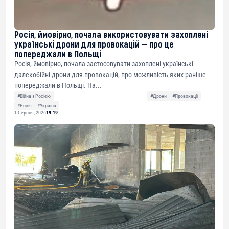
Росія, ймовірно, почала використовувати захоплені
українські дрони для провокацій — про це
попереджали в Польщі
Росія, ймовірно, почала застосовувати захоплені українські
далекобійні дрони для провокацій, про можливість яких раніше
попереджали в Польщі. На...
#Війна з Росією
#Дрони
#Провокації
#Росія
#Україна
1 Серпня, 2026
19:19