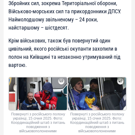
Збройних сил, зокрема Територіальної оборони,
Військово-морських сил та прикордонники ДПСУ.
Наймолодшому звільненому – 24 роки,
найстаршому – шістдесят.
Крім військових, також був повернутий один
цивільний, якого російські окупанти захопили в
полон на Київщині та незаконно утримуваний під
вартою.
Повернуті з російського полону
Повернуті з російського полону
українці, 15 січня 2025. Фото:
українці, 15 січня 2025. Фото:
Координаційний штаб з питань
Координаційний штаб з питань
поводження з
поводження з
військовополоненими
військовополоненими