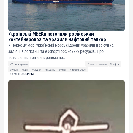
Українські МБЕКи потопили російський
контейнеровоз та уразили нафтовий танкер
У Чорному морі українські морські дрони уразили два судна,
задіяні в логістиці та експорті російських ресурсів. Про
потоплення контейнеровоза по...
#Атака дронів
#Війна з Росією
#Нафта
#Росія
#Світ
#Судно
#Україна
#Флот
#Чорне море
1 Серпня, 2026
14:43