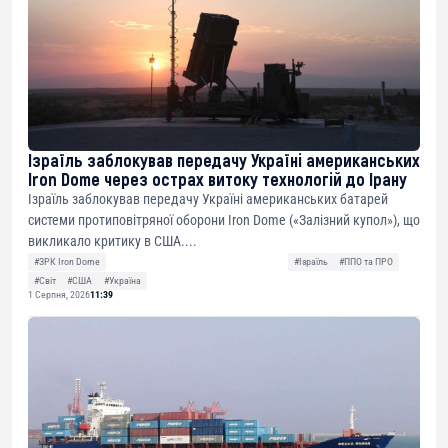
Ізраїль заблокував передачу Україні американських
Iron Dome через острах витоку технологій до Ірану
Ізраїль заблокував передачу Україні американських батарей
системи протиповітряної оборони Iron Dome («Залізний купол»), що
викликало критику в США....
#ЗРК Iron Dome
#Ізраїль
#ППО та ПРО
#Світ
#США
#Україна
1 Серпня, 2026
11:39