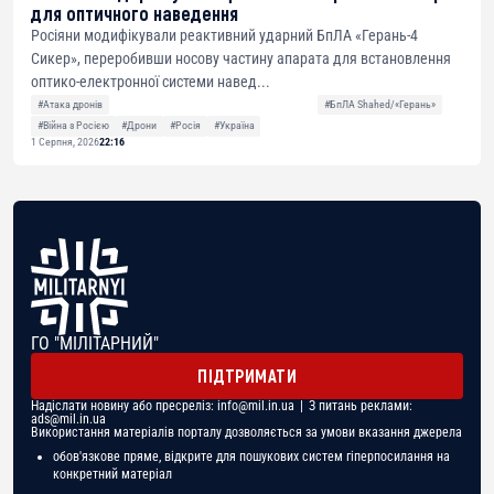
для оптичного наведення
Росіяни модифікували реактивний ударний БпЛА «Герань-4
Сикер», переробивши носову частину апарата для встановлення
оптико-електронної системи навед...
#Атака дронів
#БпЛА Shahed/«Герань»
#Війна з Росією
#Дрони
#Росія
#Україна
1 Серпня, 2026
22:16
ГО "МІЛІТАРНИЙ"
ПІДТРИМАТИ
Надіслати новину або пресреліз:
info@mil.in.ua
| З питань реклами:
ads@mil.in.ua
Використання матеріалів порталу дозволяється за умови вказання джерела
обов'язкове пряме, відкрите для пошукових систем гіперпосилання на
конкретний матеріал