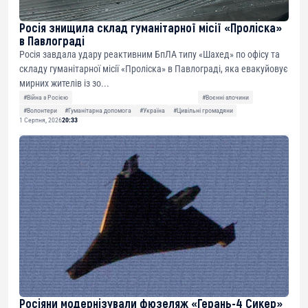
Росія знищила склад гуманітарної місії «Проліска»
в Павлограді
Росія завдала удару реактивним БпЛА типу «Шахед» по офісу та
складу гуманітарної місії «Проліска» в Павлограді, яка евакуйовує
мирних жителів із зо...
#Війна з Росією
#Воєнні злочини
#Волонтери
#Гуманітарна допомога
#Україна
#Цивільні громадяни
1 Серпня, 2026
20:33
Росіяни модернізували фюзеляж «Герань-4 Сикер»