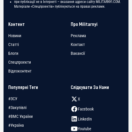
при публікації не в Інтернеті – вказання адреси сайту MILITARNYI.COM.
Матеріали «Спецпроектів» публікуються на правах реклами.
Контент
Про Militarnyi
Новини
Реклама
Статті
Контакт
Блоги
Вакансії
Спецпроекти
Відеоконтент
Популярні Теги
Слідкувати За Нами
#ЗСУ
X
#Закупівлі
Facebook
#ВМС України
LinkedIn
#Україна
Youtube