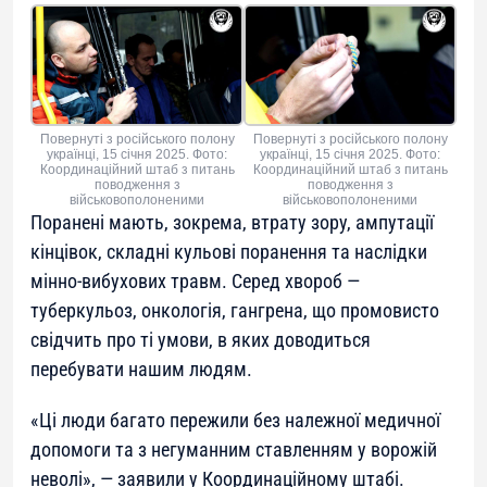
Повернуті з російського полону
Повернуті з російського полону
українці, 15 січня 2025. Фото:
українці, 15 січня 2025. Фото:
Координаційний штаб з питань
Координаційний штаб з питань
поводження з
поводження з
військовополоненими
військовополоненими
Поранені мають, зокрема, втрату зору, ампутації
кінцівок, складні кульові поранення та наслідки
мінно-вибухових травм. Серед хвороб —
туберкульоз, онкологія, гангрена, що промовисто
свідчить про ті умови, в яких доводиться
перебувати нашим людям.
«
Ці люди багато пережили без належної медичної
допомоги та з негуманним ставленням у ворожій
неволі
», — заявили у Координаційному штабі.