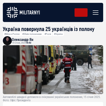
Україна повернула 25 українців із полону
#Війна з Росією
#Обмін полоненими
#Росія
#Україна
Олександр Ян
15 Січня, 2025
16:02
Автомобілі швидкої допомоги в очікуванні українських полонених, 15 січня 2025.
Фото: Офіс Президента