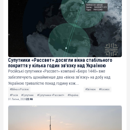
Супутники «Рассвет» досягли вікна стабільного
покриття у кілька годин зв’язку над Україною
Російські супутники «Рассвет» компанії «Бюро 1440» вже
забезпечують щонайменше два «вікна зв’язку» на добу над
Україною тривалістю понад годину кож...
#Війна з Росією
#Звʼязок
#Космос
#Росія
#Супутник
#Супутники «Рассвет»
#Україна
31 Липня, 2026
22:46