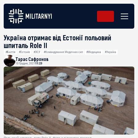
Україна отримає від Естонії польовий
шпиталь Role II
#Балтія
#Естонія
#ЗСУ
#Командування Медичних сил
#Медицина
#Україна
Тарас Сафронов
10 Грудня, 2021
11:23