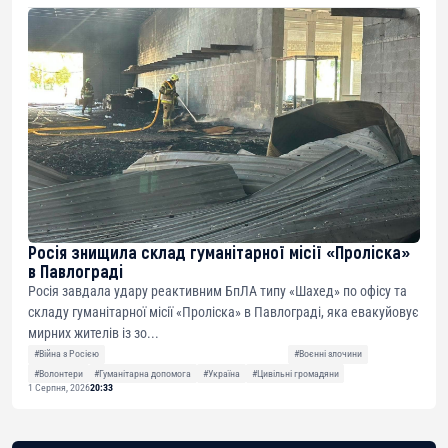
Росія знищила склад гуманітарної місії «Проліска»
в Павлограді
Росія завдала удару реактивним БпЛА типу «Шахед» по офісу та
складу гуманітарної місії «Проліска» в Павлограді, яка евакуйовує
мирних жителів із зо...
#Війна з Росією
#Воєнні злочини
#Волонтери
#Гуманітарна допомога
#Україна
#Цивільні громадяни
1 Серпня, 2026
20:33