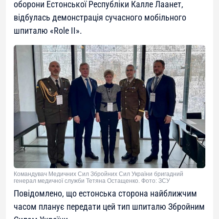
оборони Естонської Республіки Калле Лаанет,
відбулась демонстрація сучасного мобільного
шпиталю «Role II».
Командувач Медичних Сил Збройних Сил України бригадний
генерал медичної служби Тетяна Остащенко. Фото: ЗСУ
Повідомлено, що естонська сторона найближчим
часом планує передати цей тип шпиталю Збройним