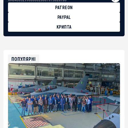
PATREON
PAYPAL
КРИПТА
BTC
bc1qg0z99m95fte7kj8faa7h2kvnq92wvc53exe8gm
USDT
0x8676644fA7B6d328310283cAC1065Ae01d97CEe7
ETH
0xfD02863D3289416fcF50975c9DFda13623f97758
ПОПУЛЯРНІ