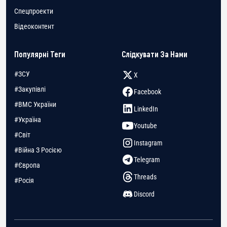
Спецпроекти
Відеоконтент
Популярні Теги
Слідкувати За Нами
#ЗСУ
X
#Закупівлі
Facebook
#ВМС України
LinkedIn
#Україна
Youtube
#Світ
Instagram
#Війна З Росією
Telegram
#Європа
Threads
#Росія
Discord