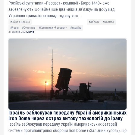
Російські супутники «Рассвет» компанії «Бюро 1440» вже
забезпечують щонайменше два «вікна зв’язку» на добу над
Україною тривалістю понад годину кож...
#Війна з Росією
#Звʼязок
#Космос
#Росія
#Супутник
#Супутники «Рассвет»
#Україна
31 Липня, 2026
22:46
Ізраїль заблокував передачу Україні американських
Iron Dome через острах витоку технологій до Ірану
Ізраїль заблокував передачу Україні американських батарей
системи протиповітряної оборони Iron Dome («Залізний купол»), що