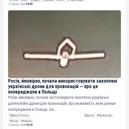
1 Серпня, 2026
14:43
Росія, ймовірно, почала використовувати захоплені
українські дрони для провокацій — про це
попереджали в Польщі
Росія, ймовірно, почала застосовувати захоплені українські
далекобійні дрони для провокацій, про можливість яких раніше
попереджали в Польщі. На...
#Війна з Росією
#Дрони
#Провокації
#Росія
#Україна
1 Серпня, 2026
19:19