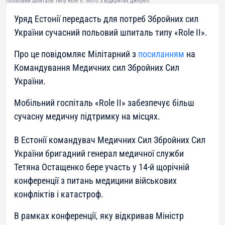
Польовий шпиталь типу Role II. Фото з відкритих джерел
Уряд Естонії передасть для потреб Збройних сил
України сучасний польовий шпиталь типу «Role II».
Про це повідомляє Мілітарний з
посиланням
на
Командування Медичних сил Збройних Сил
України.
Мобільний госпіталь «Role II» забезпечує більш
сучасну медичну підтримку на місцях.
В Естонії командувач Медичних Сил Збройних Сил
України бригадний генерал медичної служби
Тетяна Остащенко бере участь у 14-й щорічній
конференції з питань медицини військових
конфліктів і катастроф.
В рамках конференції, яку відкривав Міністр