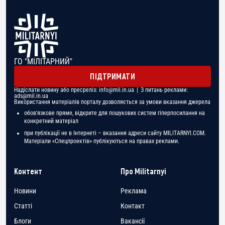
ГО "МІЛІТАРНИЙ"
ПІДТРИМАТИ
Надіслати новину або пресреліз:
info@mil.in.ua
| З питань реклами:
ads@mil.in.ua
Використання матеріалів порталу дозволяється за умови вказання джерела
обов'язкове пряме, відкрите для пошукових систем гіперпосилання на
конкретний матеріал
при публікації не в Інтернеті – вказання адреси сайту MILITARNYI.COM.
Матеріали «Спецпроектів» публікуються на правах реклами.
Контент
Про Militarnyi
Новини
Реклама
Статті
Контакт
Блоги
Вакансії