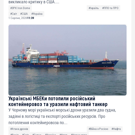
викликало критику в США....
#ЗРК Iron Dome
#Ізраїль
#ППО та ПРО
#Світ
#США
#Україна
1 Серпня, 2026
11:39
Українські МБЕКи потопили російський
контейнеровоз та уразили нафтовий танкер
У Чорному морі українські морські дрони уразили два судна,
задіяні в логістиці та експорті російських ресурсів. Про
потоплення контейнеровоза по...
#Атака дронів
#Війна з Росією
#Нафта
#Росія
#Світ
#Судно
#Україна
#Флот
#Чорне море