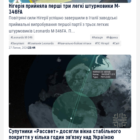
Нігерія прийняла перші три легкі штурмовики M-
346FA
Повітряні сили Нігерії успішно завершили в Італії заводські
приймальні випробування першої партії з трьох легких
штурмовиків Leonardo M-346FA. П...
#Leonardo M-346
#Авіація
#Африка
#Закупівлі
#Компанія Leonardo
#Навчально-бойові літаки
#ПС Нігерії
#Світ
27 Липня, 2026
23:44
Супутники «Рассвет» досягли вікна стабільного
покриття у кілька годин зв’язку над Україною