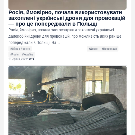
Росія, ймовірно, почала використовувати
захоплені українські дрони для провокацій
— про це попереджали в Польщі
Росія, ймовірно, почала застосовувати захоплені українські
далекобійні дрони для провокацій, про можливість яких раніше
попереджали в Польщі. На...
#Війна з Росією
#Дрони
#Провокації
#Росія
#Україна
1 Серпня, 2026
19:19