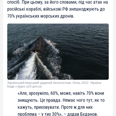
спосіб. При цьому, за його словами, під час атак на
російські кораблі, військові РФ знешкоджують до
70% українських морських дронів.
Український морський ударний безпілотник. Осінь 2022. Україна.
Кадр з відео u24.gov.ua
«
Але, зрозуміло, 60%, може, навіть 70% вони
знищують. Це правда. Немає чого тут, як то
кажуть, приховувати. Проте ж для них
проблема – у тих 30%
», – додав Буданов.