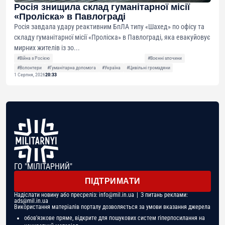
Росія знищила склад гуманітарної місії
«Проліска» в Павлограді
Росія завдала удару реактивним БпЛА типу «Шахед» по офісу та
складу гуманітарної місії «Проліска» в Павлограді, яка евакуйовує
мирних жителів із зо...
#Війна з Росією
#Воєнні злочини
#Волонтери
#Гуманітарна допомога
#Україна
#Цивільні громадяни
1 Серпня, 2026
20:33
ГО "МІЛІТАРНИЙ"
ПІДТРИМАТИ
Надіслати новину або пресреліз:
info@mil.in.ua
| З питань реклами:
ads@mil.in.ua
Використання матеріалів порталу дозволяється за умови вказання джерела
обов'язкове пряме, відкрите для пошукових систем гіперпосилання на