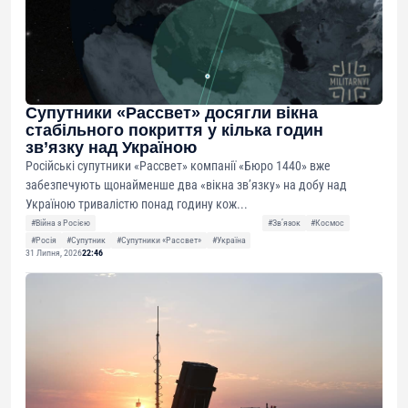
Супутники «Рассвет» досягли вікна
стабільного покриття у кілька годин
зв’язку над Україною
Російські супутники «Рассвет» компанії «Бюро 1440» вже
забезпечують щонайменше два «вікна зв’язку» на добу над
Україною тривалістю понад годину кож...
#Війна з Росією
#Звʼязок
#Космос
#Росія
#Супутник
#Супутники «Рассвет»
#Україна
31 Липня, 2026
22:46