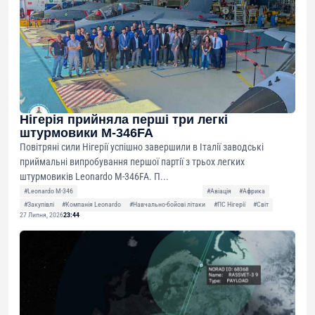
Нігерія прийняла перші три легкі
штурмовики M-346FA
Повітряні сили Нігерії успішно завершили в Італії заводські
приймальні випробування першої партії з трьох легких
штурмовиків Leonardo M-346FA. П...
#Leonardo M-346
#Авіація
#Африка
#Закупівлі
#Компанія Leonardo
#Навчально-бойові літаки
#ПС Нігерії
#Світ
27 Липня, 2026
23:44