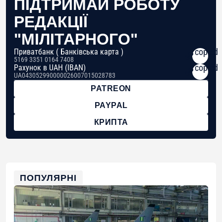
ПІДТРИМАЙ РОБОТУ
РЕДАКЦІЇ
"МІЛІТАРНОГО"
copied
Приватбанк ( Банківська карта )
5169 3351 0164 7408
copied
Рахунок в UAH (IBAN)
UA043052990000026007015028783
PATREON
PAYPAL
КРИПТА
copied
BTC
bc1qg0z99m95fte7kj8faa7h2kvnq92wvc53exe8gm
copied
USDT
0x8676644fA7B6d328310283cAC1065Ae01d97CEe7
copied
ETH
0xfD02863D3289416fcF50975c9DFda13623f97758
ПОПУЛЯРНІ