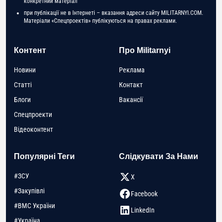
конкретний матеріал
при публікації не в Інтернеті – вказання адреси сайту MILITARNYI.COM.
Матеріали «Спецпроектів» публікуються на правах реклами.
Контент
Про Militarnyi
Новини
Реклама
Статті
Контакт
Блоги
Вакансії
Спецпроекти
Відеоконтент
Популярні Теги
Слідкувати За Нами
#ЗСУ
X
#Закупівлі
Facebook
#ВМС України
LinkedIn
#Україна