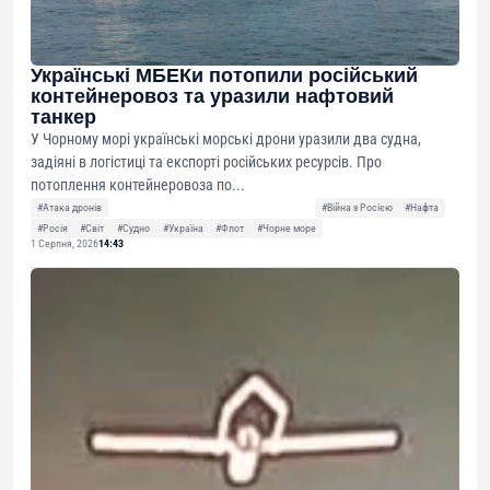
Українські МБЕКи потопили російський
контейнеровоз та уразили нафтовий
танкер
У Чорному морі українські морські дрони уразили два судна,
задіяні в логістиці та експорті російських ресурсів. Про
потоплення контейнеровоза по...
#Атака дронів
#Війна з Росією
#Нафта
#Росія
#Світ
#Судно
#Україна
#Флот
#Чорне море
1 Серпня, 2026
14:43