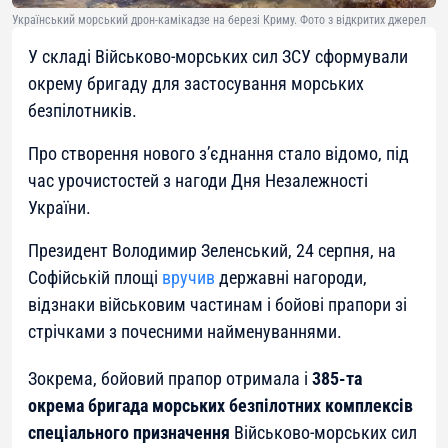
Український морський дрон-камікадзе на березі Криму. Фото з відкритих джерел
У складі Військово-морських сил ЗСУ сформували
окрему бригаду для застосування морських
безпілотників.
Про створення нового з’єднання стало відомо, під
час урочистостей з нагоди Дня Незалежності
України.
Президент Володимир Зеленський, 24 серпня, на
Софійській площі
вручив
державні нагороди,
відзнаки військовим частинам і бойові прапори зі
стрічками з почесними найменуваннями.
Зокрема, бойовий прапор отримала і
385-та
окрема бригада морських безпілотних комплексів
спеціального призначення
Військово-морських сил