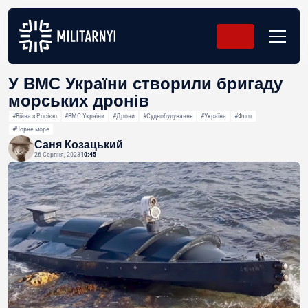
У ВМС України створили бригаду
морських дронів
#Війна з Росією
#ВМС України
#Дрони
#Суднобудування
#Україна
#Флот
#Чорне море
Саня Козацький
26 Серпня, 2023
10:45