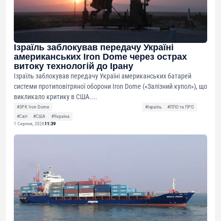
Ізраїль заблокував передачу Україні
американських Iron Dome через острах
витоку технологій до Ірану
Ізраїль заблокував передачу Україні американських батарей
системи протиповітряної оборони Iron Dome («Залізний купол»), що
викликало критику в США....
#ЗРК Iron Dome
#Ізраїль
#ППО та ПРО
#Світ
#США
#Україна
1 Серпня, 2026
11:39