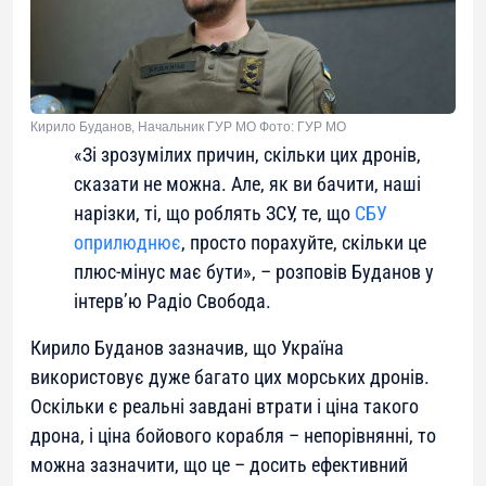
Кирило Буданов, Начальник ГУР МО Фото: ГУР МО
«Зі зрозумілих причин, скільки цих дронів,
сказати не можна. Але, як ви бачити, наші
нарізки, ті, що роблять ЗСУ, те, що
СБУ
оприлюднює
, просто порахуйте, скільки це
плюс-мінус має бути», – розповів Буданов у
інтерв’ю Радіо Свобода.
Кирило Буданов зазначив, що Україна
використовує дуже багато цих морських дронів.
Оскільки є реальні завдані втрати і ціна такого
дрона, і ціна бойового корабля – непорівнянні, то
можна зазначити, що це – досить ефективний