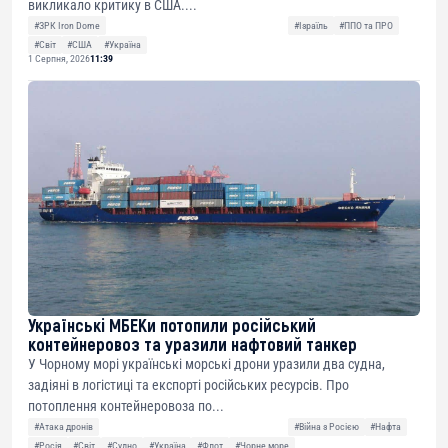
викликало критику в США....
#ЗРК Iron Dome
#Ізраїль
#ППО та ПРО
#Світ
#США
#Україна
1 Серпня, 2026
11:39
Українські МБЕКи потопили російський
контейнеровоз та уразили нафтовий танкер
У Чорному морі українські морські дрони уразили два судна,
задіяні в логістиці та експорті російських ресурсів. Про
потоплення контейнеровоза по...
#Атака дронів
#Війна з Росією
#Нафта
#Росія
#Світ
#Судно
#Україна
#Флот
#Чорне море