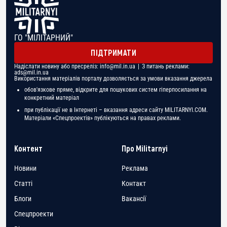
ГО "МІЛІТАРНИЙ"
ПІДТРИМАТИ
Надіслати новину або пресреліз:
info@mil.in.ua
| З питань реклами:
ads@mil.in.ua
Використання матеріалів порталу дозволяється за умови вказання джерела
обов'язкове пряме, відкрите для пошукових систем гіперпосилання на
конкретний матеріал
при публікації не в Інтернеті – вказання адреси сайту MILITARNYI.COM.
Матеріали «Спецпроектів» публікуються на правах реклами.
Контент
Про Militarnyi
Новини
Реклама
Статті
Контакт
Блоги
Вакансії
Спецпроекти