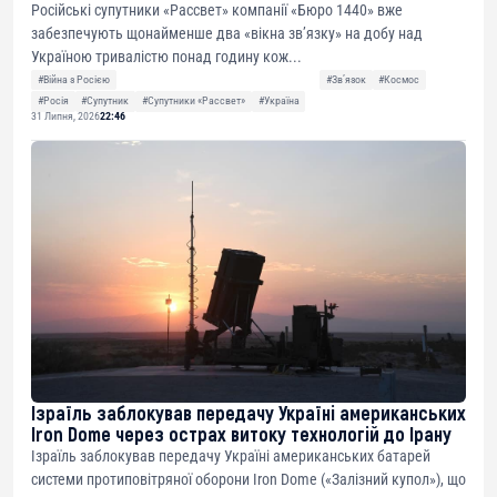
Російські супутники «Рассвет» компанії «Бюро 1440» вже
забезпечують щонайменше два «вікна зв’язку» на добу над
Україною тривалістю понад годину кож...
#Війна з Росією
#Звʼязок
#Космос
#Росія
#Супутник
#Супутники «Рассвет»
#Україна
31 Липня, 2026
22:46
Ізраїль заблокував передачу Україні американських
Iron Dome через острах витоку технологій до Ірану
Ізраїль заблокував передачу Україні американських батарей
системи протиповітряної оборони Iron Dome («Залізний купол»), що