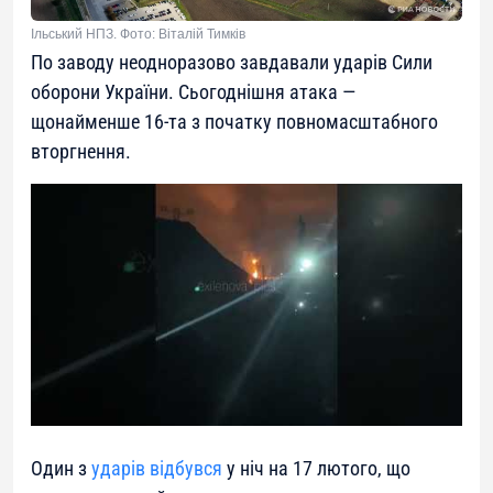
Ільський НПЗ. Фото: Віталій Тимків
По заводу неодноразово завдавали ударів Сили
оборони України. Сьогоднішня атака —
щонайменше 16-та з початку повномасштабного
вторгнення.
Один з
ударів відбувся
у ніч на 17 лютого, що