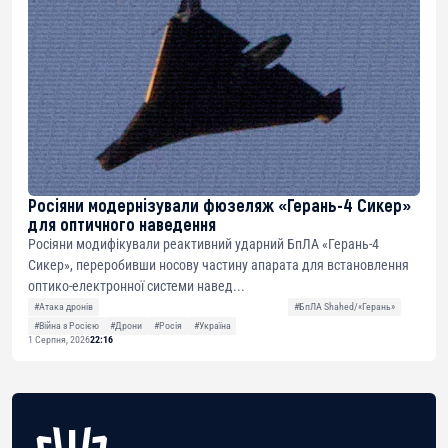
Росіяни модернізували фюзеляж «Герань-4 Сикер»
для оптичного наведення
Росіяни модифікували реактивний ударний БпЛА «Герань-4
Сикер», переробивши носову частину апарата для встановлення
оптико-електронної системи навед...
#Атака дронів
#БпЛА Shahed/«Герань»
#Війна з Росією
#Дрони
#Росія
#Україна
1 Серпня, 2026
22:16