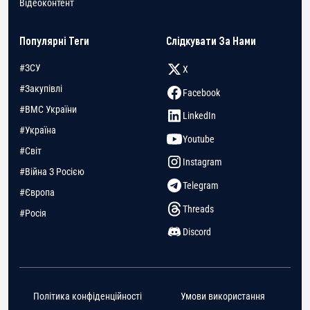
Відеоконтент
Популярні Теги
Слідкувати За Нами
#ЗСУ
X
#Закупівлі
Facebook
#ВМС України
LinkedIn
#Україна
Youtube
#Світ
Instagram
#Війна З Росією
Telegram
#Європа
Threads
#Росія
Discord
Політика конфіденційності
Умови використання