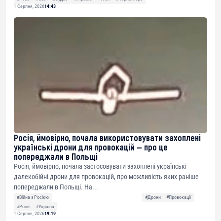
1 Серпня, 2026
14:43
Росія, ймовірно, почала використовувати захоплені
українські дрони для провокацій — про це
попереджали в Польщі
Росія, ймовірно, почала застосовувати захоплені українські
далекобійні дрони для провокацій, про можливість яких раніше
попереджали в Польщі. На...
#Війна з Росією
#Дрони
#Провокації
#Росія
#Україна
1 Серпня, 2026
19:19