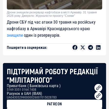
Дрони знищили резервуар нафтобази в місті Армавір. 31 травня
2026 року. Джерело: Журналісти проєкту “Схеми”
Дрони СБУ під час атаки 30 травня на російську
нафтобазу в Армавірі Краснодарського краю
знищили
один із резервуарів.
Поширити в соцмережах:
ПІДТРИМАЙ РОБОТУ РЕДАКЦІЇ
"МІЛІТАРНОГО"
Приватбанк ( Банківська карта )
5169 3351 0164 7408
Рахунок в UAH (IBAN)
UA043052990000026007015028783
PATREON