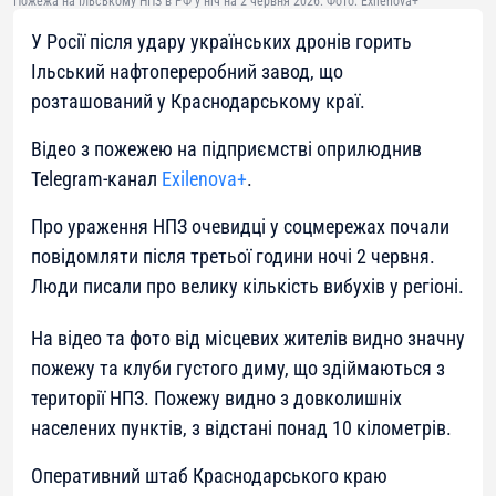
Пожежа на Ільському НПЗ в РФ у ніч на 2 червня 2026. Фото: Exilenova+
У Росії після удару українських дронів горить
Ільський нафтопереробний завод, що
розташований у Краснодарському краї.
Відео з пожежею на підприємстві оприлюднив
Telegram-канал
Exilenova+
.
Про ураження НПЗ очевидці у соцмережах почали
повідомляти після третьої години ночі 2 червня.
Люди писали про велику кількість вибухів у регіоні.
На відео та фото від місцевих жителів видно значну
пожежу та клуби густого диму, що здіймаються з
території НПЗ. Пожежу видно з довколишніх
населених пунктів, з відстані понад 10 кілометрів.
Оперативний штаб Краснодарського краю