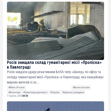
Росія знищила склад гуманітарної місії «Проліска»
в Павлограді
Росія завдала удару реактивним БпЛА типу «Шахед» по офісу та
складу гуманітарної місії «Проліска» в Павлограді, яка евакуйовує
мирних жителів із зо...
#Війна з Росією
#Воєнні злочини
#Волонтери
#Гуманітарна допомога
#Україна
#Цивільні громадяни
1 Серпня, 2026
20:33