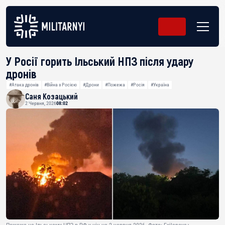
У Росії горить Ільський НПЗ після удару
дронів
#Атака дронів
#Війна з Росією
#Дрони
#Пожежа
#Росія
#Україна
Саня Козацький
2 Червня, 2026
08:02