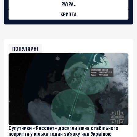
PAYPAL
КРИПТА
BTC
bc1qg0z99m95fte7kj8faa7h2kvnq92wvc53exe8gm
USDT
0x8676644fA7B6d328310283cAC1065Ae01d97CEe7
ETH
0xfD02863D3289416fcF50975c9DFda13623f97758
ПОПУЛЯРНІ
Супутники «Рассвет» досягли вікна стабільного
покриття у кілька годин зв’язку над Україною