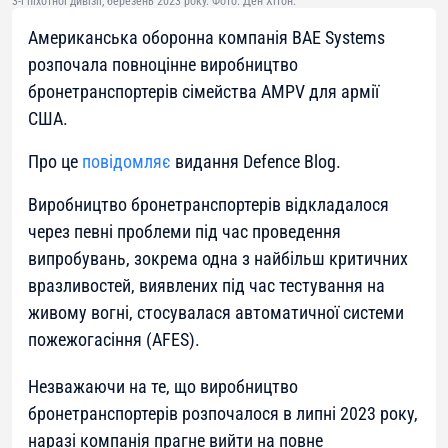
3-ї піхотної дивізії, березень 2023 року. Фото: Ден Хітон.
Американська оборонна компанія BAE Systems
розпочала повноцінне виробництво
бронетранспортерів сімейства AMPV для армії
США.
Про це
повідомляє
видання Defence Blog.
Виробництво бронетранспортерів відкладалося
через певні проблеми під час проведення
випробувань, зокрема одна з найбільш критичних
вразливостей, виявлених під час тестування на
живому вогні, стосувалася автоматичної системи
пожежогасіння (AFES).
Незважаючи на те, що виробництво
бронетранспортерів розпочалося в липні 2023 року,
наразі компанія прагне вийти на повне