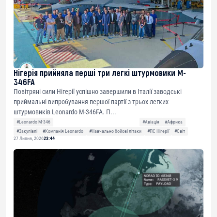
Нігерія прийняла перші три легкі штурмовики M-
346FA
Повітряні сили Нігерії успішно завершили в Італії заводські
приймальні випробування першої партії з трьох легких
штурмовиків Leonardo M-346FA. П...
#Leonardo M-346
#Авіація
#Африка
#Закупівлі
#Компанія Leonardo
#Навчально-бойові літаки
#ПС Нігерії
#Світ
27 Липня, 2026
23:44