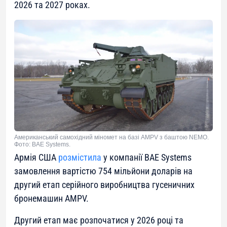
2026 та 2027 роках.
Американський самохідний міномет на базі AMPV з баштою NEMO.
Фото: BAE Systems.
Армія США
розмістила
у компанії BAE Systems
замовлення вартістю 754 мільйони доларів на
другий етап серійного виробництва гусеничних
бронемашин AMPV.
Другий етап має розпочатися у 2026 році та