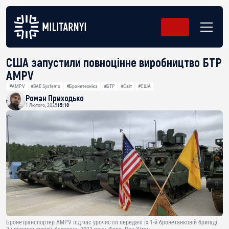
США запустили повноцінне виробництво БТР
AMPV
#AMPV
#BAE Systems
#Бронетехніка
#БТР
#Світ
#США
Роман Приходько
1 Лютого, 2025
15:10
Бронетранспортер AMPV під час урочистої передачі їх 1-й бронетанковій бригаді