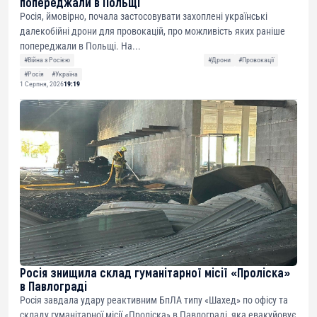
попереджали в Польщі
Росія, ймовірно, почала застосовувати захоплені українські
далекобійні дрони для провокацій, про можливість яких раніше
попереджали в Польщі. На...
#Війна з Росією
#Дрони
#Провокації
#Росія
#Україна
1 Серпня, 2026
19:19
Росія знищила склад гуманітарної місії «Проліска»
в Павлограді
Росія завдала удару реактивним БпЛА типу «Шахед» по офісу та
складу гуманітарної місії «Проліска» в Павлограді, яка евакуйовує