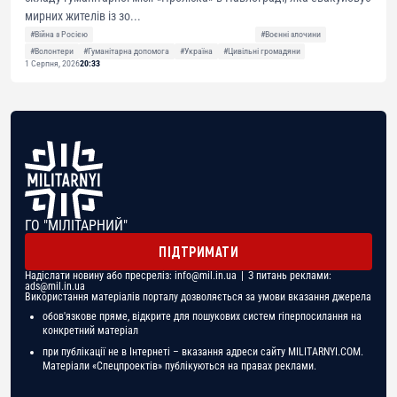
мирних жителів із зо...
#Війна з Росією
#Воєнні злочини
#Волонтери
#Гуманітарна допомога
#Україна
#Цивільні громадяни
1 Серпня, 2026
20:33
ГО "МІЛІТАРНИЙ"
ПІДТРИМАТИ
Надіслати новину або пресреліз:
info@mil.in.ua
| З питань реклами:
ads@mil.in.ua
Використання матеріалів порталу дозволяється за умови вказання джерела
обов'язкове пряме, відкрите для пошукових систем гіперпосилання на
конкретний матеріал
при публікації не в Інтернеті – вказання адреси сайту MILITARNYI.COM.
Матеріали «Спецпроектів» публікуються на правах реклами.