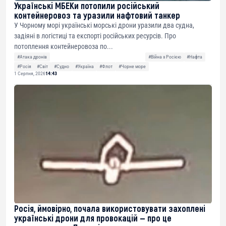
Українські МБЕКи потопили російський
контейнеровоз та уразили нафтовий танкер
У Чорному морі українські морські дрони уразили два судна,
задіяні в логістиці та експорті російських ресурсів. Про
потоплення контейнеровоза по...
#Атака дронів
#Війна з Росією
#Нафта
#Росія
#Світ
#Судно
#Україна
#Флот
#Чорне море
1 Серпня, 2026
14:43
Росія, ймовірно, почала використовувати захоплені
українські дрони для провокацій — про це