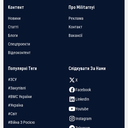
Контент
Про Militarnyi
Новини
Реклама
Статті
Контакт
Блоги
Вакансії
Спецпроекти
Відеоконтент
Популярні Теги
Слідкувати За Нами
#ЗСУ
X
#Закупівлі
Facebook
#ВМС України
LinkedIn
#Україна
Youtube
#Світ
Instagram
#Війна З Росією