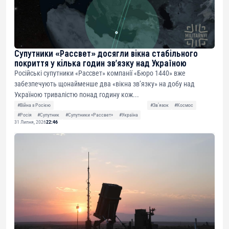
Супутники «Рассвет» досягли вікна стабільного
покриття у кілька годин зв’язку над Україною
Російські супутники «Рассвет» компанії «Бюро 1440» вже
забезпечують щонайменше два «вікна зв’язку» на добу над
Україною тривалістю понад годину кож...
#Війна з Росією
#Звʼязок
#Космос
#Росія
#Супутник
#Супутники «Рассвет»
#Україна
31 Липня, 2026
22:46