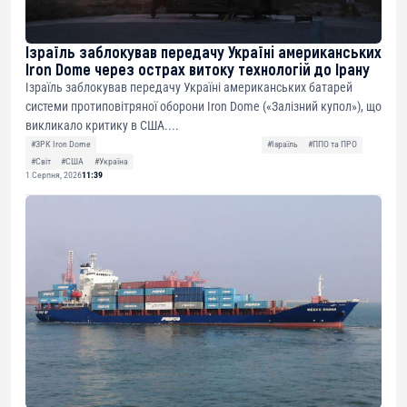
Ізраїль заблокував передачу Україні американських
Iron Dome через острах витоку технологій до Ірану
Ізраїль заблокував передачу Україні американських батарей
системи протиповітряної оборони Iron Dome («Залізний купол»), що
викликало критику в США....
#ЗРК Iron Dome
#Ізраїль
#ППО та ПРО
#Світ
#США
#Україна
1 Серпня, 2026
11:39