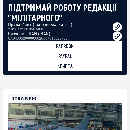
ПІДТРИМАЙ РОБОТУ РЕДАКЦІЇ
"МІЛІТАРНОГО"
Приватбанк ( Банківська карта )
5169 3351 0164 7408
Рахунок в UAH (IBAN)
UA043052990000026007015028783
PATREON
PAYPAL
КРИПТА
BTC
bc1qg0z99m95fte7kj8faa7h2kvnq92wvc53exe8gm
USDT
0x8676644fA7B6d328310283cAC1065Ae01d97CEe7
ETH
0xfD02863D3289416fcF50975c9DFda13623f97758
ПОПУЛЯРНІ