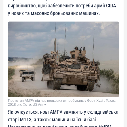
виробництво, щоб забезпечити потреби армії США
у нових та масових броньованих машинах.
Прототип AMPV під час польових випробувань у Форт-Худі , Техас,
2018 рік. Фото: US Army
Як очікується, нові AMPV замінять у складі війська
старі М113, а також машини на їхній базі.