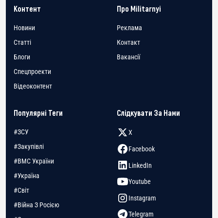
Контент
Про Militarnyi
Новини
Реклама
Статті
Контакт
Блоги
Вакансії
Спецпроекти
Відеоконтент
Популярні Теги
Слідкувати За Нами
#ЗСУ
X
#Закупівлі
Facebook
#ВМС України
LinkedIn
#Україна
Youtube
#Світ
Instagram
#Війна З Росією
Telegram