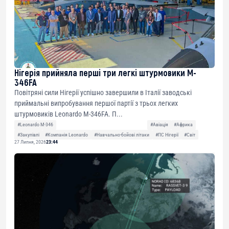
Нігерія прийняла перші три легкі штурмовики M-
346FA
Повітряні сили Нігерії успішно завершили в Італії заводські
приймальні випробування першої партії з трьох легких
штурмовиків Leonardo M-346FA. П...
#Leonardo M-346
#Авіація
#Африка
#Закупівлі
#Компанія Leonardo
#Навчально-бойові літаки
#ПС Нігерії
#Світ
27 Липня, 2026
23:44