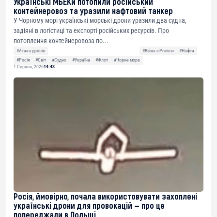
Українські МБЕКи потопили російський
контейнеровоз та уразили нафтовий танкер
У Чорному морі українські морські дрони уразили два судна,
задіяні в логістиці та експорті російських ресурсів. Про
потоплення контейнеровоза по...
#Атака дронів
#Війна з Росією
#Нафта
#Росія
#Світ
#Судно
#Україна
#Флот
#Чорне море
1 Серпня, 2026
14:43
Росія, ймовірно, почала використовувати захоплені
українські дрони для провокацій — про це
попереджали в Польщі