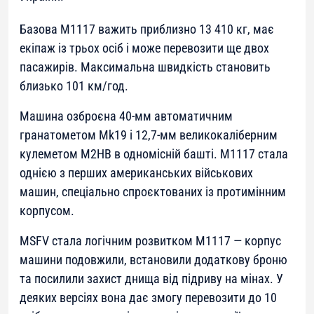
Базова M1117 важить приблизно 13 410 кг, має
екіпаж із трьох осіб і може перевозити ще двох
пасажирів. Максимальна швидкість становить
близько 101 км/год.
Машина озброєна 40-мм автоматичним
гранатометом Mk19 і 12,7-мм великокаліберним
кулеметом M2HB в одномісній башті. M1117 стала
однією з перших американських військових
машин, спеціально спроєктованих із протимінним
корпусом.
MSFV стала логічним розвитком M1117 — корпус
машини подовжили, встановили додаткову броню
та посилили захист днища від підриву на мінах. У
деяких версіях вона дає змогу перевозити до 10