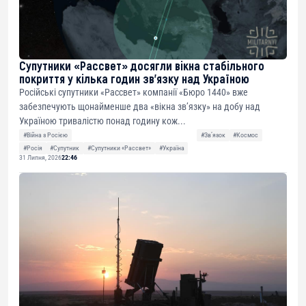
Супутники «Рассвет» досягли вікна стабільного
покриття у кілька годин зв’язку над Україною
Російські супутники «Рассвет» компанії «Бюро 1440» вже
забезпечують щонайменше два «вікна зв’язку» на добу над
Україною тривалістю понад годину кож...
#Війна з Росією
#Звʼязок
#Космос
#Росія
#Супутник
#Супутники «Рассвет»
#Україна
31 Липня, 2026
22:46