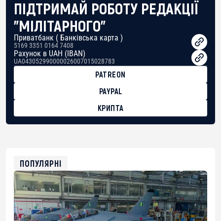
ПІДТРИМАЙ РОБОТУ РЕДАКЦІЇ
"МІЛІТАРНОГО"
Приватбанк ( Банківська карта )
5169 3351 0164 7408
Рахунок в UAH (IBAN)
UA043052990000026007015028783
PATREON
PAYPAL
КРИПТА
BTC
bc1qg0z99m95fte7kj8faa7h2kvnq92wvc53exe8gm
USDT
0x8676644fA7B6d328310283cAC1065Ae01d97CEe7
ETH
0xfD02863D3289416fcF50975c9DFda13623f97758
ПОПУЛЯРНІ