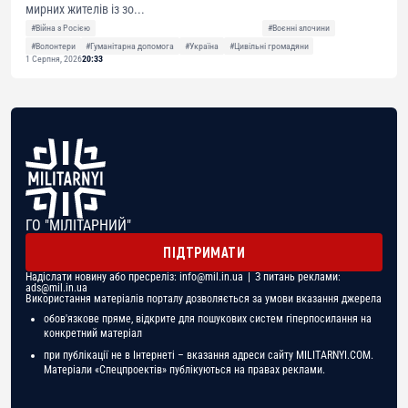
мирних жителів із зо...
#Війна з Росією
#Воєнні злочини
#Волонтери
#Гуманітарна допомога
#Україна
#Цивільні громадяни
1 Серпня, 2026
20:33
ГО "МІЛІТАРНИЙ"
ПІДТРИМАТИ
Надіслати новину або пресреліз:
info@mil.in.ua
| З питань реклами:
ads@mil.in.ua
Використання матеріалів порталу дозволяється за умови вказання джерела
обов'язкове пряме, відкрите для пошукових систем гіперпосилання на
конкретний матеріал
при публікації не в Інтернеті – вказання адреси сайту MILITARNYI.COM.
Матеріали «Спецпроектів» публікуються на правах реклами.