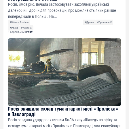
Росія, ймовірно, почала застосовувати захоплені українські
далекобійні дрони для провокацій, про можливість яких раніше
попереджали в Польщі. На...
#Війна з Росією
#Дрони
#Провокації
#Росія
#Україна
1 Серпня, 2026
19:19
Росія знищила склад гуманітарної місії «Проліска»
в Павлограді
Росія завдала удару реактивним БпЛА типу «Шахед» по офісу та
складу гуманітарної місії «Проліска» в Павлограді, яка евакуйовує