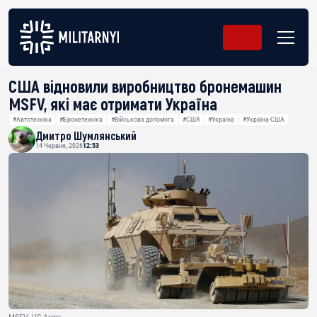
США відновили виробництво бронемашин
MSFV, які має отримати Україна
#Автотехніка
#Бронетехніка
#Військова допомога
#США
#Україна
#Україна-США
Дмитро Шумлянський
14 Червня, 2026
12:53