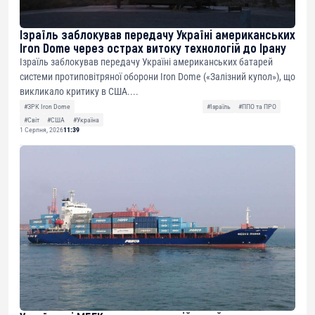
Ізраїль заблокував передачу Україні американських
Iron Dome через острах витоку технологій до Ірану
Ізраїль заблокував передачу Україні американських батарей
системи протиповітряної оборони Iron Dome («Залізний купол»), що
викликало критику в США....
#ЗРК Iron Dome
#Ізраїль
#ППО та ПРО
#Світ
#США
#Україна
1 Серпня, 2026
11:39