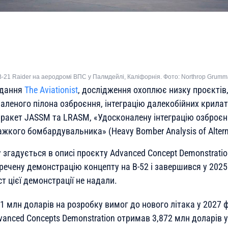
21 Raider на аеродромі ВПС у Палмдейлі, Каліфорнія. Фото: Northrop Grum
идання
The Aviationist
, дослідження охоплює низку проєктів
аленого пілона озброєння, інтеграцію далекобійних крилат
ракет JASSM та LRASM, «Удосконалену інтеграцію озброєн
жкого бомбардувальника» (Heavy Bomber Analysis of Alterna
згадується в описі проєкту Advanced Concept Demonstratio
речену демонстрацію концепту на B-52 і завершився у 2025
ст цієї демонстрації не надали.
 млн доларів на розробку вимог до нового літака у 2027 ф
vanced Concepts Demonstration отримав 3,872 млн доларів 