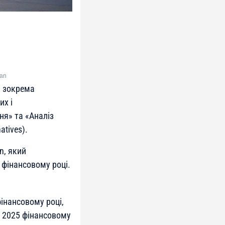
man
, зокрема
их і
ня» та «Аналіз
tives).
n, який
 фінансовому році.
інансовому році,
у 2025 фінансовому