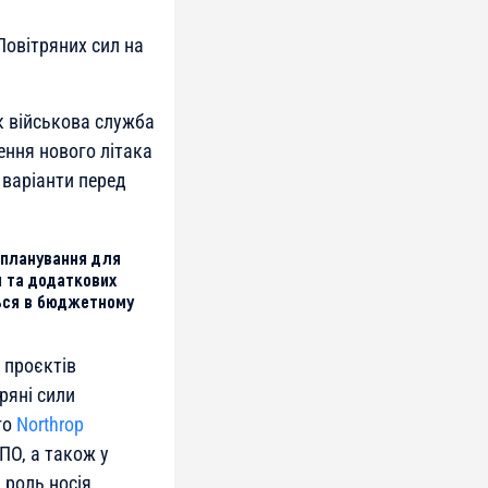
овітряних сил на
к військова служба
ення нового літака
 варіанти перед
 планування для
 та додаткових
ься в бюджетному
 проєктів
ряні сили
го
Northrop
ПО, а також у
 роль носія