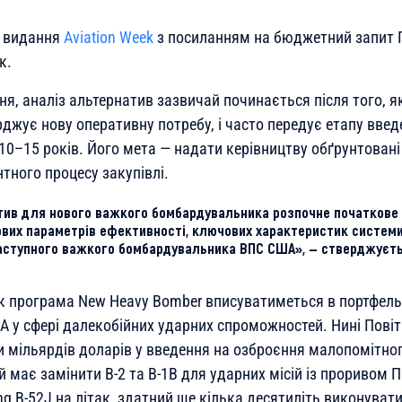
о видання
Aviation Week
з посиланням на бюджетний запит П
к.
я, аналіз альтернатив зазвичай починається після того, я
джує нову оперативну потребу, і часто передує етапу введ
10–15 років. Його мета — надати керівництву обґрунтовані
тного процесу закупівлі.
тив для нового важкого бомбардувальника розпочне початкове
вих параметрів ефективності, ключових характеристик системи
аступного важкого бомбардувальника ВПС США», — стверджуєт
як програма New Heavy Bomber вписуватиметься в портфель
А у сфері далекобійних ударних спроможностей. Нині Повіт
и мільярдів доларів у введення на озброєння малопомітно
ий має замінити B-2 та B-1B для ударних місій із проривом П
g B-52J на літак, здатний ще кілька десятиліть виконувати