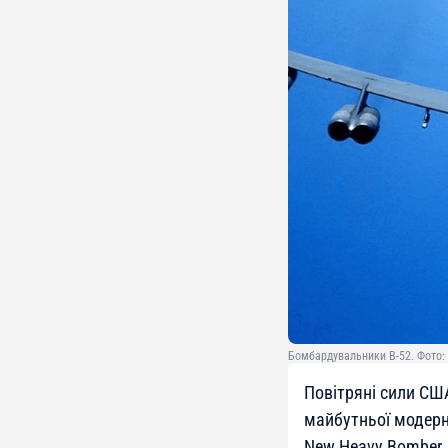
Бомбардувальники B-52. Фото: 
Повітряні сили СШ
майбутньої модерні
New Heavy Bomber.