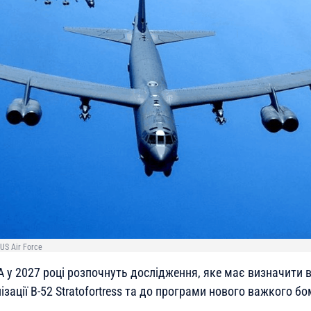
US Air Force
А у 2027 році розпочнуть дослідження, яке має визначити 
зації B-52 Stratofortress та до програми нового важкого 