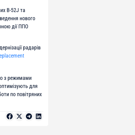
их B-52J та
введення нового
оною дії ППО
ернізації радарів
eplacement
но з режимами
ї оптимізують для
боти по повітряних