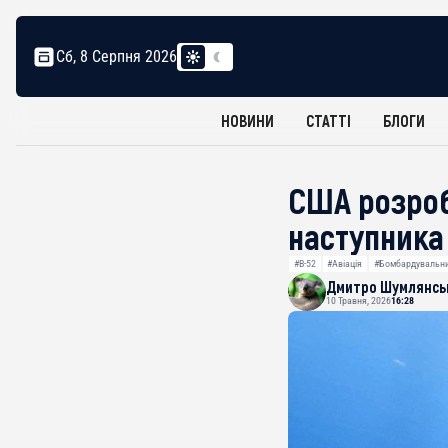
Сб, 8 Серпня 2026
НОВИНИ
СТАТТІ
БЛОГИ
США розроб
наступника
#B-52
#Авіація
#Бомбардувальн
Дмитро Шумлянсь
10 Травня, 2026
16:28