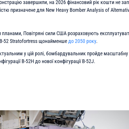
онстрацію завершили, на 2026 фінансовий рік кошти не зап
стю призначене для New Heavy Bomber Analysis of Alternati
и планами, Повітряні сили США розраховують експлуатува
-52 Stratofortress щонайменше
до 2050 року
.
туальним у цій ролі, бомбардувальник пройде масштабну 
фігурації B-52H до нової конфігурації B-52J.