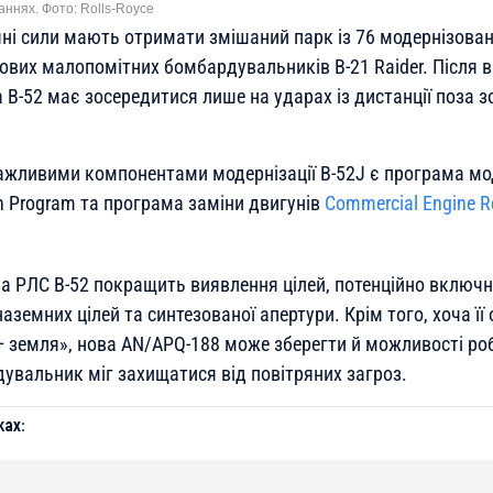
аннях. Фото: Rolls-Royce
яні сили мають отримати змішаний парк із 76 модернізован
вих малопомітних бомбардувальників B-21 Raider. Після 
B-52 має зосередитися лише на ударах із дистанції поза з
жливими компонентами модернізації B-52J є програма мод
n Program та програма заміни двигунів
Commercial Engine R
ва РЛС B-52 покращить виявлення цілей, потенційно включ
наземних цілей та синтезованої апертури. Крім того, хоча ї
— земля», нова AN/APQ-188 може зберегти й можливості ро
дувальник міг захищатися від повітряних загроз.
ах: