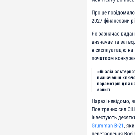
Про це повідомил
2027 фінансовий рі
Як зазначає виданн
визначає та затвер
в експлуатацію на 
початком конкурен
«Аналіз альтерна
визначення ключо
параметрів для н
запиті.
Наразі невідомо, 
Повітряних сил СШ
інвестують десятк
Grumman B-21
, як
перетворення Boein