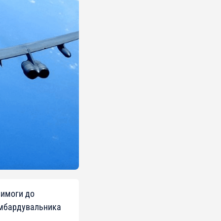
вимоги до
бомбардувальника