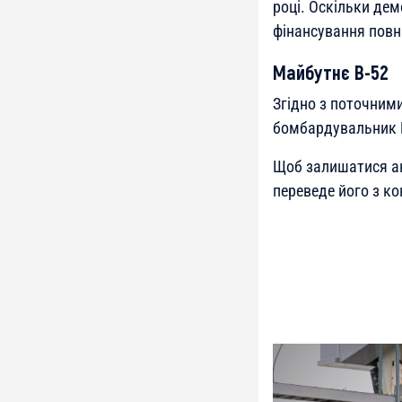
році. Оскільки дем
фінансування повні
Майбутнє B-52
Згідно з поточним
бомбардувальник B
Щоб залишатися ак
переведе його з кон