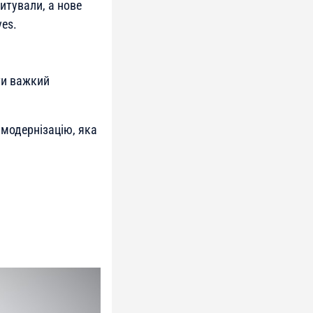
итували, а нове
ves.
ти важкий
модернізацію, яка