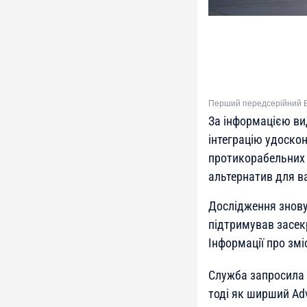
Перший передсерійний B-
За інформацією в
інтеграцію удоскон
протикорабельних 
альтернатив для ва
Дослідження знову 
підтримував засек
Інформації про змі
Служба запросила 1
тоді як ширший Ad