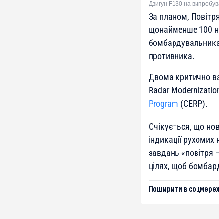
Двигун F130 на випробув
За планом, Повітр
щонайменше 100 но
бомбардувальника 
противника.
Двома критично ва
Radar Modernizatio
Program
(CERP).
Очікується, що но
індикації рухомих 
завдань «повітря 
цілях, щоб бомбар
Поширити в соцмереж