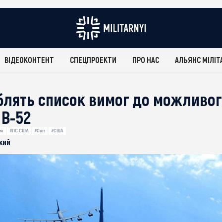
ВІДЕОКОНТЕНТ
СПЕЦПРОЕКТИ
ПРО НАС
АЛЬЯНС МІЛІТ
лять список вимог до можливо
 B-52
ик
#ПС США
#Світ
#США
кий