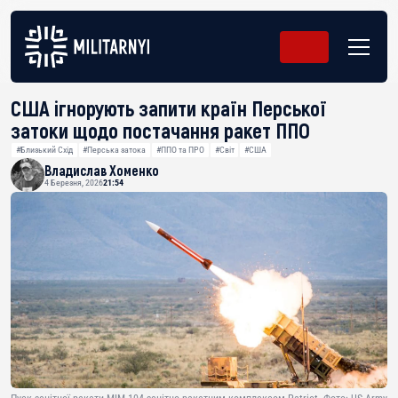
США ігнорують запити країн Перської
затоки щодо постачання ракет ППО
#Близький Схід
#Перська затока
#ППО та ПРО
#Світ
#США
Владислав Хоменко
4 Березня, 2026
21:54