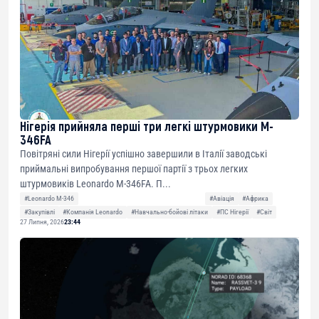
Нігерія прийняла перші три легкі штурмовики M-
346FA
Повітряні сили Нігерії успішно завершили в Італії заводські
приймальні випробування першої партії з трьох легких
штурмовиків Leonardo M-346FA. П...
#Leonardo M-346
#Авіація
#Африка
#Закупівлі
#Компанія Leonardo
#Навчально-бойові літаки
#ПС Нігерії
#Світ
27 Липня, 2026
23:44