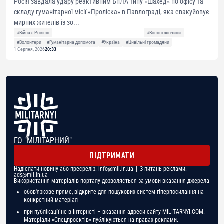
Росія завдала удару реактивним БпЛА типу «Шахед» по офісу та
складу гуманітарної місії «Проліска» в Павлограді, яка евакуйовує
мирних жителів із зо...
#Війна з Росією
#Воєнні злочини
#Волонтери
#Гуманітарна допомога
#Україна
#Цивільні громадяни
1 Серпня, 2026
20:33
ГО "МІЛІТАРНИЙ"
ПІДТРИМАТИ
Надіслати новину або пресреліз:
info@mil.in.ua
| З питань реклами:
ads@mil.in.ua
Використання матеріалів порталу дозволяється за умови вказання джерела
обов'язкове пряме, відкрите для пошукових систем гіперпосилання на
конкретний матеріал
при публікації не в Інтернеті – вказання адреси сайту MILITARNYI.COM.
Матеріали «Спецпроектів» публікуються на правах реклами.