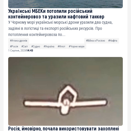
Українські МБЕКи потопили російський
контейнеровоз та уразили нафтовий танкер
У Чорному морі українські морські дрони уразили два судна,
задіяні в логістиці та експорті російських ресурсів. Про
потоплення контейнеровоза по...
#Атака дронів
#Війна з Росією
#Нафта
#Росія
#Світ
#Судно
#Україна
#Флот
#Чорне море
1 Серпня, 2026
14:43
Росія, ймовірно, почала використовувати захоплені