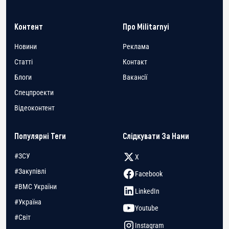
Контент
Про Militarnyi
Новини
Реклама
Статті
Контакт
Блоги
Вакансії
Спецпроекти
Відеоконтент
Популярні Теги
Слідкувати За Нами
#ЗСУ
X
#Закупівлі
Facebook
#ВМС України
LinkedIn
#Україна
Youtube
#Світ
Instagram