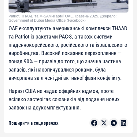
Patriot, THAAD та M-SAM-II армії ОАЕ. Травень 2025. Джерело:
Government of Dubai Media Office (Facebook)
ОАЕ експлуатують американські комплекси THAAD
та Patriot із ракетами PAC-3, а також системи
південнокорейського, російського та ізраїльського
виробництва. Високий показник перехоплення —
понад 90% — призвів до того, що значна частина
запасів, які накопичувалися роками, була
вичерпана за лічені дні активної фази конфлікту.
Наразі США не надає офіційних відмов, проте
всіляко застерігає союзників від подання нових
заявок на доукомплектування.
Поширити в соцмережах: