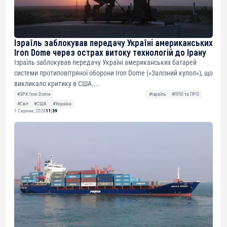
Ізраїль заблокував передачу Україні американських
Iron Dome через острах витоку технологій до Ірану
Ізраїль заблокував передачу Україні американських батарей
системи протиповітряної оборони Iron Dome («Залізний купол»), що
викликало критику в США....
#ЗРК Iron Dome
#Ізраїль
#ППО та ПРО
#Світ
#США
#Україна
1 Серпня, 2026
11:39