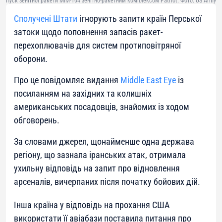
Пуск зенітної ракети MIM-104 зенітно-ракетним комплексом Patriot. Фото: US Army
Сполучені Штати
ігнорують запити країн Перської
затоки щодо поповнення запасів ракет-
перехоплювачів для систем протиповітряної
оборони.
Про це повідомляє видання
Middle East Eye
із
посиланням на західних та колишніх
американських посадовців, знайомих із ходом
обговорень.
За словами джерел, щонайменше одна держава
регіону, що зазнала іранських атак, отримала
ухильну відповідь на запит про відновлення
арсеналів, вичерпаних після початку бойових дій.
Інша країна у відповідь на прохання США
використати її авіабази поставила питання про