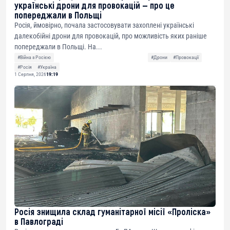
українські дрони для провокацій — про це
попереджали в Польщі
Росія, ймовірно, почала застосовувати захоплені українські
далекобійні дрони для провокацій, про можливість яких раніше
попереджали в Польщі. На...
#Війна з Росією
#Дрони
#Провокації
#Росія
#Україна
1 Серпня, 2026
19:19
Росія знищила склад гуманітарної місії «Проліска»
в Павлограді