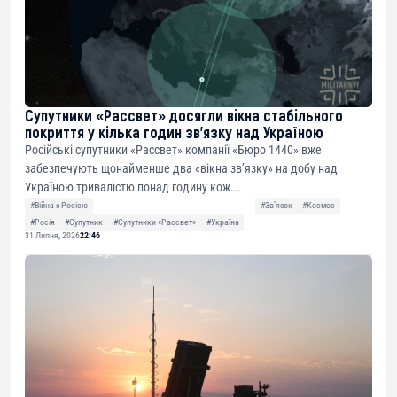
Супутники «Рассвет» досягли вікна стабільного
покриття у кілька годин зв’язку над Україною
Російські супутники «Рассвет» компанії «Бюро 1440» вже
забезпечують щонайменше два «вікна зв’язку» на добу над
Україною тривалістю понад годину кож...
#Війна з Росією
#Звʼязок
#Космос
#Росія
#Супутник
#Супутники «Рассвет»
#Україна
31 Липня, 2026
22:46