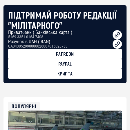
ПІДТРИМАЙ РОБОТУ РЕДАКЦІЇ
"МІЛІТАРНОГО"
Приватбанк ( Банківська карта )
5169 3351 0164 7408
Рахунок в UAH (IBAN)
UA043052990000026007015028783
PATREON
PAYPAL
КРИПТА
BTC
bc1qg0z99m95fte7kj8faa7h2kvnq92wvc53exe8gm
USDT
0x8676644fA7B6d328310283cAC1065Ae01d97CEe7
ETH
0xfD02863D3289416fcF50975c9DFda13623f97758
ПОПУЛЯРНІ