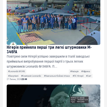
Нігерія прийняла перші три легкі штурмовики M-
346FA
Повітряні сили Нігерії успішно завершили в Італії заводські
приймальні випробування першої партії з трьох легких
штурмовиків Leonardo M-346FA. П...
#Leonardo M-346
#Авіація
#Африка
#Закупівлі
#Компанія Leonardo
#Навчально-бойові літаки
#ПС Нігерії
#Світ
27 Липня, 2026
23:44