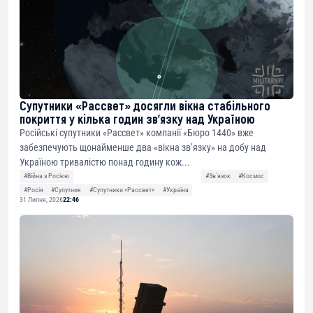
Супутники «Рассвет» досягли вікна стабільного
покриття у кілька годин зв’язку над Україною
Російські супутники «Рассвет» компанії «Бюро 1440» вже
забезпечують щонайменше два «вікна зв’язку» на добу над
Україною тривалістю понад годину кож...
#Війна з Росією
#Звʼязок
#Космос
#Росія
#Супутник
#Супутники «Рассвет»
#Україна
31 Липня, 2026
22:46