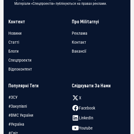
Матеріали «Спецпроектів» публікуються на правах реклами.
Контент
Про Militarnyi
Новини
Реклама
Статті
Контакт
Блоги
Вакансії
Спецпроекти
Відеоконтент
Популярні Теги
Слідкувати За Нами
#ЗСУ
X
#Закупівлі
Facebook
#ВМС України
LinkedIn
#Україна
Youtube
#Світ