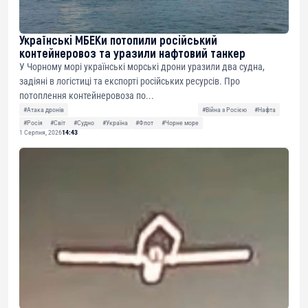
Українські МБЕКи потопили російський
контейнеровоз та уразили нафтовий танкер
У Чорному морі українські морські дрони уразили два судна,
задіяні в логістиці та експорті російських ресурсів. Про
потоплення контейнеровоза по...
#Атака дронів
#Війна з Росією
#Нафта
#Росія
#Світ
#Судно
#Україна
#Флот
#Чорне море
1 Серпня, 2026
14:43