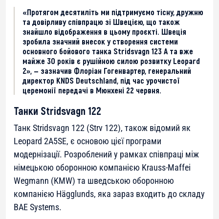
«Протягом десятиліть ми підтримуємо тісну, дружню
та довірливу співпрацю зі Швецією, що також
знайшло відображення в цьому проєкті. Швеція
зробила значний внесок у створення системи
основного бойового танка Stridsvagn 123 A та вже
майже 30 років є рушійною силою розвитку Leopard
2», — зазначив Флоріан Гогенвартер, генеральний
директор KNDS Deutschland, під час урочистої
церемонії передачі в Мюнхені 22 червня.
Танки Stridsvagn 122
Танк Stridsvagn 122 (Strv 122), також відомий як
Leopard 2A5SE, є основою цієї програми
модернізації. Розроблений у рамках співпраці між
німецькою оборонною компанією Krauss-Maffei
Wegmann (KMW) та шведською оборонною
компанією Hägglunds, яка зараз входить до складу
BAE Systems.