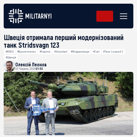
Швеція отримала перший модернізований
танк Stridsvagn 123
#KNDS
#Бронетехніка
#Європа
#Закупівлі
#Модернізація
#Світ
#Танк Leopard 2
#Швеція
Олексій Леонов
22 Червня, 2026
21:52