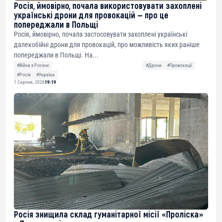
Росія, ймовірно, почала використовувати захоплені
українські дрони для провокацій — про це
попереджали в Польщі
Росія, ймовірно, почала застосовувати захоплені українські
далекобійні дрони для провокацій, про можливість яких раніше
попереджали в Польщі. На...
#Війна з Росією
#Дрони
#Провокації
#Росія
#Україна
1 Серпня, 2026
19:19
Росія знищила склад гуманітарної місії «Проліска»