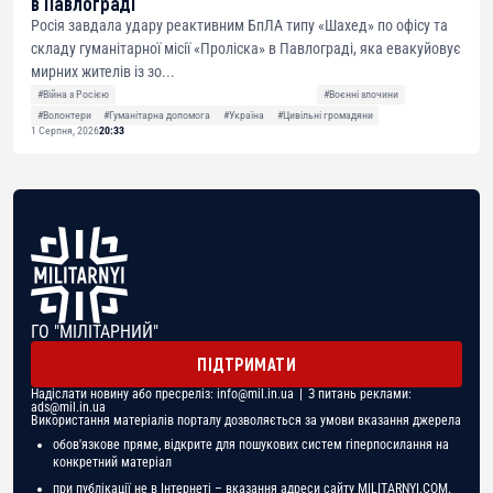
в Павлограді
Росія завдала удару реактивним БпЛА типу «Шахед» по офісу та
складу гуманітарної місії «Проліска» в Павлограді, яка евакуйовує
мирних жителів із зо...
#Війна з Росією
#Воєнні злочини
#Волонтери
#Гуманітарна допомога
#Україна
#Цивільні громадяни
1 Серпня, 2026
20:33
ГО "МІЛІТАРНИЙ"
ПІДТРИМАТИ
Надіслати новину або пресреліз:
info@mil.in.ua
| З питань реклами:
ads@mil.in.ua
Використання матеріалів порталу дозволяється за умови вказання джерела
обов'язкове пряме, відкрите для пошукових систем гіперпосилання на
конкретний матеріал
при публікації не в Інтернеті – вказання адреси сайту MILITARNYI.COM.