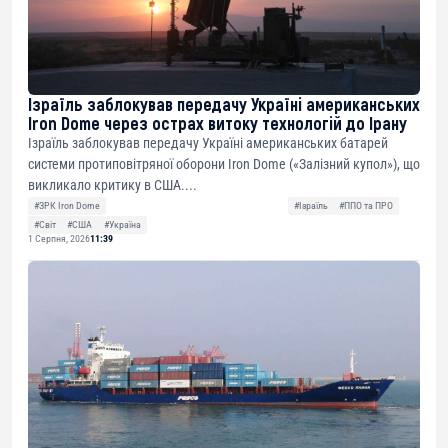
Ізраїль заблокував передачу Україні американських
Iron Dome через острах витоку технологій до Ірану
Ізраїль заблокував передачу Україні американських батарей
системи протиповітряної оборони Iron Dome («Залізний купол»), що
викликало критику в США....
#ЗРК Iron Dome
#Ізраїль
#ППО та ПРО
#Світ
#США
#Україна
1 Серпня, 2026
11:39