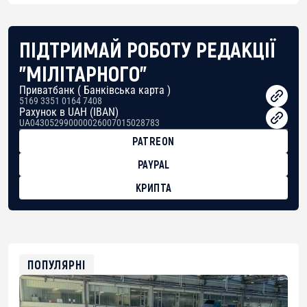
ПІДТРИМАЙ РОБОТУ РЕДАКЦІЇ
"МІЛІТАРНОГО"
Приватбанк ( Банківська карта )
5169 3351 0164 7408
Рахунок в UAH (IBAN)
UA043052990000026007015028783
PATREON
PAYPAL
КРИПТА
BTC
bc1qg0z99m95fte7kj8faa7h2kvnq92wvc53exe8gm
USDT
0x8676644fA7B6d328310283cAC1065Ae01d97CEe7
ETH
0xfD02863D3289416fcF50975c9DFda13623f97758
ПОПУЛЯРНІ