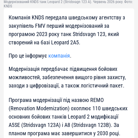
Модернізований KNDS танк Leopard 2 (Stridsvagn 123 A). Червень 2026 року. Фото:
KNDS
Компанія KNDS передала шведському агентству з
закупівель FMV перший модернізований за
програмою 2023 року танк Stridsvagn 123, який
створений на базі Leopard 2A5.
Про це інформує
компанія
.
Модернізація передбачає підвищення бойових
можливостей, забезпечення вищого рівня захисту,
заходи з цифровізації, а також логістичний пакет.
Програма модернізації під назвою REMO
(Renovation Modernization) охоплює 110 шведських
основних бойових танків Leopard 2 модифікації
A5SE (Stridsvagn 123A) і A8 (Stridsvagn 123B). За
планом програма має завершитися у 2030 році.