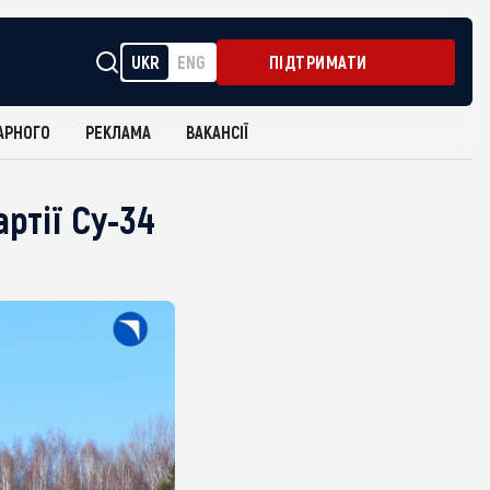
UKR
ENG
ПІДТРИМАТИ
АРНОГО
РЕКЛАМА
ВАКАНСІЇ
ртії Су-34