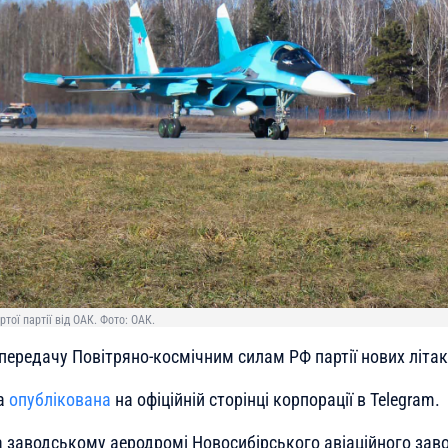
тої партії від ОАК. Фото: ОАК.
передачу Повітряно-космічним силам РФ партії нових літакі
ла
опублікована
на офіційній сторінці корпорації в Telegram.
а заводському аеродромі Новосибірського авіаційного заво