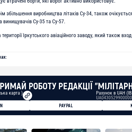
є втрачені борти, які ворог активно використовує.
ім збільшення виробництва літаків Су-34, також очікуєтьс
 винищувачів Су-35 та Су-57.
 території Іркутського авіаційного заводу, який також вхо
ах:
РИМАЙ РОБОТУ РЕДАКЦІЇ "МІЛІТАР
ька карта )
Рахунок в UAH (I
UA0430529900000
ON
PAYPAL
8faa7h2kvnq92wvc53exe8gm
8310283cAC1065Ae01d97CEe7