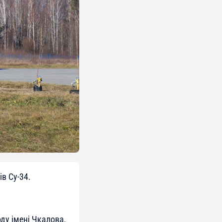
в Су-34.
ду імені Чкалова,