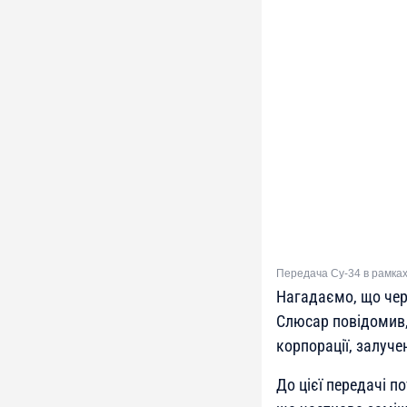
Передача Су-34 в рамках 
Нагадаємо, що чере
Слюсар повідомив,
корпорації, залуч
До цієї передачі п