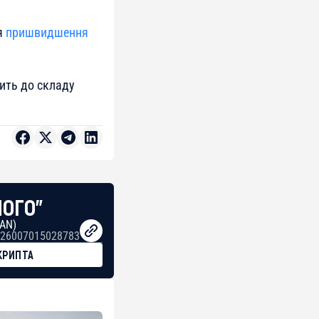
я
пришвидшення
дить до складу
НОГО"
BAN)
26007015028783
КРИПТА