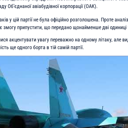
ду Об’єднаної авіабудівної корпорації (ОАК).
аків у цій партії не була офіційно розголошена. Проте аналіз
ає змогу припустити, що передано щонайменше дві одиниці 
ися акцентувати увагу переважно на одному літаку, але ви
сть ще одного борта в тій самій партії.