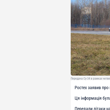
Передача Су-34 в рамках четвер
Ростех заявив про 
Ця інформація бу
Передали літаки н