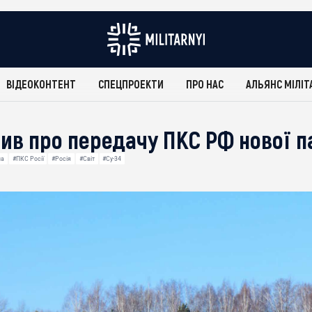
ВІДЕОКОНТЕНТ
СПЕЦПРОЕКТИ
ПРО НАС
АЛЬЯНС МІЛІТ
ив про передачу ПКС РФ нової па
па
#ПКС Росії
#Росія
#Світ
#Су-34