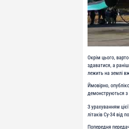
Окрім цього, варто
здаватися, а раніш
лежить на землі вж
Ймовірно, опубліко
демонструються з 
З урахуванням цієї
літаків Су-34 від п
Попередня передач