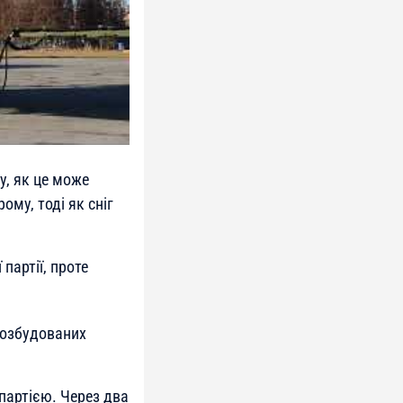
у, як це може
ому, тоді як сніг
партії, проте
возбудованих
 партією. Через два