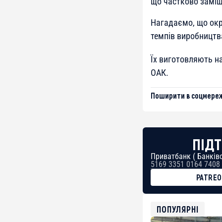
що частково заміщу
Нагадаємо, що окр
темпів виробництва
Їх виготовляють на
ОАК.
Поширити в соцмереж
ПІДТ
Приватбанк ( Банківс
5169 3351 0164 7408
PATRE
BTC
bc1qg0z99m95fte7kj
USDT
ПОПУЛЯРНІ
0x8676644fA7B6d32
ETH