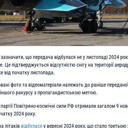
 зазначити, що передача відбулася не у листопаді 2024 рок
е. Це підтверджується відсутністю снігу на території аеродр
е від початку листопада.
вані фото та відеоматеріали належать до раніше переданої 
іншого ракурсу з пропагандистською метою.
 партії Повітряно-космічні сили РФ отримали загалом 9 но
очатку 2024 року.
а літаків
відбулася
у вересні 2024 року, що стало третьою