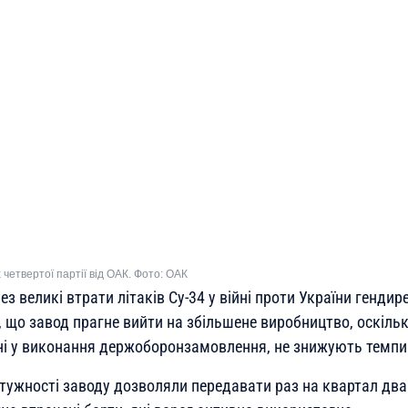
четвертої партії від ОАК. Фото: ОАК
з великі втрати літаків Су-34 у війні проти України генди
 що завод прагне вийти на збільшене виробництво, оскільк
ені у виконання держоборонзамовлення, не знижують темпи
отужності заводу дозволяли передавати раз на квартал два 