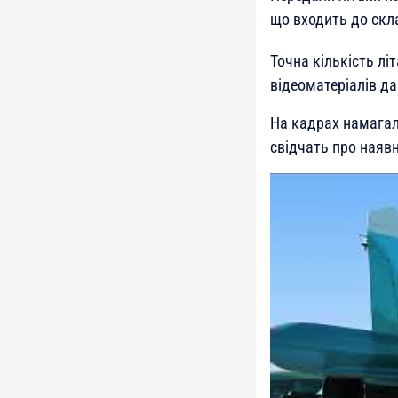
що входить до скла
Точна кількість літ
відеоматеріалів д
На кадрах намагал
свідчать про наявні