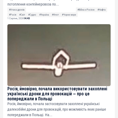
потоплення контейнеровоза по...
#Атака дронів
#Війна з Росією
#Нафта
#Росія
#Світ
#Судно
#Україна
#Флот
#Чорне море
1 Серпня, 2026
14:43
Росія, ймовірно, почала використовувати захоплені
українські дрони для провокацій — про це
попереджали в Польщі
Росія, ймовірно, почала застосовувати захоплені українські
далекобійні дрони для провокацій, про можливість яких раніше
попереджали в Польщі. На...