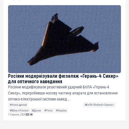
Росіяни модернізували фюзеляж «Герань-4 Сикер»
для оптичного наведення
Росіяни модифікували реактивний ударний БпЛА «Герань-4
Сикер», переробивши носову частину апарата для встановлення
оптико-електронної системи навед...
#Атака дронів
#БпЛА Shahed/«Герань»
#Війна з Росією
#Дрони
#Росія
#Україна
1 Серпня, 2026
22:16