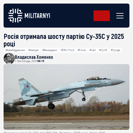
Росія отримала шосту партію Су-35С у 2025
році
#Авіабудування
#Авіація
#Винищувач
#ПКС Росії
#Росія
#Світ
#Су-35
#Сусіди
Владислав Хоменко
1 Листопада, 2025
08:19