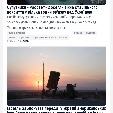
Супутники «Рассвет» досягли вікна стабільного
покриття у кілька годин зв’язку над Україною
Російські супутники «Рассвет» компанії «Бюро 1440» вже
забезпечують щонайменше два «вікна зв’язку» на добу над
Україною тривалістю понад годину кож...
#Війна з Росією
#Звʼязок
#Космос
#Росія
#Супутник
#Супутники «Рассвет»
#Україна
31 Липня, 2026
22:46
Ізраїль заблокував передачу Україні американських