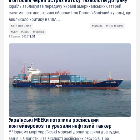
Iron Dome через острах витоку технологій до Ірану
Ізраїль заблокував передачу Україні американських батарей
системи протиповітряної оборони Iron Dome («Залізний купол»), що
викликало критику в США....
#ЗРК Iron Dome
#Ізраїль
#ППО та ПРО
#Світ
#США
#Україна
1 Серпня, 2026
11:39
Українські МБЕКи потопили російський
контейнеровоз та уразили нафтовий танкер
У Чорному морі українські морські дрони уразили два судна,
задіяні в логістиці та експорті російських ресурсів. Про