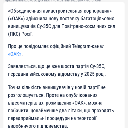
Передача нових Су-35С для ПКС РФ. Жовтень 2025 року. Фото: ОАК
«Объединенная авиастроительная корпорация»
(«ОАК») здійснила нову поставку багатоцільових
винищувачів Су-35С для Повітряно-космічних сил
(ПКС) Росії.
Про це повідомляє офіційний Telegram-канал
«ОАК»
.
Заявляється, що це вже шоста партія Су-35С,
передана військовому відомству у 2025 році.
Точна кількість винищувачів у новій партії не
розголошується. Проте на опублікованих
відеоматеріалах, розміщених «ОАК», можна
побачити щонайменше два літаки, що проходять
передприймальні процедури на території
виробничого підприємства.