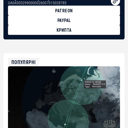
UA043052990000026007015028783
PATREON
PAYPAL
КРИПТА
BTC
bc1qg0z99m95fte7kj8faa7h2kvnq92wvc53exe8gm
USDT
0x8676644fA7B6d328310283cAC1065Ae01d97CEe7
ETH
0xfD02863D3289416fcF50975c9DFda13623f97758
ПОПУЛЯРНІ