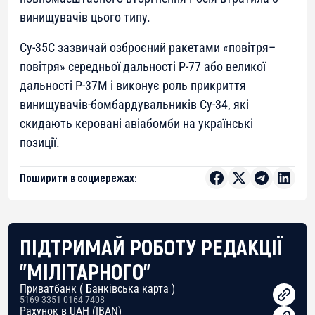
винищувачів цього типу.
Су-35С зазвичай озброєний ракетами «повітря–
повітря» середньої дальності Р-77 або великої
дальності Р-37М і виконує роль прикриття
винищувачів-бомбардувальників Су-34, які
скидають керовані авіабомби на українські
позиції.
Поширити в соцмережах:
ПІДТРИМАЙ РОБОТУ РЕДАКЦІЇ
"МІЛІТАРНОГО"
Приватбанк ( Банківська карта )
5169 3351 0164 7408
Рахунок в UAH (IBAN)