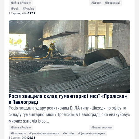
#Війна з Росією
#Дрони
#Провокації
#Росія
#Україна
1 Серпня, 2026
19:19
Росія знищила склад гуманітарної місії «Проліска»
в Павлограді
Росія завдала удару реактивним БпЛА типу «Шахед» по офісу та
складу гуманітарної місії «Проліска» в Павлограді, яка евакуйовує
мирних жителів із зо...
#Війна з Росією
#Воєнні злочини
#Волонтери
#Гуманітарна допомога
#Україна
#Цивільні громадяни
1 Серпня, 2026
20:33