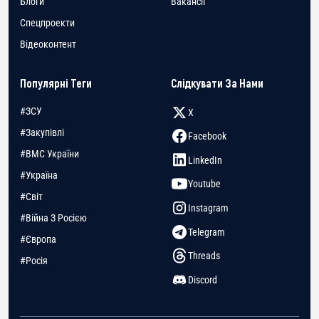
Блоги
Вакансії
Спецпроекти
Відеоконтент
Популярні Теги
Слідкувати За Нами
#ЗСУ
X
#Закупівлі
Facebook
#ВМС України
LinkedIn
#Україна
Youtube
#Світ
Instagram
#Війна З Росією
Telegram
#Європа
Threads
#Росія
Discord