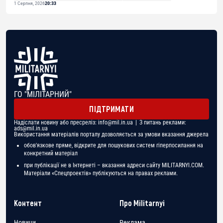
1 Серпня, 2026
20:33
ГО "МІЛІТАРНИЙ"
ПІДТРИМАТИ
Надіслати новину або пресреліз:
info@mil.in.ua
| З питань реклами:
ads@mil.in.ua
Використання матеріалів порталу дозволяється за умови вказання джерела
обов'язкове пряме, відкрите для пошукових систем гіперпосилання на
конкретний матеріал
при публікації не в Інтернеті – вказання адреси сайту MILITARNYI.COM.
Матеріали «Спецпроектів» публікуються на правах реклами.
Контент
Про Militarnyi
Новини
Реклама