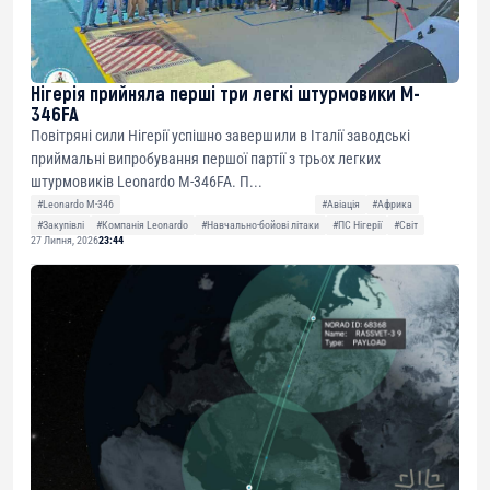
Нігерія прийняла перші три легкі штурмовики M-
346FA
Повітряні сили Нігерії успішно завершили в Італії заводські
приймальні випробування першої партії з трьох легких
штурмовиків Leonardo M-346FA. П...
#Leonardo M-346
#Авіація
#Африка
#Закупівлі
#Компанія Leonardo
#Навчально-бойові літаки
#ПС Нігерії
#Світ
27 Липня, 2026
23:44