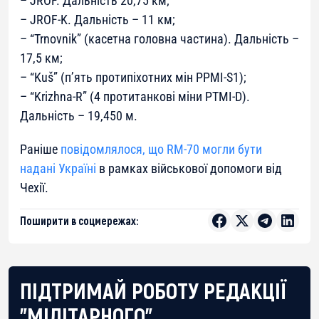
– JROF. Дальність 20,75 км;
– JROF-K. Дальність – 11 км;
– “Trnovnik” (касетна головна частина). Дальність –
17,5 км;
– “Kuš” (п’ять протипіхотних мін PPMI-S1);
– “Krizhna-R” (4 протитанкові міни PTMI-D).
Дальність – 19,450 м.
Раніше
повідомлялося, що RM-70 могли бути
надані Україні
в рамках військової допомоги від
Чехії.
Поширити в соцмережах:
ПІДТРИМАЙ РОБОТУ РЕДАКЦІЇ
"МІЛІТАРНОГО"