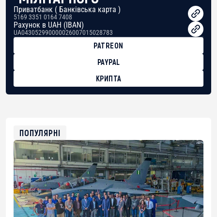
Приватбанк ( Банківська карта )
5169 3351 0164 7408
Рахунок в UAH (IBAN)
UA043052990000026007015028783
PATREON
PAYPAL
КРИПТА
BTC
bc1qg0z99m95fte7kj8faa7h2kvnq92wvc53exe8gm
USDT
0x8676644fA7B6d328310283cAC1065Ae01d97CEe7
ETH
0xfD02863D3289416fcF50975c9DFda13623f97758
ПОПУЛЯРНІ