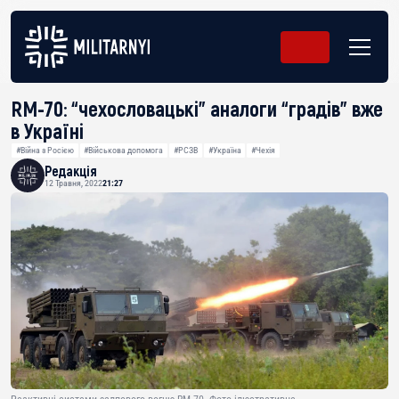
RM-70: “чехословацькі” аналоги “градів” вже
в Україні
#Війна з Росією
#Військова допомога
#РСЗВ
#Україна
#Чехія
Редакція
12 Травня, 2022
21:27