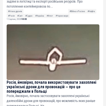
задіяні в логістиці та експорті російських ресурсів. Про
потоплення контейнеровоза по...
#Атака дронів
#Війна з Росією
#Нафта
#Росія
#Світ
#Судно
#Україна
#Флот
#Чорне море
1 Серпня, 2026
14:43
Росія, ймовірно, почала використовувати захоплені
українські дрони для провокацій — про це
попереджали в Польщі
Росія, ймовірно, почала застосовувати захоплені українські
далекобійні дрони для провокацій, про можливість яких раніше
попереджали в Польщі. На...