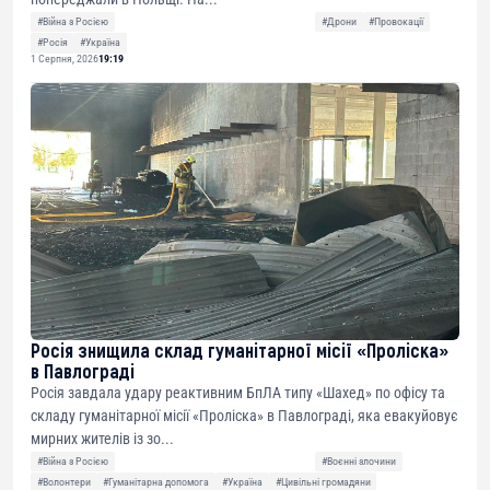
#Війна з Росією
#Дрони
#Провокації
#Росія
#Україна
1 Серпня, 2026
19:19
Росія знищила склад гуманітарної місії «Проліска»
в Павлограді
Росія завдала удару реактивним БпЛА типу «Шахед» по офісу та
складу гуманітарної місії «Проліска» в Павлограді, яка евакуйовує
мирних жителів із зо...
#Війна з Росією
#Воєнні злочини
#Волонтери
#Гуманітарна допомога
#Україна
#Цивільні громадяни