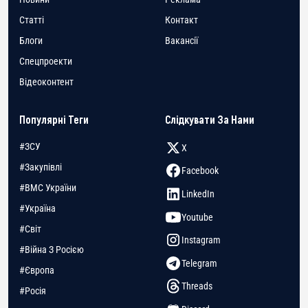
Статті
Контакт
Блоги
Вакансії
Спецпроекти
Відеоконтент
Популярні Теги
Слідкувати За Нами
#ЗСУ
X
#Закупівлі
Facebook
#ВМС України
LinkedIn
#Україна
Youtube
#Світ
Instagram
#Війна З Росією
Telegram
#Європа
Threads
#Росія