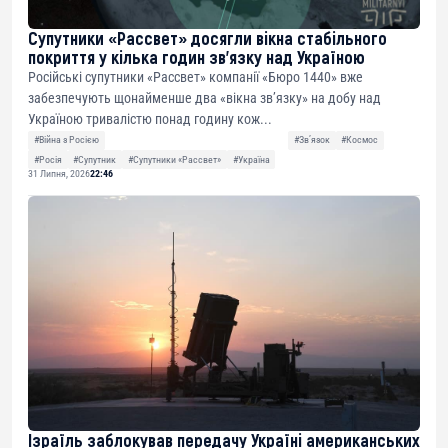
Супутники «Рассвет» досягли вікна стабільного
покриття у кілька годин зв’язку над Україною
Російські супутники «Рассвет» компанії «Бюро 1440» вже
забезпечують щонайменше два «вікна зв’язку» на добу над
Україною тривалістю понад годину кож...
#Війна з Росією
#Звʼязок
#Космос
#Росія
#Супутник
#Супутники «Рассвет»
#Україна
31 Липня, 2026
22:46
Ізраїль заблокував передачу Україні американських