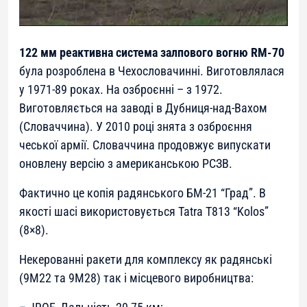
122 мм реактивна система залпового вогню RM-70
була розроблена в Чехословачинні. Виготовлялася
у 1971-89 роках. На озброєнні – з 1972.
Виготовляється на заводі в Дубниця-над-Вахом
(Словаччина). У 2010 році знята з озброєння
чеської армії. Словаччина продовжує випускати
оновлену версію з американською РСЗВ.
Фактично це копія радянського БМ-21 “Град”. В
якості шасі використовується Tatra T813 “Kolos”
(8×8).
Некерованні ракети для комплексу як радянські
(9M22 та 9M28) так і місцевого виробництва: