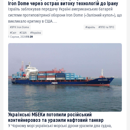
Iron Dome через острах витоку технологій до Ірану
Ізраїль заблокував передачу Україні американських батарей
системи протиповітряної оборони Iron Dome («Залізний купол»), що
викликало критику в США....
#ЗРК Iron Dome
#Ізраїль
#ППО та ПРО
#Світ
#США
#Україна
1 Серпня, 2026
11:39
Українські МБЕКи потопили російський
контейнеровоз та уразили нафтовий танкер
У Чорному морі українські морські дрони уразили два судна,