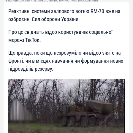
Реактивні системи залпового вогню RM-70. Фото ілюстративне.
Реактивні системи залпового вогню RM-70 вже на
озброєнні Сил оборони України.
Про це свідчать відео користувачів соціальної
мережі ТікТок.
Щоправда, поки що незрозуміло чи відео зняте на
фронті, чи в місцях навчання чи формування нових
підрозділів резерву.